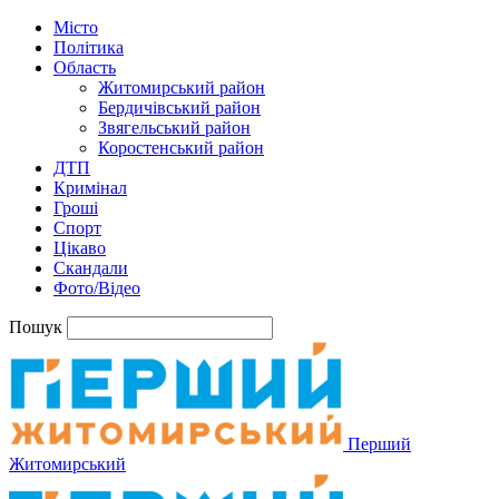
Місто
Політика
Область
Житомирський район
Бердичівський район
Звягельський район
Коростенський район
ДТП
Кримінал
Гроші
Спорт
Цікаво
Скандали
Фото/Відео
Пошук
Перший
Житомирський