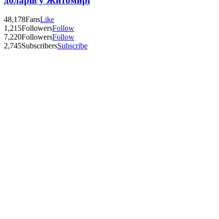
доларів у Житомирі
48,178
Fans
Like
1,215
Followers
Follow
7,220
Followers
Follow
2,745
Subscribers
Subscribe