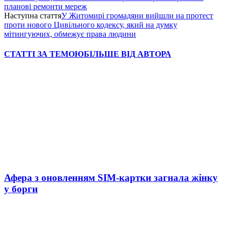
планові ремонти мереж
Наступна стаття
У Житомирі громадяни вийшли на протест
проти нового Цивільного кодексу, який на думку
мітингуючих, обмежує права людини
СТАТТІ ЗА ТЕМОЮ
БІЛЬШЕ ВІД АВТОРА
Афера з оновленням SIM-картки загнала жінку
у борги