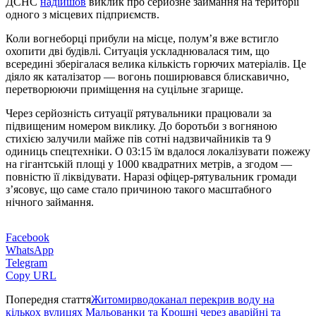
ДСНС
надійшов
виклик про серйозне займання на території
одного з місцевих підприємств.
Коли вогнеборці прибули на місце, полум’я вже встигло
охопити дві будівлі. Ситуація ускладнювалася тим, що
всередині зберігалася велика кількість горючих матеріалів. Це
діяло як каталізатор — вогонь поширювався блискавично,
перетворюючи приміщення на суцільне згарище.
Через серйозність ситуації рятувальники працювали за
підвищеним номером виклику. До боротьби з вогняною
стихією залучили майже пів сотні надзвичайників та 9
одиниць спецтехніки. О 03:15 їм вдалося локалізувати пожежу
на гігантській площі у 1000 квадратних метрів, а згодом —
повністю її ліквідувати. Наразі офіцер-рятувальник громади
з’ясовує, що саме стало причиною такого масштабного
нічного займання.
Facebook
WhatsApp
Telegram
Copy URL
Попередня стаття
Житомирводоканал перекрив воду на
кількох вулицях Мальованки та Крошні через аварійні та