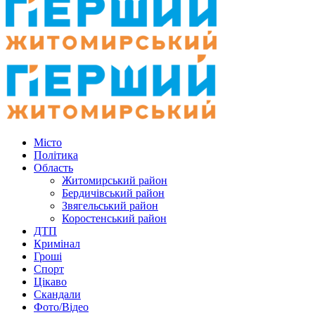
Місто
Політика
Область
Житомирський район
Бердичівський район
Звягельський район
Коростенський район
ДТП
Кримінал
Гроші
Спорт
Цікаво
Скандали
Фото/Відео