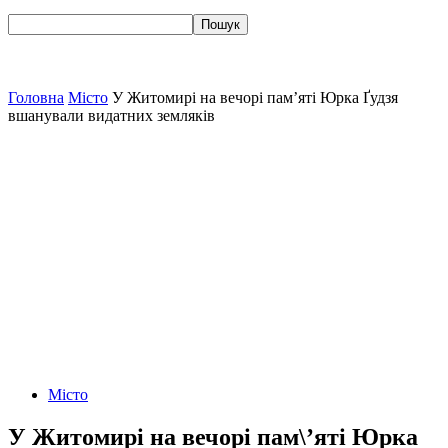
Головна
Місто
У Житомирі на вечорі пам’яті Юрка Ґудзя
вшанували видатних земляків
Місто
У Житомирі на вечорі пам\’яті Юрка