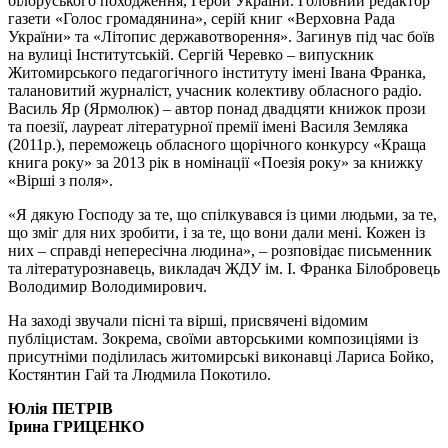
білоруського походження, Герой України. Головний редактор
газети «Голос громадянина», серій книг «Верховна Рада
України» та «Літопис державотворення». Загинув під час боїв
на вулиці Інститутській. Сергій Черевко – випускник
Житомирського педагогічного інституту імені Івана Франка,
талановитий журналіст, учасник колективу обласного радіо.
Василь Яр (Ярмолюк) – автор понад двадцяти книжок прози
та поезії, лауреат літературної премії імені Василя Земляка
(2011р.), переможець обласного щорічного конкурсу «Краща
книга року» за 2013 рік в номінації «Поезія року» за книжку
«Вірші з поля».
«Я дякую Господу за те, що спілкувався із цими людьми, за те,
що зміг для них зробити, і за те, що вони дали мені. Кожен із
них – справді непересічна людина», – розповідає письменник
та літературознавець, викладач ЖДУ ім. І. Франка Білобровець
Володимир Володимирович.
На заході звучали пісні та вірші, присвячені відомим
публіцистам. Зокрема, своїми авторськими композиціями із
присутніми поділилась житомирські виконавці Лариса Бойко,
Костянтин Гай та Людмила Покотило.
Юлія ПЕТРІВ
Ірина ГРИЦЕНКО