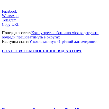
Facebook
WhatsApp
Telegram
Copy URL
Попередня стаття
Кожну третю п’ятницю місяця депутати
облради працюватимуть в округах
Наступна стаття
У вогні загинув 41-річний житомирянин
СТАТТІ ЗА ТЕМОЮ
БІЛЬШЕ ВІД АВТОРА