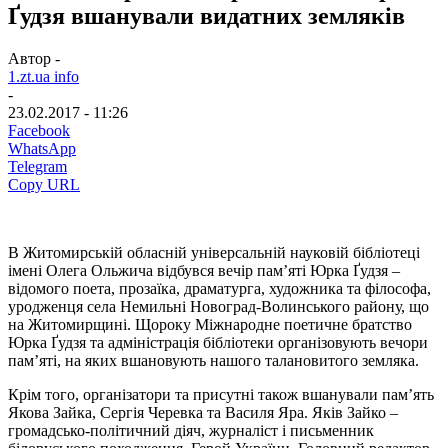
Ґудзя вшанували видатних земляків
Автор -
1.zt.ua info
-
23.02.2017 - 11:26
Facebook
WhatsApp
Telegram
Copy URL
В Житомирській обласній універсальній науковій бібліотеці
імені Олега Ольжича відбувся вечір пам’яті Юрка Ґудзя –
відомого поета, прозаїка, драматурга, художника та філософа,
уродженця села Немильні Новоград-Волинського району, що
на Житомирщині. Щороку Міжнародне поетичне братство
Юрка Ґудзя та адміністрація бібліотеки організовують вечори
пам’яті, на яких вшановують нашого талановитого земляка.
Крім того, організатори та присутні також вшанували пам’ять
Якова Зайка, Сергія Черевка та Василя Яра. Яків Зайко –
громадсько-політичний діяч, журналіст і письменник