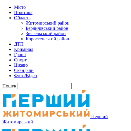
Місто
Політика
Область
Житомирський район
Бердичівський район
Звягельський район
Коростенський район
ДТП
Кримінал
Гроші
Спорт
Цікаво
Скандали
Фото/Відео
Пошук
Перший
Житомирський