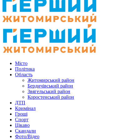
Місто
Політика
Область
Житомирський район
Бердичівський район
Звягельський район
Коростенський район
ДТП
Кримінал
Гроші
Спорт
Цікаво
Скандали
Фото/Відео