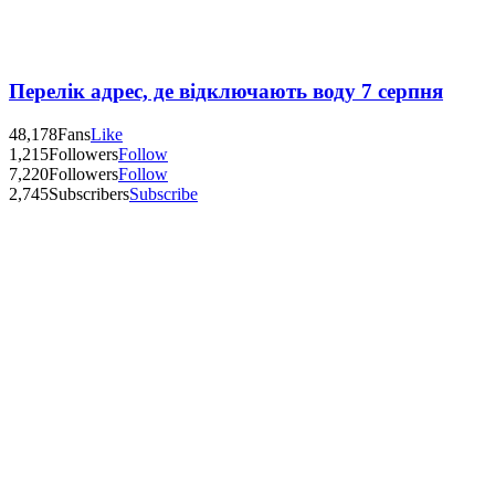
Перелік адрес, де відключають воду 7 серпня
48,178
Fans
Like
1,215
Followers
Follow
7,220
Followers
Follow
2,745
Subscribers
Subscribe