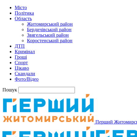
Місто
Політика
Область
Житомирський район
Бердичівський район
Звягельський район
Коростенський район
ДТП
Кримінал
Гроші
Спорт
Цікаво
Скандали
Фото/Відео
Пошук
Перший Житомирс