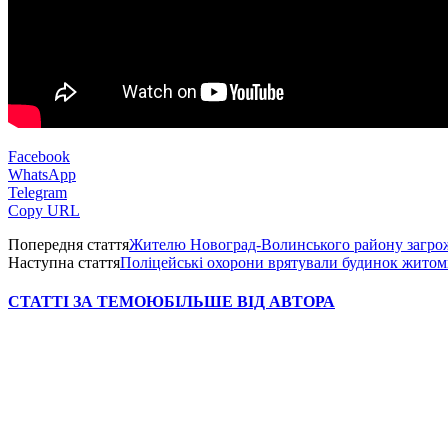
Facebook
WhatsApp
Telegram
Copy URL
Попередня стаття
Жителю Новоград-Волинського району загрожує
Наступна стаття
Поліцейські охорони врятували будинок житом
СТАТТІ ЗА ТЕМОЮ
БІЛЬШЕ ВІД АВТОРА