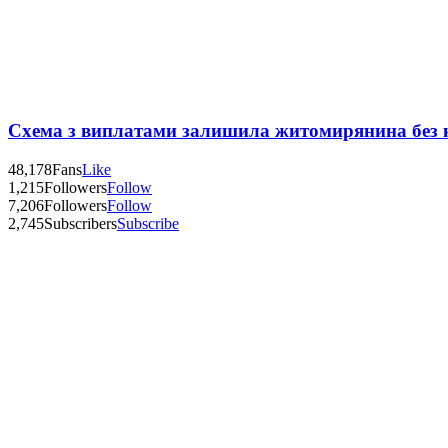
Схема з виплатами залишила житомирянина без 
48,178
Fans
Like
1,215
Followers
Follow
7,206
Followers
Follow
2,745
Subscribers
Subscribe