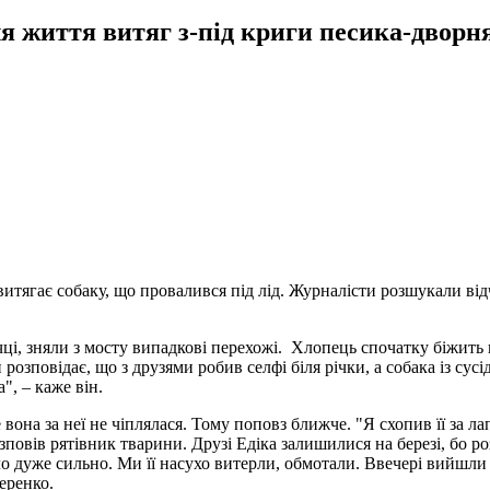
 життя витяг з-під криги песика-дворн
витягає собаку, що провалився під лід. Журналісти розшукали ві
чці, зняли з мосту випадкові перехожі. Хлопець спочатку біжить 
озповідає, що з друзями робив селфі біля річки, а собака із сусі
", – каже він.
на за неї не чіплялася. Тому поповз ближче. "Я схопив її за лапк
 – розповів рятівник тварини. Друзі Едіка залишилися на березі, б
ло дуже сильно. Ми її насухо витерли, обмотали. Ввечері вийшли п
еренко.