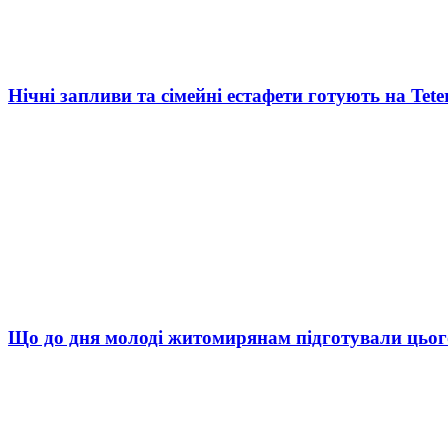
Нічні запливи та сімейні естафети готують на Tete
Що до дня молоді житомирянам підготували цьог