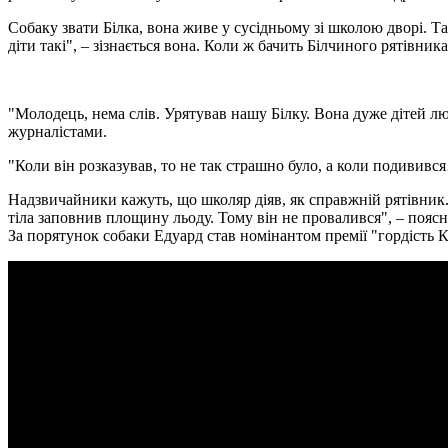
Собаку звати Білка, вона живе у сусідньому зі школою дворі. Т
діти такі", – зізнається вона. Коли ж бачить Білчиного рятівника
"Молодець, нема слів. Урятував нашу Білку. Вона дуже дітей лю
журналістами.
"Коли він розказував, то не так страшно було, а коли подивився
Надзвичайники кажуть, що школяр діяв, як справжній рятівник.
тіла заповнив площину льоду. Тому він не провалився", – пояс
За порятунок собаки Едуард став номінантом премії "гордість К