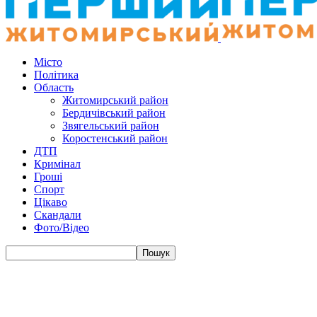
Місто
Політика
Область
Житомирський район
Бердичівський район
Звягельський район
Коростенський район
ДТП
Кримінал
Гроші
Спорт
Цікаво
Скандали
Фото/Відео