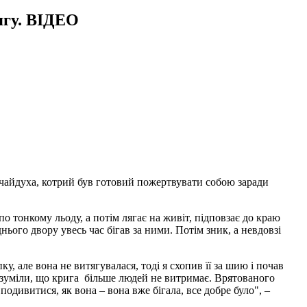
ягу. ВІДЕО
дчайдуха, котрий був готовий пожертвувати собою заради
по тонкому льоду, а потім лягає на живіт, підповзає до краю
днього двору увесь час бігав за ними. Потім зник, а невдовзі
у, але вона не витягувалася, тоді я схопив її за шию і почав
о розуміли, що крига більше людей не витримає. Врятованого
одивитися, як вона – вона вже бігала, все добре було", –