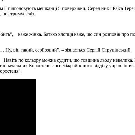
ам її підгодовують мешканці 5-поверхівки. Серед них і Раїса Тер
, не стримує сліз.
бить", – каже жінка. Батько хлопця каже, що син розповів про по
… Ну, він такий, серйозний", – зізнається Сергій Струпінський.
 "Навіть по кольору можна судити, що товщина льоду невелика. В
нив начальник Коростенського міжрайонного відділу управління з
оростеня".