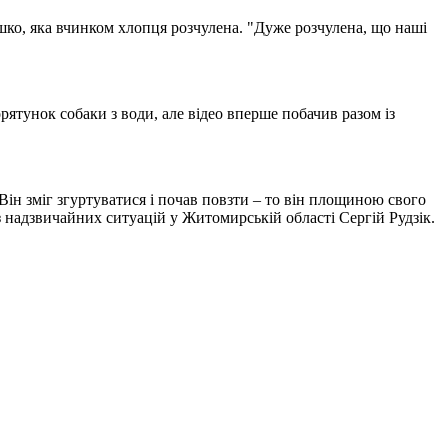
ешко, яка вчинком хлопця розчулена. "Дуже розчулена, що наші
рятунок собаки з води, але відео вперше побачив разом із
ін зміг згуртуватися і почав повзти – то він площиною свого
 надзвичайних ситуацій у Житомирській області Сергій Рудзік.