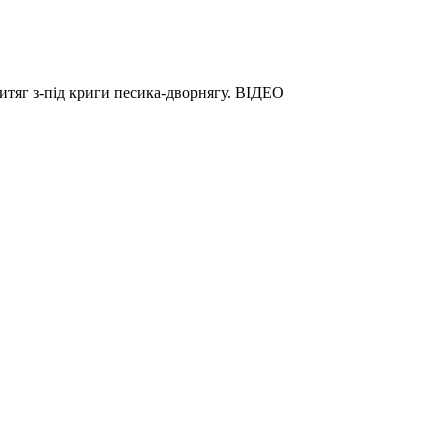
итяг з-під криги песика-дворнягу. ВІДЕО