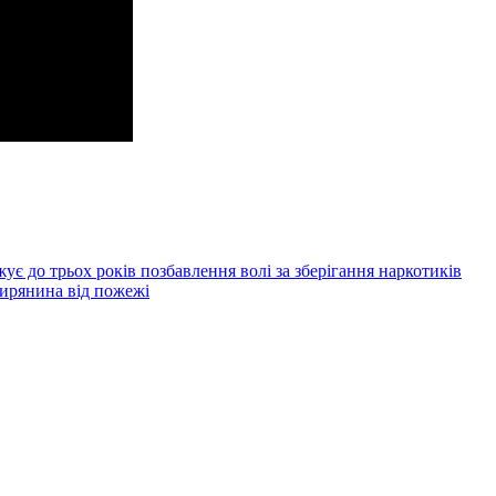
 до трьох років позбавлення волі за зберігання наркотиків
ирянина від пожежі