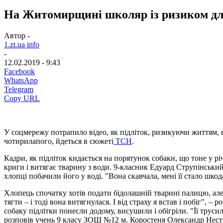
На Житомирщині школяр із ризиком для
Автор -
1.zt.ua info
-
12.02.2019 - 9:43
Facebook
WhatsApp
Telegram
Copy URL
У соцмережу потрапило відео, як підліток, ризикуючи життям, 
чотирилапого, йдеться в сюжеті
ТСН
.
Кадри, як підліток кидається на порятунок собаки, що тоне у рі
криги і витягає тварину з води. 9-класник Едуард Струпінський р
хлопці побачили його у воді. "Вона скавчала, мені її стало шкода
Хлопець спочатку хотів подати бідолашній тварині палицю, але во
тягти – і тоді вона витягнулася. І від страху я встав і побіг",
собаку підлітки понесли додому, висушили і обігріли. "Її труси
розповів учень 9 класу ЗОШ №12 м. Коростеня Олександр Нест