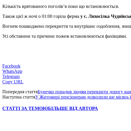
Кількість врятованого поголів’я поки що встановлюється.
Також цієї ж ночі о 01:00 горіла ферма
у с. Лихосілка Чуднівсь
Вогнем пошкоджено перекриття та внутрішнє оздоблення, знище
Усі обставини та причини пожеж встановлюються фахівцями.
Facebook
WhatsApp
Telegram
Copy URL
Попередня стаття
Бунечко порадив людям перекрити дорогу ван
Наступна стаття
У Житомирі пенсіонерам дозволили ще місяць 
СТАТТІ ЗА ТЕМОЮ
БІЛЬШЕ ВІД АВТОРА