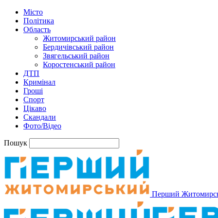
Місто
Політика
Область
Житомирський район
Бердичівський район
Звягельський район
Коростенський район
ДТП
Кримінал
Гроші
Спорт
Цікаво
Скандали
Фото/Відео
Пошук
Перший Житомирс