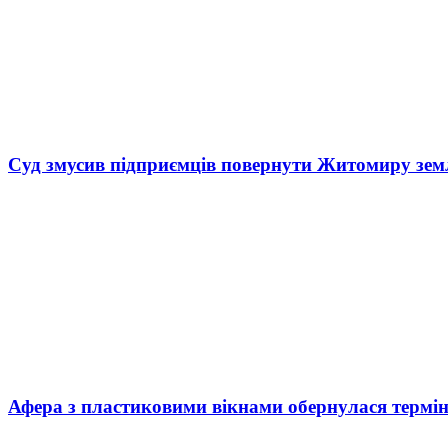
Суд змусив підприємців повернути Житомиру зем
Афера з пластиковими вікнами обернулася термі