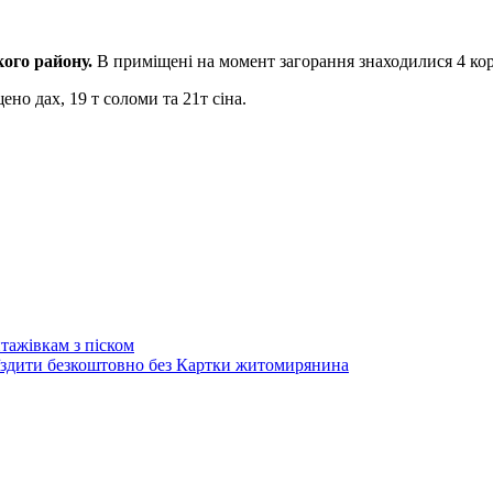
кого району.
В приміщені на момент загорання знаходилися 4 кор
но дах, 19 т соломи та 21т сіна.
тажівкам з піском
їздити безкоштовно без Картки житомирянина