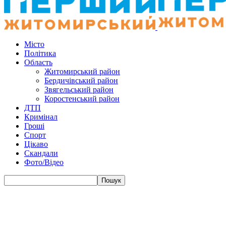
Місто
Політика
Область
Житомирський район
Бердичівський район
Звягельський район
Коростенський район
ДТП
Кримінал
Гроші
Спорт
Цікаво
Скандали
Фото/Відео