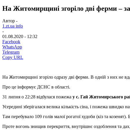
На Житомирщині згоріло дві ферми – за
Автор -
1.zt.ua info
-
01.08.2020 - 12:32
Facebook
WhatsApp
Telegram
Copy URL
На Житомирщині згоріло одразу дві ферми. В одній з них не вда
Про це інформує ДСНС в області.
31 липня о 22:28 відбулася пожежа
у с. Гай Житомирського р
Усередині зберігалася велика кількість сіна, і пожежа швидко на
Там перебувало 109 голів малої рогатої худоби (кіз та козенят)
Проте вогонь знищив перекриття, внутрішнє оздоблення та дах, 1