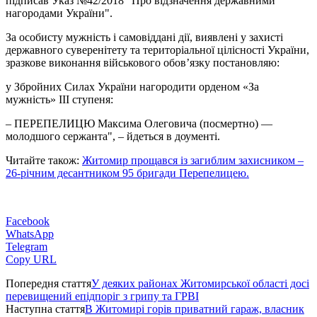
підписав Указ №42/2018 "Про відзначення державними
нагородами України".
За особисту мужність і самовіддані дії, виявлені у захисті
державного суверенітету та територіальної цілісності України,
зразкове виконання військового обов’язку постановляю:
у Збройних Силах України нагородити орденом «За
мужність» ІІІ ступеня:
– ПЕРЕПЕЛИЦЮ Максима Олеговича (посмертно) —
молодшого сержанта", – йдеться в доументі.
Читайте також:
Житомир прощався із загиблим захисником –
26-річним десантником 95 бригади Перепелицею.
Facebook
WhatsApp
Telegram
Copy URL
Попередня стаття
У деяких районах Житомирської області досі
перевищений епідпоріг з грипу та ГРВІ
Наступна стаття
В Житомирі горів приватний гараж, власник