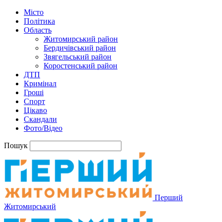
Місто
Політика
Область
Житомирський район
Бердичівський район
Звягельський район
Коростенський район
ДТП
Кримінал
Гроші
Спорт
Цікаво
Скандали
Фото/Відео
Пошук
Перший
Житомирський