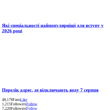
Які спеціальності найпопулярніші для вступу у
2026 році
Перелік адрес, де відключають воду 7 серпня
48,178
Fans
Like
1,215
Followers
Follow
7,220
Followers
Follow