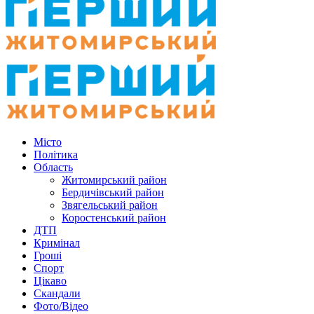
Місто
Політика
Область
Житомирський район
Бердичівський район
Звягельський район
Коростенський район
ДТП
Кримінал
Гроші
Спорт
Цікаво
Скандали
Фото/Відео