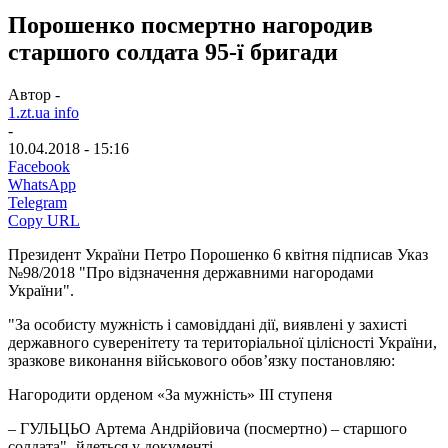
Порошенко посмертно нагородив
старшого солдата 95-ї бригади
Автор -
1.zt.ua info
-
10.04.2018 - 15:16
Facebook
WhatsApp
Telegram
Copy URL
Президент України Петро Порошенко 6 квітня підписав Указ
№98/2018 "Про відзначення державними нагородами
України".
"За особисту мужність і самовіддані дії, виявлені у захисті
державного суверенітету та територіальної цілісності України,
зразкове виконання військового обов’язку постановляю:
Нагородити орденом «За мужність» III ступеня
– ГУЛЬЦЬО Артема Андрійовича (посмертно) – старшого
солдата"- йдеться у документі.