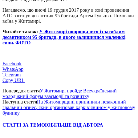
Нагадаємо, що в
ночі 19 грудня 2017 року в зоні проведення
АТО загинув десантник 95 бригади Артем Гульцьо. Поховали
воїна у Житомирі.
Читайте також:
У Житомирі попрощалися із загиблим
десантником 95 бригади, в якого залишилися маленькі
сини. ФОТО
Facebook
WhatsApp
Telegram
Copy URL
Попередня стаття
У Житомирі пройде Всеукраїнський
молодіжний форум взаємодії та розвитку
Наступна стаття
На Житомирщині припинили незаконний
гральний бізнес, який організовав харків’янином у житловому
будинку
СТАТТІ ЗА ТЕМОЮ
БІЛЬШЕ ВІД АВТОРА