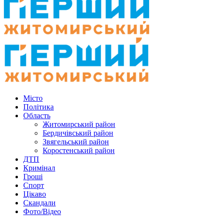
Місто
Політика
Область
Житомирський район
Бердичівський район
Звягельський район
Коростенський район
ДТП
Кримінал
Гроші
Спорт
Цікаво
Скандали
Фото/Відео