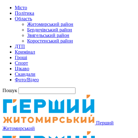
Місто
Політика
Область
Житомирський район
Бердичівський район
Звягельський район
Коростенський район
ДТП
Кримінал
Гроші
Спорт
Цікаво
Скандали
Фото/Відео
Пошук
Перший
Житомирський