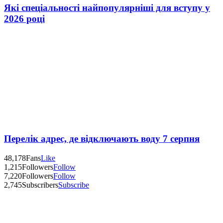
Які спеціальності найпопулярніші для вступу у
2026 році
Перелік адрес, де відключають воду 7 серпня
48,178
Fans
Like
1,215
Followers
Follow
7,220
Followers
Follow
2,745
Subscribers
Subscribe