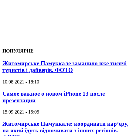
ПОПУЛЯРНЕ
Житомирське Памуккале заманило вже тисячі
туристів і дайверів. ФОТО
10.08.2021 - 18:10
Самое важное о новом iPhone 13 после
презентации
15.09.2021 - 15:05
Житомирське Памуккале: координати кар’єру,
на який їдуть відпочивати з інших регіонів.