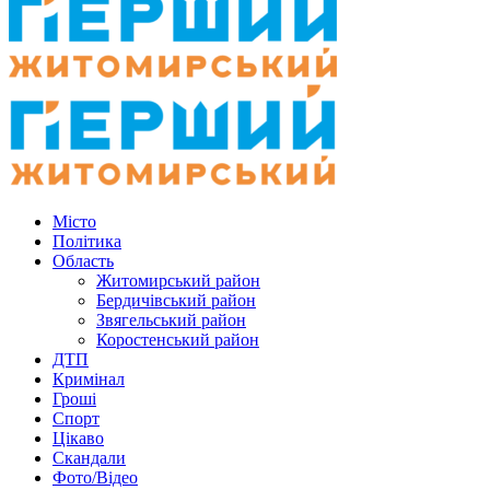
Місто
Політика
Область
Житомирський район
Бердичівський район
Звягельський район
Коростенський район
ДТП
Кримінал
Гроші
Спорт
Цікаво
Скандали
Фото/Відео