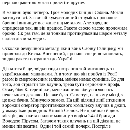
першою ракетою могла прилетіти друга».
В машині було четверо. Троє молодих бійців і Сабіна. Могли
загинути всі. Зазвичай кумулятивний струмінь пропалює
броню і винищує все живе під металом. Але заряд не
спрацював так, як він працює. Ракета своєю масою проломила
броню. Як раз там, де за тонким протикульовим шаром металу
сиділа дівчина-медик.
Осколки бездушного металу, який вбив Сабіну Галицьку, ми
привезли до Києва. Впевнений, що наші специ встановлять,
звідки ракета потрапила до Україні.
Дізнатися б ще, звідки сюди потрапив той мисливець за
українськими машинами. А в тому, що він прибув із Росії
разом із смертоносним залізом, майже немає сумнівів. Бо для
того, аби стріляти так влучно, треба бути серйозним профі.
Отже, біля Катеринівки, мене охопило відчуття якогось
пекельного дежавю. Це вже було. Саме тут, на цьому місці, я
це вже бачив. Минулою зимою. На цій ділянці лінії зіткнення
ворожий оператор протитанкового комплексу влучив в джип,
у якому їхав розвідник Віталій Сенюк. Не пройшло й двох
місяців, як ракета спалює машину з водієм 24-ої бригади
Володею Пірусом. Загалом таких влучань на цій ділянці не
менше півдесятка. Один і той самий почерк. Постріл з