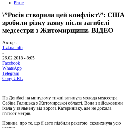
Різне
\”Росія створила цей конфлікт\”: США
зробили різку заяву після загибелі
медсестри з Житомирщини. ВІДЕО
Автор -
1.zt.ua info
-
26.02.2018 - 8:05
Facebook
WhatsApp
Telegram
Copy URL
На Донбасі на минулому тижні загинула молода медсестра
Сабіна Галицька з Житомирської області. Вона з військовими
їхала у звільнену від ворога Катеринівку, але не доїхала
п’ятсот метрів.
Новина, про те, що її авто підбили ракетою, сколихнула усю