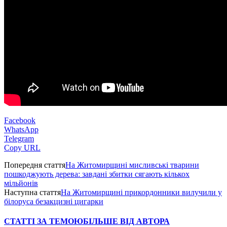
Facebook
WhatsApp
Telegram
Copy URL
Попередня стаття
На Житомирщині мисливські тварини
пошкоджують дерева: завдані збитки сягають кількох
мільйонів
Наступна стаття
На Житомирщині прикордонники вилучили у
білоруса безакцизні цигарки
СТАТТІ ЗА ТЕМОЮ
БІЛЬШЕ ВІД АВТОРА