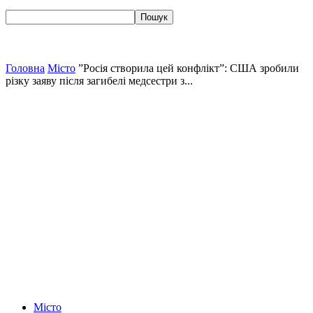
Головна
Місто
”Росія створила цей конфлікт”: США зробили
різку заяву після загибелі медсестри з...
Місто