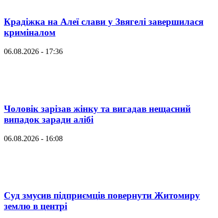
Крадіжка на Алеї слави у Звягелі завершилася
криміналом
06.08.2026 - 17:36
Чоловік зарізав жінку та вигадав нещасний
випадок заради алібі
06.08.2026 - 16:08
Суд змусив підприємців повернути Житомиру
землю в центрі