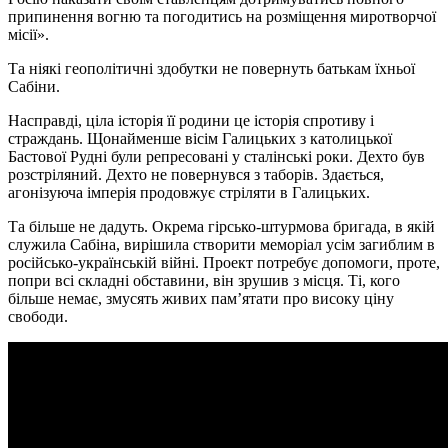
припинення вогню та погодитись на розміщення миротворчої
місії».
Та ніякі геополітичні здобутки не повернуть батькам їхньої
Сабіни.
Насправді, ціла історія її родини це історія спротиву і
страждань. Щонайменше вісім Галицьких з католицької
Бастової Рудні були репресовані у сталінські роки. Дехто був
розстріляний. Дехто не повернувся з таборів. Здається,
агонізуюча імперія продовжує стріляти в Галицьких.
Та більше не дадуть. Окрема гірсько-штурмова бригада, в якій
служила Сабіна, вирішила створити меморіал усім загиблим в
російсько-українській війні. Проект потребує допомоги, проте,
попри всі складні обставини, він зрушив з місця. Ті, кого
більше немає, змусять живих пам’ятати про високу ціну
свободи.