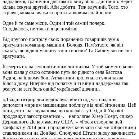
наддалекої, граничної для такого виду зброї, дистанції. Через
кілька секунд другий. Аби добити. Теж влучний. Того, хто
стріляв, можна вважати протитанковим снайпером.
Одне й те саме місце. Один й той самий почерк.
Сподіваюсь, не тільки я це помітив.
Від другого пострілу своїх поранених товаришів зумів
врятувати командир машини, Володя. Пам’ятаєте, як він
сказав, що відвів машину з лінії вогню? Та Сабіну він не зміг
врятувати.
Її смерть стала геополітичним чинником. У той момент, коли
вона їхала у свою останню путь до рідного села Бастова
Рудня, на іншому боці Атлантики пролунала гучна заява
Білого дому. Вперше від початку цієї війни наддержава так
реагує на загибель однієї української дівчини.
«Двадцятитрирічна медик була вбита під час надання
допомоги мирним мешканцям поблизу від лінії зіткнення. Цей
інцидент є нагадуванням, що конфлікт у Східній Україні
продовжує загострюватися», – наполягає Хізер Ноєрт, спікер
Державного Департаменту США, – «Росія створила цей
конфлікт у 2014 році і продовжує керувати своїми озброєними
ставлениками на Донбасі. Сполучені Штати знову закликають
Росію наказати своїм ставленцям дотримуватись повного