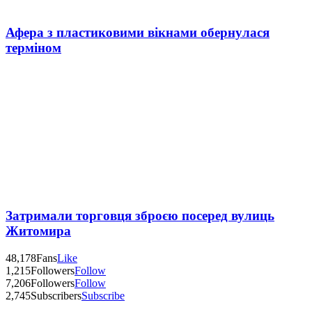
Афера з пластиковими вікнами обернулася
терміном
Затримали торговця зброєю посеред вулиць
Житомира
48,178
Fans
Like
1,215
Followers
Follow
7,206
Followers
Follow
2,745
Subscribers
Subscribe