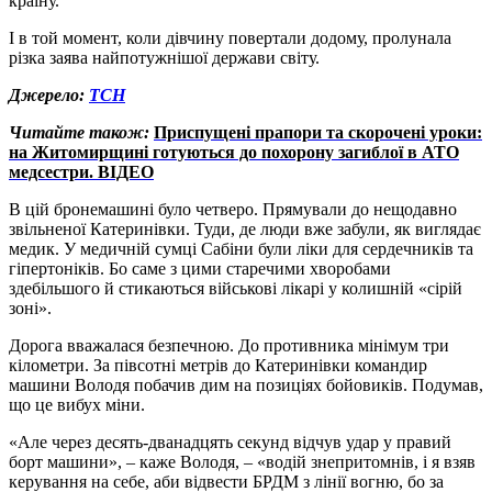
країну.
І в той момент, коли дівчину повертали додому, пролунала
різка заява найпотужнішої держави світу.
Джерело:
ТСН
Читайте також:
Приспущені прапори та скорочені уроки:
на Житомирщині готуються до похорону загиблої в АТО
медсестри. ВІДЕО
В цій бронемашині було четверо. Прямували до нещодавно
звільненої Катеринівки. Туди, де люди вже забули, як виглядає
медик. У медичній сумці Сабіни були ліки для сердечників та
гіпертоніків. Бо саме з цими старечими хворобами
здебільшого й стикаються військові лікарі у колишній «сірій
зоні».
Дорога вважалася безпечною. До противника мінімум три
кілометри. За півсотні метрів до Катеринівки командир
машини Володя побачив дим на позиціях бойовиків. Подумав,
що це вибух міни.
«Але через десять-дванадцять секунд відчув удар у правий
борт машини», – каже Володя, – «водій знепритомнів, і я взяв
керування на себе, аби відвести БРДМ з лінії вогню, бо за