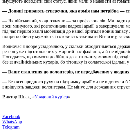
змушують доводити свій статус, який мали б надавати автомат
— Донині тривають суперечки, яка армія нам потрібна — ст
— Як військовий, я однозначно — за професіоналів. Ми надто д
воєн минулого, які розпочинали кадрові армії, а завершували мо
під час першої хвилі мобілізації до нашої бригади воїнів запас
попри особисту мужність і готовність захищати Вітчизну, за св
Водночас я добре усвідомлюю, у скільки обходитиметься держав
резерв уже підготовлених у мирний час фахівців, а й не відволі
Погодьтесь, що вимоги до бійців десантно-штурмових підрозділів і
без звичайнісіньких кухарів, бо тітоньку із солдатської їдальні 
— Ваше ставлення до волонтерів, не передбачених у жодних
— Без всенародного руху на підтримку армії ми не відстояли б
вирішують завдяки волонтерам. Це мінус для державних структур
Виктор Шпак, «
Урядовий кур’єр
»
Facebook
WhatsApp
Telegram