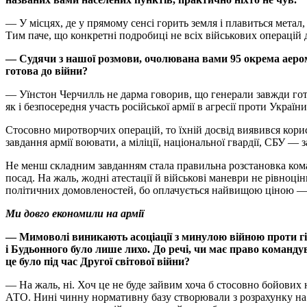
— У місцях, де у прямому сенсі горить земля і плавиться метал
Тим паче, що конкретні подробиці не всіх військових операцій
— Судячи з нашої розмови, очолювана вами 95 окрема аеромо
готова до війни?
— Уїнстон Черчилль не дарма говорив, що генерали завжди готу
як і безпосередня участь російської армії в агресії проти України
Стосовно миротворчих операцій, то їхній досвід виявився корис
завдання армії воювати, а міліції, національної гвардії, СБУ 
Не менш складним завданням стала правильна розстановка кома
посад. На жаль, жодні атестації й військові маневри не рівно
політичних домовленостей, бо оплачується найвищою ціною — 
Ми довго економили на армії
— Мимоволі виникають асоціації з минулою війною проти гі
і Будьонного було лише лихо. До речі, чи має право команд
це було під час Другої світової війни?
— На жаль, ні. Хоч це не буде зайвим хоча б стосовно бойових
АТО. Нині чинну нормативну базу створювали з розрахунку на ш