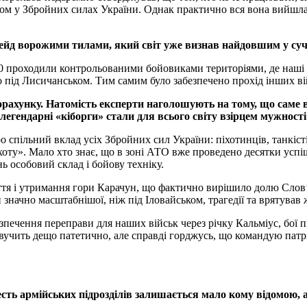
лом у Збройних силах України. Однак практично вся вона вийшла 
ейд ворожими тилами, який світ уже визнав найдовшим у сучас
60 проходили контрольованими бойовиками територіями, де наші 
о під Лисичанськом. Тим самим було забезпечено прохід інших ві
хунку. Натомість експерти наголошують на тому, що саме вис
легендарні «кіборги» стали для всього світу взірцем мужності
о спільний вклад усіх Збройних сил України: піхотинців, танкісті
хоту». Мало хто знає, що в зоні АТО вже проведено десятки усп
ь особовий склад і бойову техніку.
яття і утримання гори Карачун, що фактично вирішило долю Слов
ачно масштабнішої, ніж під Іловайськом, трагедії та врятував ж
абезпечення переправи для наших військ через річку Кальміус, б
Звучить дещо патетично, але справді горджусь, що командую патр
есть армійських підрозділів залишається мало кому відомою, а