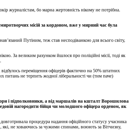
окір журналістам, бо марна жертовність нікому не потрібна.
 миротворчих місій за кордоном, вже у мирний час була
нав’язаний Путіним, теж став несподіванкою для всього світу,
кою. За великим рахунком йшлося про поліційні місії, тоді як
.
і відбулось переміщення офіцерів фактично на 50% штатних
х питань не терпить жодної ліберальності чи (тим паче)
йори і підполковники, а від маршалів на кшталт Ворошилова
редовій нагородити бійця чи молодшого офіцера орденом, як
і довготривала процедура надання офіційного статусу учасника
, які, не ховаючись за чужими спинами, воюють за Вітчизну,