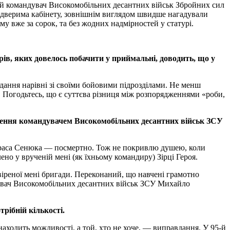
ній командувач Високомобільних десантних військ Збройних сил
 дверима кабінету, зовнішнім виглядом швидше нагадували
му вже за сорок, та без жодних надмірностей у статурі.
рів, яких довелось побачити у приймальні, доводить, що у
дання нарівні зі своїми бойовими підрозділами. Не менш
м. Погодьтесь, що є суттєва різниця між розпорядженнями «роби,
начення командувачем Високомобільних десантних військ ЗСУ
Тараса Сенюка — посмертно. Тож не покривлю душею, коли
ено у врученій мені (як їхньому командиру) Зірці Героя.
віреної мені бригади. Переконаний, що навчені грамотно
дувач Високомобільних десантних військ ЗСУ Михайло
трібній кількості.
ходить можливості, а той, хто не хоче, — виправдання. У 95-й