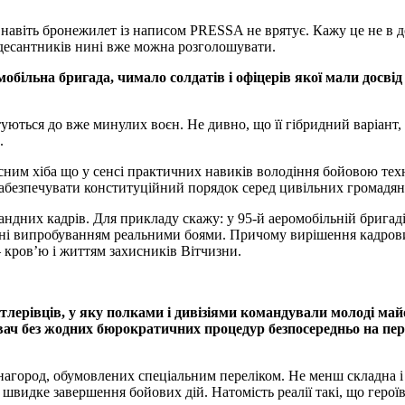
, навіть бронежилет із написом PRESSA не врятує. Кажу це не в д
 десантників нині вже можна розголошувати.
більна бригада, чимало солдатів і офіцерів якої мали досвід
ються до вже минулих воєн. Не дивно, що її гібридний варіант, 
.
ним хіба що у сенсі практичних навиків володіння бойовою техні
— забезпечувати конституційний порядок серед цивільних громадян
ндних кадрів. Для прикладу скажу: у 95-й аеромобільній бригад
цінні випробуванням реальними боями. Причому вирішення кадрови
кров’ю і життям захисників Вітчизни.
тлерівців, у яку полками і дивізіями командували молоді ма
увач без жодних бюрократичних процедур безпосередньо на пе
 нагород, обумовлених спеціальним переліком. Не менш складна 
видке завершення бойових дій. Натомість реалії такі, що героїв