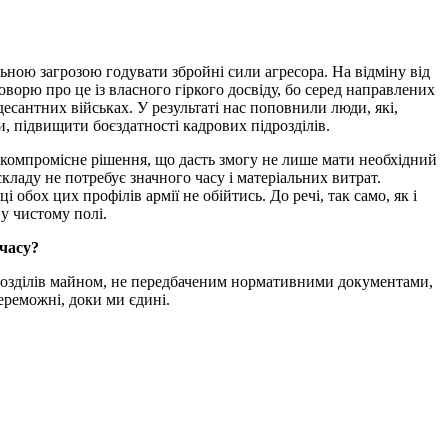
ьною загрозою годувати збройні сили агресора. На відміну від
Говорю про це із власного гіркого досвіду, бо серед направлених
десантних військах. У результаті нас поповнили люди, які,
, підвищити боєздатності кадрових підрозділів.
е компромісне рішення, що дасть змогу не лише мати необхідний
кладу не потребує значного часу і матеріальних витрат.
 обох цих профілів армії не обійтись. До речі, так само, як і
 у чистому полі.
 часу?
ідрозділів майном, не передбаченим нормативними документами,
ереможні, доки ми єдині.