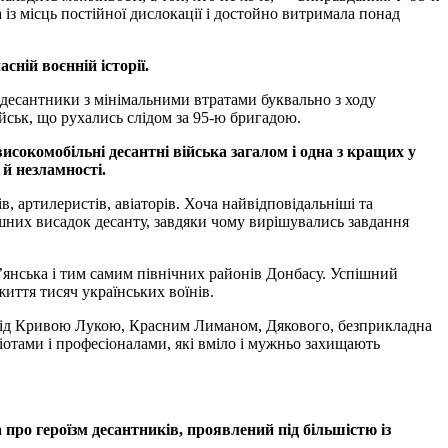
із місць постійної дислокації і достойно витримала понад
ній воєнній історії.
десантники з мінімальними втратами буквально з ходу
йськ, що рухались слідом за 95-ю бригадою.
окомобільні десантні війська загалом і одна з кращих у
 й незламності.
в, артилеристів, авіаторів. Хоча найвідповідальніші та
ішних висадок десанту, завдяки чому вирішувались завдання
’янська і тим самим північних районів Донбасу. Успішний
иття тисяч українських воїнів.
ої під Кривою Лукою, Красним Лиманом, Дякового, безприкладна
іотами і професіоналами, які вміло і мужньо захищають
 про героїзм десантників, проявлений під більшістю із