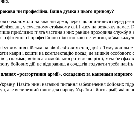
ично.
рокова чи професійна. Ваша думка з цього приводу?
овго економили на власній армії, через що опинилися перед реал
білізовані, у сучасному стрімкому світі часу на розкачку немає. 
у лише приблизно п’ята частина з них раніше проходила службу в 
оєю фізичною і професійною підготовкою не змогли, м’яко кажучи
і утримання війська на рівні світових стандартів. Тому доцільн
кати кадри і кошти на комплектацію посад, де вишкіл особового с
, скажімо, воїнів автомобільної роти дещо різні, хоча без фахівці
у зону бойових дій не відправиш, а солдатів годувати треба навіть
 планах «розгортання армії», складених за канонами мирного
 Україну. Навіть нині нагальні питання забезпечення бойових п
, але величезний плюс для народу України і його армії, які неп