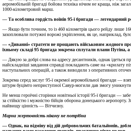
аеромобільній бригаді бойова техніка нічим не краща, ніж зага
1000-кілометровий марш.
— Та особлива гордість воїнів 95-ї бригади — легендарний р
— Якщо бути точним, то із 460 кілометрів цього рейду лише 1
захоплювали потужні ворожі укріплення, як це, наприклад, бул
— «Диванні» стратеги не прощають військовим жодного прора
їхньому складі 95 бригада зокрема сплутали плани Путіна, а 
— Дякую за добрі слова на адресу десантників, однак ідеться пр
найскладніші завдання справді покладають саме на «крилату пі
наступальних операцій, а також виводили з оперативних оточен
Зокрема серед заслуг 95-ї окремої аеромобільної бригади — вз
штурм буцімто неприступної Савур-могили дав змогу уникнути зн
Не менш героїчні сторінки новітньої історії 95-ї бригади — з
за стійкістю і мужністю бійців оборона донецького аеропорту. 
найвищу цінність — Вітчизну.
Марна жертовність нікому не потрібна
— Однак, на відміну від дій добровольчих батальйонів, добл
названих вами населених пунктів, практично ніхто не чув.