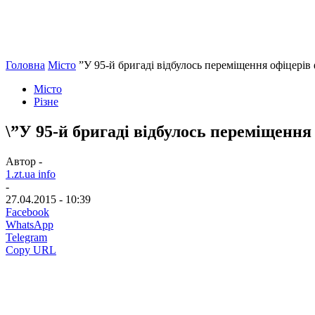
Головна
Місто
”У 95-й бригаді відбулось переміщення офіцерів
Місто
Різне
\”У 95-й бригаді відбулось переміщенн
Автор -
1.zt.ua info
-
27.04.2015 - 10:39
Facebook
WhatsApp
Telegram
Copy URL