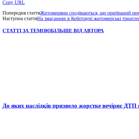
Copy URL
Попередня стаття
Житомиряни сподіваються, що прибраний ним
Наступна стаття
На змаганнях в Кейптауні житомирські триатлон
СТАТТІ ЗА ТЕМОЮ
БІЛЬШЕ ВІД АВТОРА
До яких наслідків призвело жорстке вечірнє ДТП 