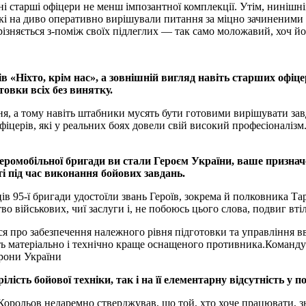
і старші офіцери не менш імпозантної комплекції. Утім, ниніш
які на диво оперативно вирішували питання за міцно зачиненими
різняється з-поміж своїх підлеглих — так само моложавий, хоч йо
в «Ніхто, крім нас», а зовнішній вигляд навіть старших офіце
товки всіх без винятку.
ня, а тому навіть штабники мусять бути готовими вирішувати зав
офіцерів, які у реальних боях довели свій високий професіоналіз
ї аеромобільної бригади ви стали Героєм України, ваше приз
ті під час виконання бойових завдань.
в 95-ї бригади удостоїли звань Героїв, зокрема й полковника 
о військових, чиї заслуги і, не побоюсь цього слова, подвиг втіл
ся про забезпечення належного рівня підготовки та управління в
віть матеріально і технічно краще оснащеного противника.Коман
рони України
ість бойової техніки, так і на її елементарну відсутність у по
рольов недаремно стверджував, що той, хто хоче працювати, зна