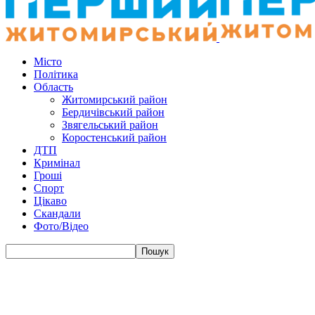
Місто
Політика
Область
Житомирський район
Бердичівський район
Звягельський район
Коростенський район
ДТП
Кримінал
Гроші
Спорт
Цікаво
Скандали
Фото/Відео