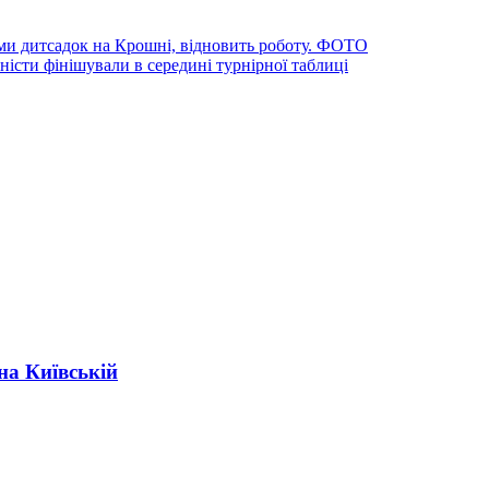
и дитсадок на Крошні, відновить роботу. ФОТО
істи фінішували в середині турнірної таблиці
на Київській