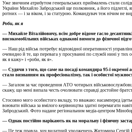
Уже звичним атрибутом генеральських приймалень стали солідн
України Михайло Забродський ще полковник, а його підлеглі, 
ротних — і за віком, і за статурою. Командувач теж нічим не ви
Роби, як я
— Михайле Віталійовичу, всім добре відоме гасло десантникі
високомобільних військах однакові вимоги до фізичної підго
— Наш рід військ потребує відповідної оперативності управлін
очевидно й те, що перевага у просуванні по службі нині у тих 
як я кажу» і «роби, як я».
— Судячи з того, що саме на посаді командира 95-ї окремо
стало визнанням як професіоналізму, так і особистої мужнос
— Загалом за час проведення АТО чотирьох військовослужбовці
скажу, що мені випала честь очолювати справді достойне братств
Стосовно мого особистого вкладу, то вважаю: насамперед ідеть
воювати війська за вмілого керівництва здатні перемагати на
Забродський. Фото надане регіональним медіа-центром Мінобо
— Однак постійно нарікають як на моральну і фізичну застаріл
— Це теж правда, хоч видатний уродженець Житомира Сергій Ко