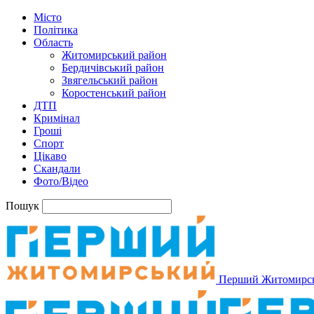
Місто
Політика
Область
Житомирський район
Бердичівський район
Звягельський район
Коростенський район
ДТП
Кримінал
Гроші
Спорт
Цікаво
Скандали
Фото/Відео
Пошук
Перший Житомирс