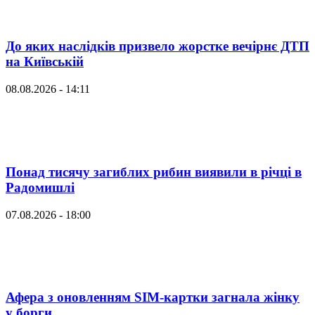
До яких наслідків призвело жорстке вечірнє ДТП
на Київській
08.08.2026 - 14:11
Понад тисячу загиблих рибин виявили в річці в
Радомишлі
07.08.2026 - 18:00
Афера з оновленням SIM-картки загнала жінку
у борги