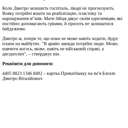
Коли Дмитро залишить госпіталь, лікарі не прогнозують.
Вояку потрібні кошти на реабілітацію, пластику та
нарощування м"язів. Мати бійця дякує своїм одноземцям, які
постійно допомагають грішми, й просить не залишатися
байдужими.
Дмитро ж, попри те, що поки не може навіть ходити, будує
плани на майбутнє. "В армію завжди потрібні люди. Може,
навчити когось, може, навіть не військовій справі, а
дисципліні", – стверджує він.
Реквізити для допомоги:
4405 8823 1346 8492 – картка Приватбанку на ім’я Блохін
Дмитро Віталійович