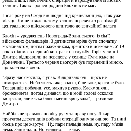
реабілітації, пластичних операцій й нарощування м’язових
тканин. Таких грошей родина Блохінів не має.
Після року на Сході він щодня під крапельницею, і так уже
місяць. Лише тиждень тому хлопця перевели з реанімації
центрального військового шпиталю до звичайної палати.
Блохін – уродженець Новограда-Волинського, із сім’ї
військових фельдшерів. З дитинства мріяв бути спочатку
космонавтом, потім пожежником, зрештою військовим. У 19
років підписав перший контракт на службу. Торік у липні
Дмитра відправили на передову, у селище Луганське на
Донеччині. Третього червня цьогоріч був поранений міною,
що залетіла в окоп.
"Зразу нас скосило, я упав. Відкриваю очі – щось не
помирається. Небо якесь таке, знаєш, біле таке, красиве було.
Товарищів побачив, усе, махнув рукою. Каску зняли,
бронежилета, потом дізнався, що в моїй голові осколки
застрягли, але каска більш-менш врятувала", – розповів
Дмитро.
Найбільше травмовано ліву руку та праву ногу. Лікарі
протягом десяти днів робили операції одну за одною. Та нині
боєць про це жартує: "Ну, пари пальців нема, ну, пару м’язів
нема. Заштопали. Нормально!" – каже.