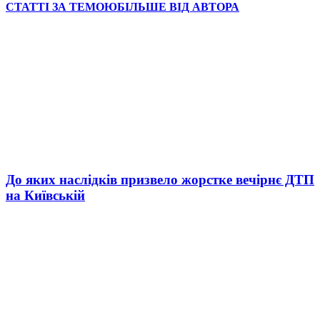
СТАТТІ ЗА ТЕМОЮ
БІЛЬШЕ ВІД АВТОРА
До яких наслідків призвело жорстке вечірнє ДТП
на Київській