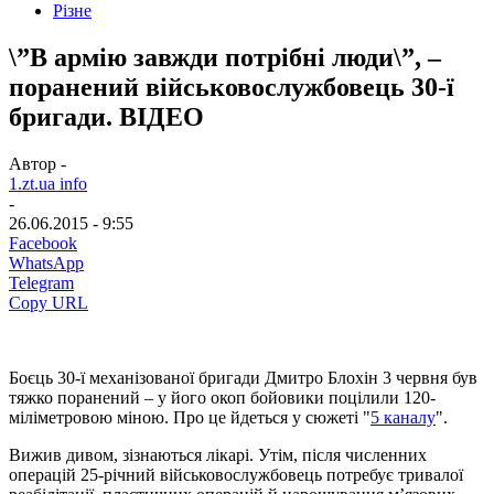
Різне
\”В армію завжди потрібні люди\”, –
поранений військовослужбовець 30-ї
бригади. ВІДЕО
Автор -
1.zt.ua info
-
26.06.2015 - 9:55
Facebook
WhatsApp
Telegram
Copy URL
Боєць 30-ї механізованої бригади Дмитро Блохін 3 червня був
тяжко поранений – у його окоп бойовики поцілили 120-
міліметровою міною. Про це йдеться у сюжеті "
5 каналу
".
Вижив дивом, зізнаються лікарі. Утім, після численних
операцій 25-річний військовослужбовець потребує тривалої