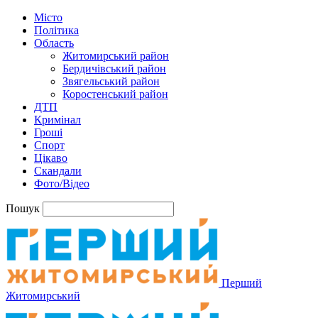
Місто
Політика
Область
Житомирський район
Бердичівський район
Звягельський район
Коростенський район
ДТП
Кримінал
Гроші
Спорт
Цікаво
Скандали
Фото/Відео
Пошук
Перший
Житомирський