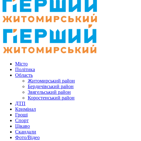
Місто
Політика
Область
Житомирський район
Бердичівський район
Звягельський район
Коростенський район
ДТП
Кримінал
Гроші
Спорт
Цікаво
Скандали
Фото/Відео