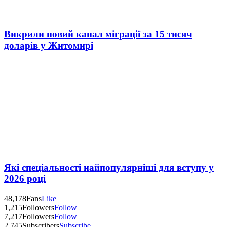
Викрили новий канал міграції за 15 тисяч
доларів у Житомирі
Які спеціальності найпопулярніші для вступу у
2026 році
48,178
Fans
Like
1,215
Followers
Follow
7,217
Followers
Follow
2,745
Subscribers
Subscribe