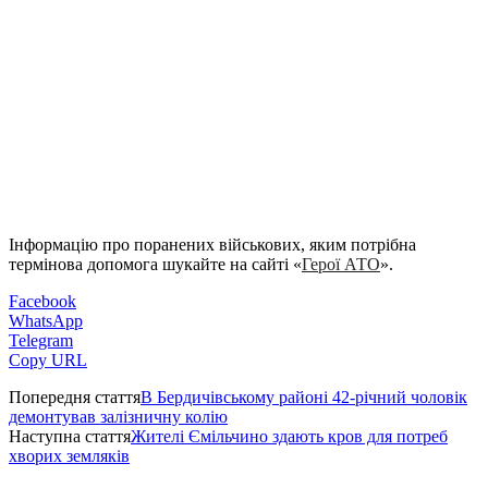
Інформацію про поранених військових, яким потрібна
термінова допомога шукайте на сайті
«
Герої АТО
».
Facebook
WhatsApp
Telegram
Copy URL
Попередня стаття
В Бердичівському районі 42-річний чоловік
демонтував залізничну колію
Наступна стаття
Жителі Ємільчино здають кров для потреб
хворих земляків