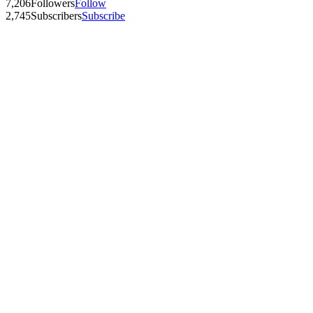
7,206
Followers
Follow
2,745
Subscribers
Subscribe