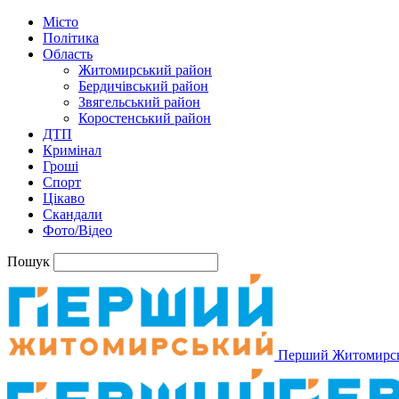
Місто
Політика
Область
Житомирський район
Бердичівський район
Звягельський район
Коростенський район
ДТП
Кримінал
Гроші
Спорт
Цікаво
Скандали
Фото/Відео
Пошук
Перший Житомирс