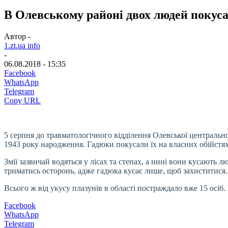
В Олевському районі двох людей покусал
Автор -
1.zt.ua info
-
06.08.2018 - 15:35
Facebook
WhatsApp
Telegram
Copy URL
5 серпня до травматологічного відділення Олевської центрально
1943 року народження. Гадюки покусали їх на власних обійстя
Змії зазвичай водяться у лісах та степах, а нині вони кусають л
триматись осторонь, адже гадюка кусає лише, щоб захиститися
Всього ж від укусу плазунів в області постраждало вже 15 осіб
Facebook
WhatsApp
Telegram