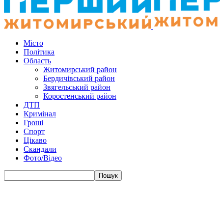
Місто
Політика
Область
Житомирський район
Бердичівський район
Звягельський район
Коростенський район
ДТП
Кримінал
Гроші
Спорт
Цікаво
Скандали
Фото/Відео