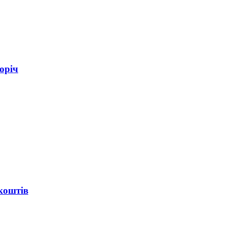
оріч
коштів