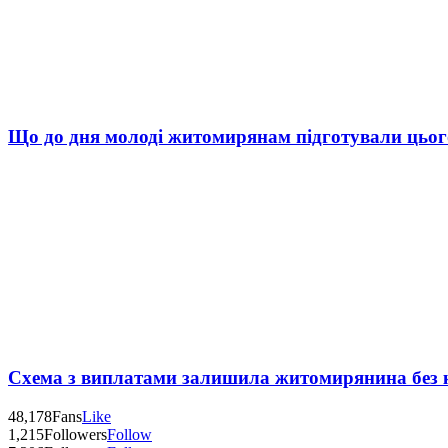
Що до дня молоді житомирянам підготували цьог
Схема з виплатами залишила житомирянина без 
48,178
Fans
Like
1,215
Followers
Follow