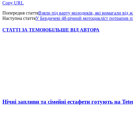
Copy URL
Попередня стаття
Взяли під варту молодиків, які вимагали від
Наступна стаття
У Бердичеві 48-річний мотоцикліст потрапив п
СТАТТІ ЗА ТЕМОЮ
БІЛЬШЕ ВІД АВТОРА
Нічні запливи та сімейні естафети готують на Tete