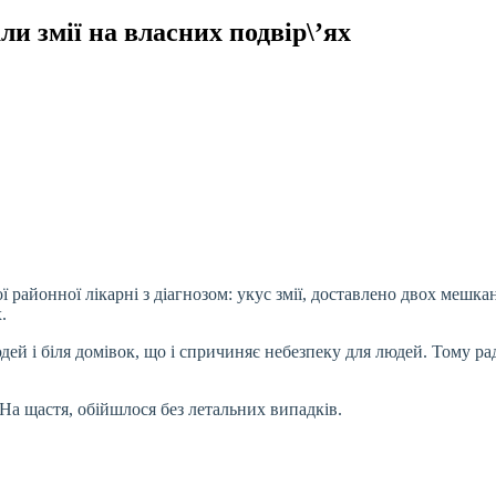
и змії на власних подвір\’ях
ї районної лікарні з діагнозом: укус змії, доставлено двох мешк
х.
юдей і біля домівок, що і спричиняє небезпеку для людей. Тому ра
.
. На щастя, обійшлося без летальних випадків.