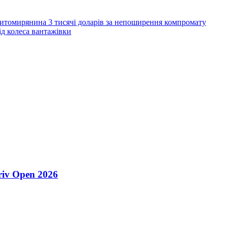
 житомирянина 3 тисячі доларів за непоширення компромату
ід колеса вантажівки
riv Open 2026