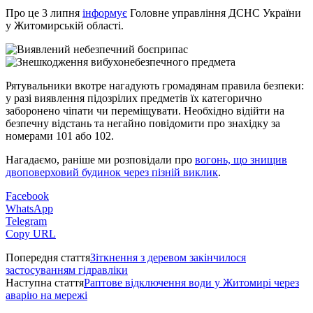
Про це 3 липня
інформує
Головне управління ДСНС України
у Житомирській області.
Рятувальники вкотре нагадують громадянам правила безпеки:
у разі виявлення підозрілих предметів їх категорично
заборонено чіпати чи переміщувати. Необхідно відійти на
безпечну відстань та негайно повідомити про знахідку за
номерами 101 або 102.
Нагадаємо, раніше ми розповідали про
вогонь, що знищив
двоповерховий будинок через пізній виклик
.
Facebook
WhatsApp
Telegram
Copy URL
Попередня стаття
Зіткнення з деревом закінчилося
застосуванням гідравліки
Наступна стаття
Раптове відключення води у Житомирі через
аварію на мережі