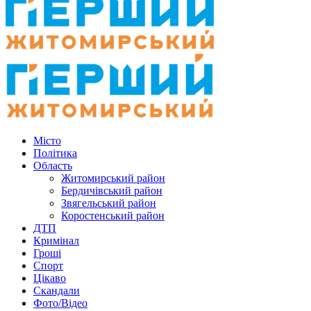
Місто
Політика
Область
Житомирський район
Бердичівський район
Звягельський район
Коростенський район
ДТП
Кримінал
Гроші
Спорт
Цікаво
Скандали
Фото/Відео