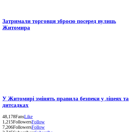
Затримали торговця зброєю посеред вулиць
Житомира
У Житомирі змінять правила безпеки у ліцеях та
дитсадках
48,178
Fans
Like
1,215
Followers
Follow
7,206
Followers
Follow