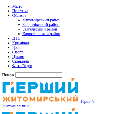
Місто
Політика
Область
Житомирський район
Бердичівський район
Звягельський район
Коростенський район
ДТП
Кримінал
Гроші
Спорт
Цікаво
Скандали
Фото/Відео
Пошук
Перший
Житомирський