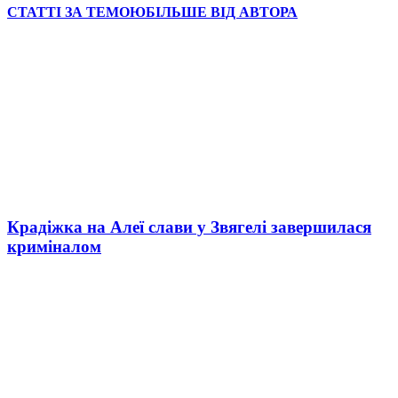
СТАТТІ ЗА ТЕМОЮ
БІЛЬШЕ ВІД АВТОРА
Крадіжка на Алеї слави у Звягелі завершилася
криміналом