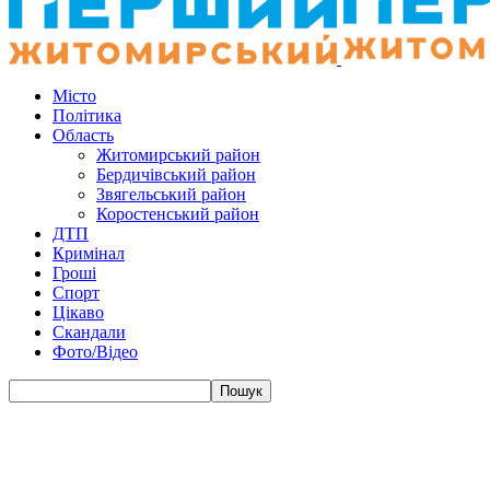
Місто
Політика
Область
Житомирський район
Бердичівський район
Звягельський район
Коростенський район
ДТП
Кримінал
Гроші
Спорт
Цікаво
Скандали
Фото/Відео