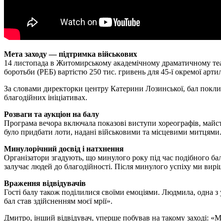
Мета заходу — підтримка військових
14 листопада в Житомирському академічному драматичному теат
боротьби (РЕБ) вартістю 250 тис. гривень для 45-ї окремої арт
За словами директорки центру Катерини Лозинської, бал поклика
благодійних ініціативах.
Розваги та аукціон на балу
Програма вечора включала показові виступи хореографів, майст
було придбати лоти, надані військовими та місцевими митцями.
Минулорічний досвід і натхнення
Організатори згадують, що минулого року під час подібного бал
залучає людей до благодійності. Після минулого успіху ми вир
Враження відвідувачів
Гості балу також поділилися своїми емоціями. Людмила, одна з 
бал став здійсненням моєї мрії».
Дмитро, інший відвідувач, уперше побував на такому заході: «