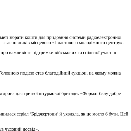
меті зібрати кошти для придбання системи радіоелектронної
ин із засновників місцевого «Пластового молодіжного центру».
про важливість підтримки військових та спільної участі в
 Головною подією став благодійний аукціон, на якому можна
ня дрона для третьої штурмової бригади. «Формат балу добре
вилася серіал ‘Бріджертони’ й уявляла, як це могло б бути. Цей
ув чудовий досвід».