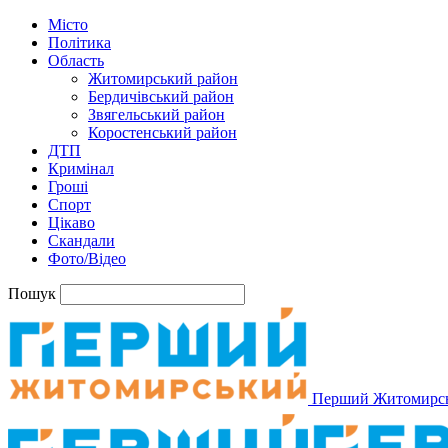
Місто
Політика
Область
Житомирський район
Бердичівський район
Звягельський район
Коростенський район
ДТП
Кримінал
Гроші
Спорт
Цікаво
Скандали
Фото/Відео
Пошук
Перший Житомирс