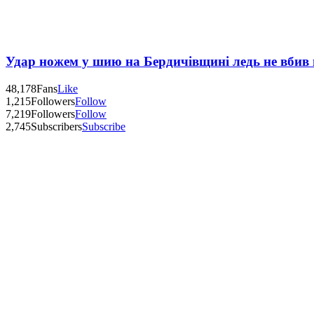
Удар ножем у шию на Бердичівщині ледь не вбив 
48,178
Fans
Like
1,215
Followers
Follow
7,219
Followers
Follow
2,745
Subscribers
Subscribe