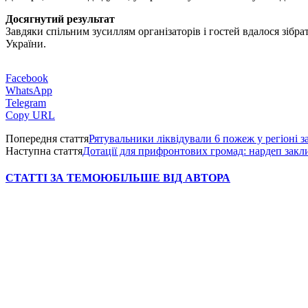
Досягнутий результат
Завдяки спільним зусиллям організаторів і гостей вдалося зібр
України.
Facebook
WhatsApp
Telegram
Copy URL
Попередня стаття
Рятувальники ліквідували 6 пожеж у регіоні з
Наступна стаття
Дотації для прифронтових громад: нардеп закли
СТАТТІ ЗА ТЕМОЮ
БІЛЬШЕ ВІД АВТОРА