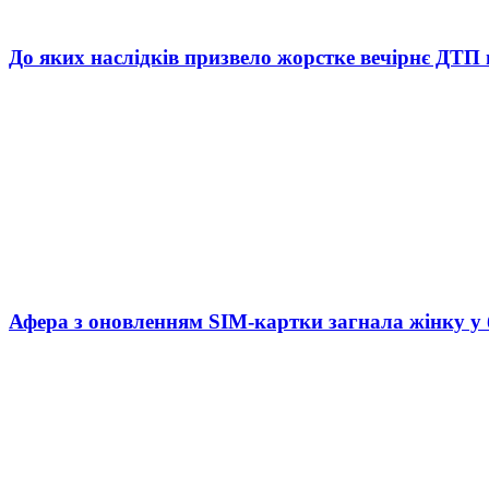
До яких наслідків призвело жорстке вечірнє ДТП 
Афера з оновленням SIM-картки загнала жінку у