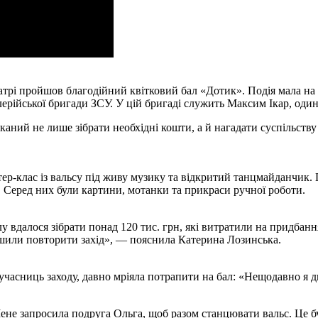
рі пройшов благодійний квітковий бал «Дотик». Подія мала на 
илерійської бригади ЗСУ. У цій бригаді служить Максим Ікар, од
ний не лише зібрати необхідні кошти, а й нагадати суспільству 
ер-клас із вальсу під живу музику та відкритий танцмайданчик.
 Серед них були картини, мотанки та прикраси ручної роботи.
у вдалося зібрати понад 120 тис. грн, які витратили на придбан
ішили повторити захід», — пояснила Катерина Лозинська.
учасниць заходу, давно мріяла потрапити на бал: «Нещодавно я ди
Мене запросила подруга Ольга, щоб разом станцювати вальс. Це б