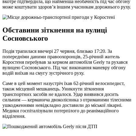
вкотре підтвердила, що найменша необачність під час обгону
може коштувати здоров’я іншим учасникам дорожнього руху.
Обставини зіткнення на вулиці
Сосновського
Подія трапилася ввечері 27 червня, близько 17:20. За
попередніми даними правоохоронців, 25-річний житель
Коростеня перебував за кермом автомобіля Geely та рухався
вулицею Сосновського. Під час виконання маневру обгону
водій виїхав на смугу зустрічного руху.
Саме в цей момент назустріч їхав 62-річний велосипедист,
також місцевий мешканець. Уникнути зіткнення
транспортних засобів не вдалося. Удар виявився досить
сильним — керманича двоколісника з отриманими тілесними
ушкодженнями невідкладно доставили до міської лікарні.
Медики госпіталізували потерпілого до реанімаційного
відділення.