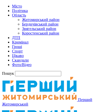
Місто
Політика
Область
Житомирський район
Бердичівський район
Звягельський район
Коростенський район
ДТП
Кримінал
Гроші
Спорт
Цікаво
Скандали
Фото/Відео
Пошук
Перший
Житомирський