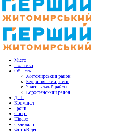
Місто
Політика
Область
Житомирський район
Бердичівський район
Звягельський район
Коростенський район
ДТП
Кримінал
Гроші
Спорт
Цікаво
Скандали
Фото/Відео