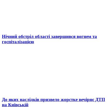
Нічний обстріл області завершився вогнем та
госпіталізацією
До яких наслідків призвело жорстке вечірнє ДТП
на Київській