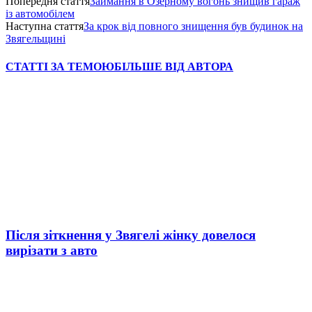
Попередня стаття
Займання в Озерному вогонь знищив гараж
із автомобілем
Наступна стаття
За крок від повного знищення був будинок на
Звягельщині
СТАТТІ ЗА ТЕМОЮ
БІЛЬШЕ ВІД АВТОРА
Після зіткнення у Звягелі жінку довелося
вирізати з авто