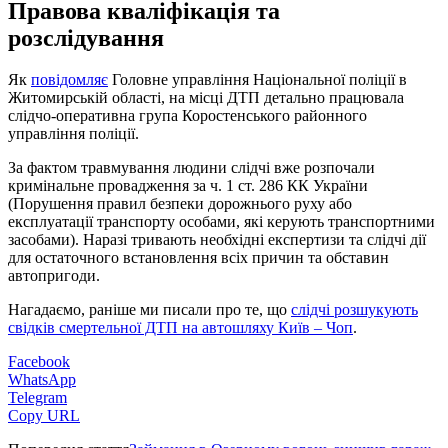
Правова кваліфікація та
розслідування
Як
повідомляє
Головне управління Національної поліції в
Житомирській області, на місці ДТП детально працювала
слідчо-оперативна група Коростенського районного
управління поліції.
За фактом травмування людини слідчі вже розпочали
кримінальне провадження за ч. 1 ст. 286 КК України
(Порушення правил безпеки дорожнього руху або
експлуатації транспорту особами, які керують транспортними
засобами). Наразі тривають необхідні експертизи та слідчі дії
для остаточного встановлення всіх причин та обставин
автопригоди.
Нагадаємо, раніше ми писали про те, що
слідчі розшукують
свідків смертельної ДТП на автошляху Київ – Чоп
.
Facebook
WhatsApp
Telegram
Copy URL