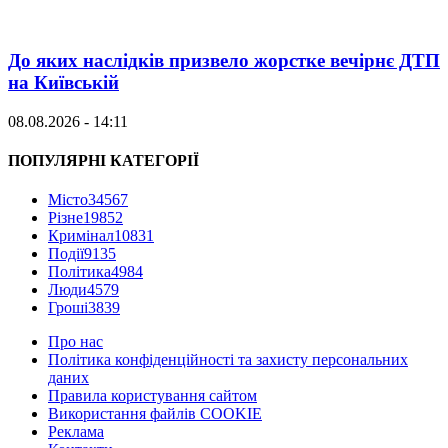
До яких наслідків призвело жорстке вечірнє ДТП
на Київській
08.08.2026 - 14:11
ПОПУЛЯРНІ КАТЕГОРІЇ
Місто
34567
Різне
19852
Кримінал
10831
Події
9135
Політика
4984
Люди
4579
Гроші
3839
Про нас
Політика конфіденційності та захисту персональних
даних
Правила користування сайтом
Використання файлів COOKIE
Реклама