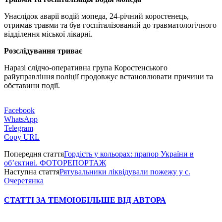
Унаслідок аварії водій мопеда, 24-річний коростенець,
отримав травми та був госпіталізований до травматологічного
відділення міської лікарні.
Розслідування триває
Наразі слідчо-оперативна група Коростенського
райуправління поліції продовжує встановлювати причини та
обставини події.
Facebook
WhatsApp
Telegram
Copy URL
Попередня стаття
Гордість у кольорах: прапор України в
об’єктиві. ФОТОРЕПОРТАЖ
Наступна стаття
Рятувальники ліквідували пожежу у с.
Очеретянка
СТАТТІ ЗА ТЕМОЮ
БІЛЬШЕ ВІД АВТОРА