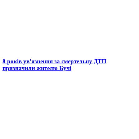
8 років ув’язнення за смертельну ДТП
призначили жителю Бучі