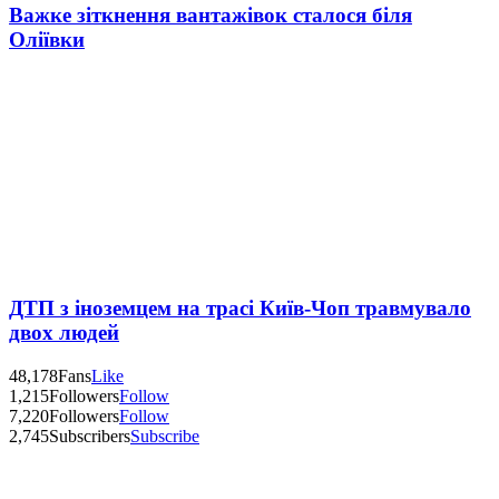
Важке зіткнення вантажівок сталося біля
Оліївки
ДТП з іноземцем на трасі Київ-Чоп травмувало
двох людей
48,178
Fans
Like
1,215
Followers
Follow
7,220
Followers
Follow
2,745
Subscribers
Subscribe