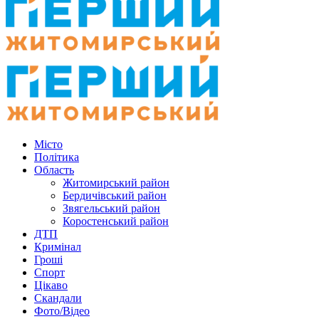
Місто
Політика
Область
Житомирський район
Бердичівський район
Звягельський район
Коростенський район
ДТП
Кримінал
Гроші
Спорт
Цікаво
Скандали
Фото/Відео