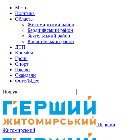
Місто
Політика
Область
Житомирський район
Бердичівський район
Звягельський район
Коростенський район
ДТП
Кримінал
Гроші
Спорт
Цікаво
Скандали
Фото/Відео
Пошук
Перший
Житомирський