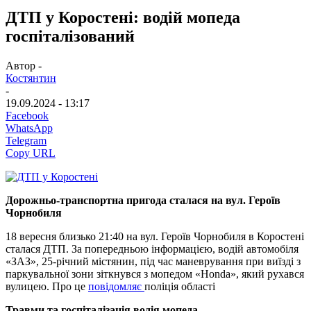
ДТП у Коростені: водій мопеда
госпіталізований
Автор -
Костянтин
-
19.09.2024 - 13:17
Facebook
WhatsApp
Telegram
Copy URL
Дорожньо-транспортна пригода сталася на вул. Героїв
Чорнобиля
18 вересня близько 21:40 на вул. Героїв Чорнобиля в Коростені
сталася ДТП. За попередньою інформацією, водій автомобіля
«ЗАЗ», 25-річний містянин, під час маневрування при виїзді з
паркувальної зони зіткнувся з мопедом «Honda», який рухався
вулицею. Про це
повідомляє
поліція області
Травми та госпіталізація водія мопеда