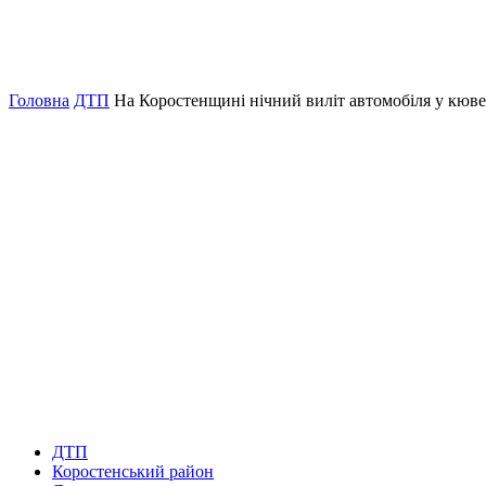
Головна
ДТП
На Коростенщині нічний виліт автомобіля у кюве
ДТП
Коростенський район