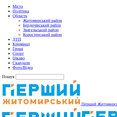
Місто
Політика
Область
Житомирський район
Бердичівський район
Звягельський район
Коростенський район
ДТП
Кримінал
Гроші
Спорт
Цікаво
Скандали
Фото/Відео
Пошук
Перший Житомирс