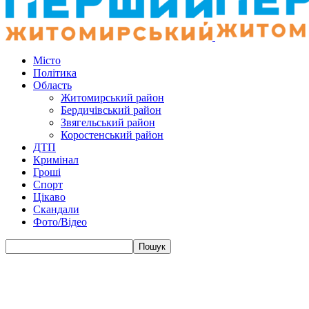
Місто
Політика
Область
Житомирський район
Бердичівський район
Звягельський район
Коростенський район
ДТП
Кримінал
Гроші
Спорт
Цікаво
Скандали
Фото/Відео