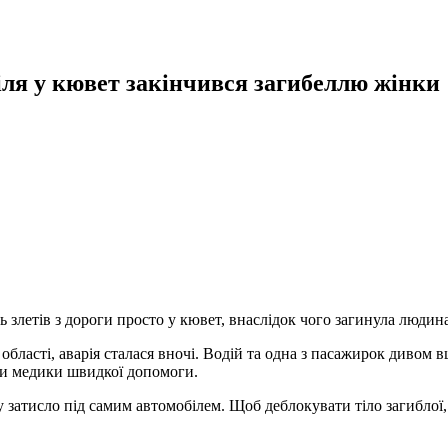
ля у кювет закінчився загибеллю жінки
злетів з дороги просто у кювет, внаслідок чого загинула людина
асті, аварія сталася вночі. Водій та одна з пасажирок дивом в
ули медики швидкої допомоги.
 затисло під самим автомобілем. Щоб деблокувати тіло загибло