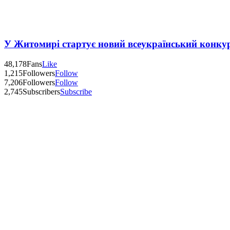
У Житомирі стартує новий всеукраїнський конку
48,178
Fans
Like
1,215
Followers
Follow
7,206
Followers
Follow
2,745
Subscribers
Subscribe