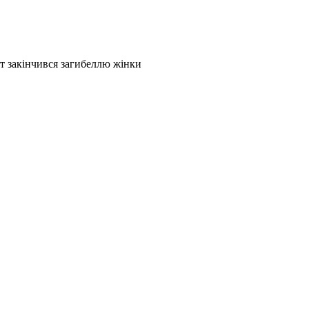
т закінчився загибеллю жінки