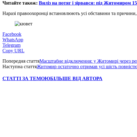
Читайте також:
Виліз на потяг і зірвався: під Житомиром 1
Наразі правоохоронці встановлюють усі обставини та причини, я
Facebook
WhatsApp
Telegram
Copy URL
Попередня стаття
Масштабне відключення: у Житомирі через ре
Наступна стаття
Житомир остаточно отримав усі шість повністю
СТАТТІ ЗА ТЕМОЮ
БІЛЬШЕ ВІД АВТОРА