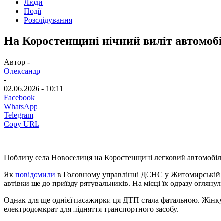
Люди
Події
Розслідування
На Коростенщині нічний виліт автомобі
Автор -
Олександр
-
02.06.2026 - 10:11
Facebook
WhatsApp
Telegram
Copy URL
Поблизу села Новоселиця на Коростенщині легковий автомобіль 
Як
повідомили
в Головному управлінні ДСНС у Житомирській обл
автівки ще до приїзду рятувальників. На місці їх одразу оглян
Однак для ще однієї пасажирки ця ДТП стала фатальною. Жінку
електродомкрат для підняття транспортного засобу.