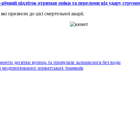
5-річний підліток отримав опіки та переломи від удару струмо
кі призвели до цієї смертельної аварії.
монти десятки вулиць та провулків залишилися без води
 модернізованих хорватських трамваїв