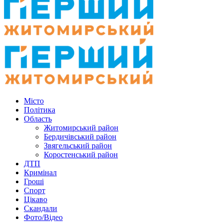
Місто
Політика
Область
Житомирський район
Бердичівський район
Звягельський район
Коростенський район
ДТП
Кримінал
Гроші
Спорт
Цікаво
Скандали
Фото/Відео