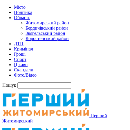
Місто
Політика
Область
Житомирський район
Бердичівський район
Звягельський район
Коростенський район
ДТП
Кримінал
Гроші
Спорт
Цікаво
Скандали
Фото/Відео
Пошук
Перший
Житомирський