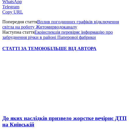
WhatsApp
Telegram
Copy URL
Попередня стаття
Вплив погодинних графіків відключення
світла на роботу Житомирводоканалу
Наступна стаття
Екоінспекція перевіряє інформацію про
забруднення річки в районі Паперової фабрики
СТАТТІ ЗА ТЕМОЮ
БІЛЬШЕ ВІД АВТОРА
До яких наслідків призвело жорстке вечірнє ДТП
на Київській