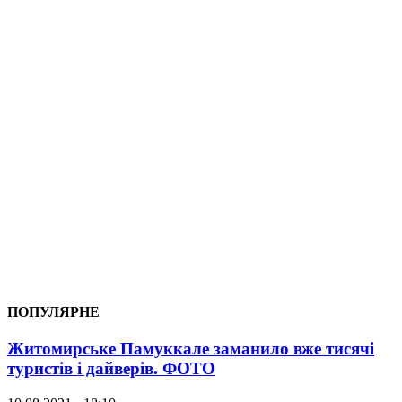
ПОПУЛЯРНЕ
Житомирське Памуккале заманило вже тисячі
туристів і дайверів. ФОТО