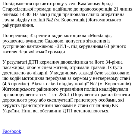
Повідомлення про автотрощу у селі Кам’яному Броді
Старосілецької громади надійшло до правоохоронців 21 липня
близько 14:30. На місці події працювала слідчо-оперативна
група відділу поліції №2 (м. Коростишів) Житомирського
райуправління.
Попередньо, 35-річний водій мотоцикла «Musstang»,
рухаючись вулицею Садовою, допустив зіткнення із
зустрічною вантажівкою «ЗИЛ», під керуванням 63-річного
жителя Черняхівської громади.
У результаті ДТП керманич двоколісника та його 34-річна
пасажирка, обоє місцеві жителі, отримали травми. Їх було
доставлено до лікарні. У медичному закладі було зафіксовано,
що водій мотоцикла перебував за кермом у нетверезому стані
(4,5 проміле). Відтак слідчі відділу поліції №2 (м. Коростишів)
Житомирського районного управління поліції кваліфікували
правопорушення за ч. 1 ст. 286-1 (Порушення правил безпеки
дорожнього руху або експлуатації транспорту особами, які
керують транспортними засобами в стані сп’яніння) КК
України. Нині всі обставини ДТП встановлюються.
Facebook