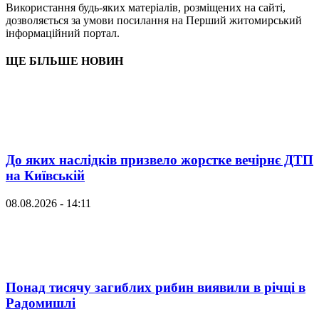
Використання будь-яких матеріалів, розміщених на сайті,
дозволяється за умови посилання на Перший житомирський
інформаційний портал.
ЩЕ БІЛЬШЕ НОВИН
До яких наслідків призвело жорстке вечірнє ДТП
на Київській
08.08.2026 - 14:11
Понад тисячу загиблих рибин виявили в річці в
Радомишлі