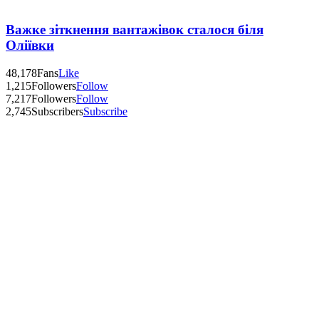
Важке зіткнення вантажівок сталося біля
Оліївки
48,178
Fans
Like
1,215
Followers
Follow
7,217
Followers
Follow
2,745
Subscribers
Subscribe