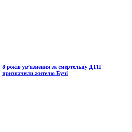
8 років ув’язнення за смертельну ДТП
призначили жителю Бучі