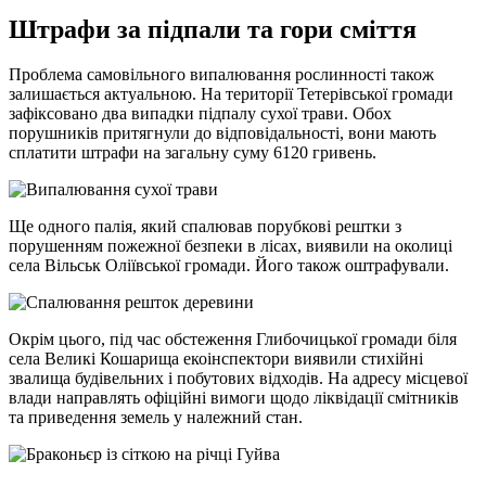
Штрафи за підпали та гори сміття
Проблема самовільного випалювання рослинності також
залишається актуальною. На території Тетерівської громади
зафіксовано два випадки підпалу сухої трави. Обох
порушників притягнули до відповідальності, вони мають
сплатити штрафи на загальну суму 6120 гривень.
Ще одного палія, який спалював порубкові рештки з
порушенням пожежної безпеки в лісах, виявили на околиці
села Вільськ Оліївської громади. Його також оштрафували.
Окрім цього, під час обстеження Глибочицької громади біля
села Великі Кошарища екоінспектори виявили стихійні
звалища будівельних і побутових відходів. На адресу місцевої
влади направлять офіційні вимоги щодо ліквідації смітників
та приведення земель у належний стан.