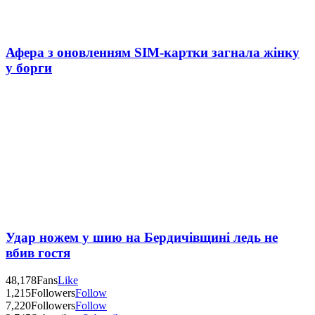
Афера з оновленням SIM-картки загнала жінку
у борги
Удар ножем у шию на Бердичівщині ледь не
вбив гостя
48,178
Fans
Like
1,215
Followers
Follow
7,220
Followers
Follow