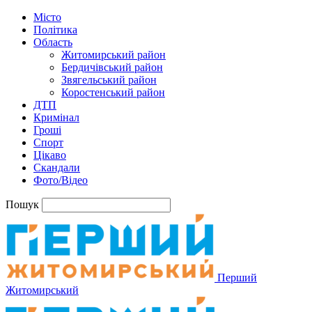
Місто
Політика
Область
Житомирський район
Бердичівський район
Звягельський район
Коростенський район
ДТП
Кримінал
Гроші
Спорт
Цікаво
Скандали
Фото/Відео
Пошук
Перший
Житомирський