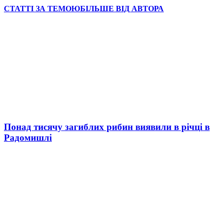
СТАТТІ ЗА ТЕМОЮ
БІЛЬШЕ ВІД АВТОРА
Понад тисячу загиблих рибин виявили в річці в
Радомишлі