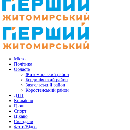
Місто
Політика
Область
Житомирський район
Бердичівський район
Звягельський район
Коростенський район
ДТП
Кримінал
Гроші
Спорт
Цікаво
Скандали
Фото/Відео