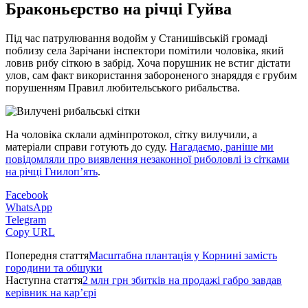
Браконьєрство на річці Гуйва
Під час патрулювання водойм у Станишівській громаді
поблизу села Зарічани інспектори помітили чоловіка, який
ловив рибу сіткою в забрід. Хоча порушник не встиг дістати
улов, сам факт використання забороненого знаряддя є грубим
порушенням Правил любительського рибальства.
На чоловіка склали адмінпротокол, сітку вилучили, а
матеріали справи готують до суду.
Нагадаємо, раніше ми
повідомляли про виявлення незаконної риболовлі із сітками
на річці Гнилоп’ять
.
Facebook
WhatsApp
Telegram
Copy URL
Попередня стаття
Масштабна плантація у Корнині замість
городини та обшуки
Наступна стаття
2 млн грн збитків на продажі габро завдав
керівник на кар’єрі