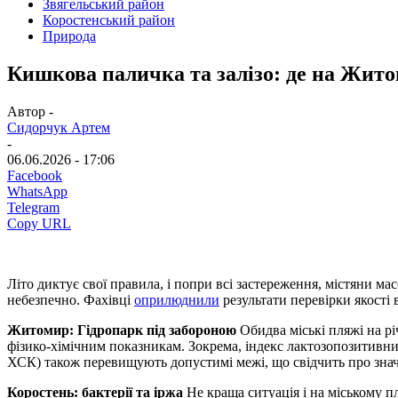
Звягельський район
Коростенський район
Природа
Кишкова паличка та залізо: де на Жито
Автор -
Сидорчук Артем
-
06.06.2026 - 17:06
Facebook
WhatsApp
Telegram
Copy URL
Літо диктує свої правила, і попри всі застереження, містяни м
небезпечно. Фахівці
оприлюднили
результати перевірки якості
Житомир: Гідропарк під забороною
Обидва міські пляжі на рі
фізико-хімічним показникам. Зокрема, індекс лактозопозитивни
ХСК) також перевищують допустимі межі, що свідчить про знач
Коростень: бактерії та іржа
Не краща ситуація і на міському п