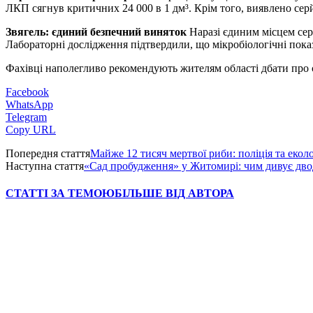
ЛКП сягнув критичних 24 000 в 1 дм³. Крім того, виявлено серйо
Звягель: єдиний безпечний виняток
Наразі єдиним місцем сере
Лабораторні дослідження підтвердили, що мікробіологічні пока
Фахівці наполегливо рекомендують жителям області дбати про с
Facebook
WhatsApp
Telegram
Copy URL
Попередня стаття
Майже 12 тисяч мертвої риби: поліція та ек
Наступна стаття
«Сад пробудження» у Житомирі: чим дивує дво
СТАТТІ ЗА ТЕМОЮ
БІЛЬШЕ ВІД АВТОРА