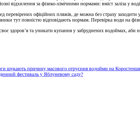
зні відхилення за фізико-хімічними нормами: вміст заліза у воді
д перевірених офіційних пляжів, де можна без страху заходити у
зники тут повністю відповідають нормам. Перевірка води на фізи
воє здоров’я та уникати купання у забруднених водоймах, аби не
ологи шукають причину масового отруєння водойми на Коростенщ
денний фестиваль у Яблуневому саду?