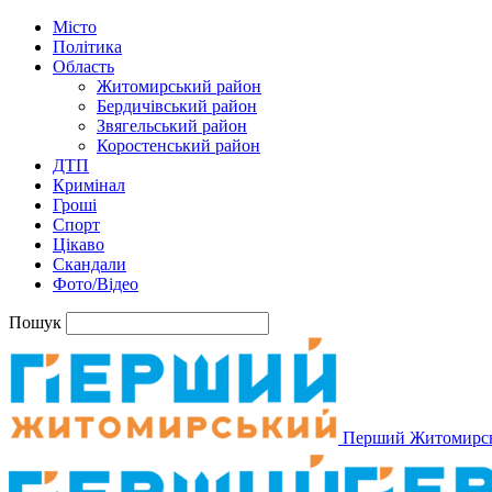
Місто
Політика
Область
Житомирський район
Бердичівський район
Звягельський район
Коростенський район
ДТП
Кримінал
Гроші
Спорт
Цікаво
Скандали
Фото/Відео
Пошук
Перший Житомирс