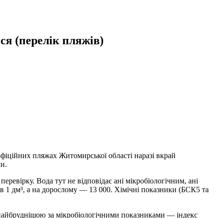
я (перелік пляжів)
 офіційних пляжах Житомирської області наразі вкрай
и.
ревірку. Вода тут не відповідає ані мікробіологічним, ані
 1 дм³, а на дорослому — 13 000. Хімічні показники (БСК5 та
я найбруднішою за мікробіологічними показниками — індекс