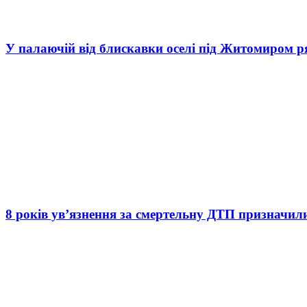
У палаючій від блискавки оселі під Житомиром р
8 років ув’язнення за смертельну ДТП призначил