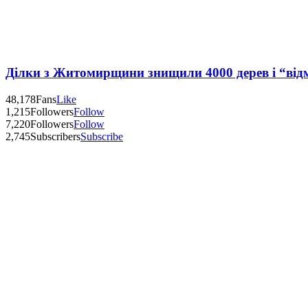
Ділки з Житомирщини знищили 4000 дерев і “від
48,178
Fans
Like
1,215
Followers
Follow
7,220
Followers
Follow
2,745
Subscribers
Subscribe