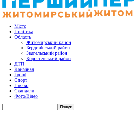
Місто
Політика
Область
Житомирський район
Бердичівський район
Звягельський район
Коростенський район
ДТП
Кримінал
Гроші
Спорт
Цікаво
Скандали
Фото/Відео