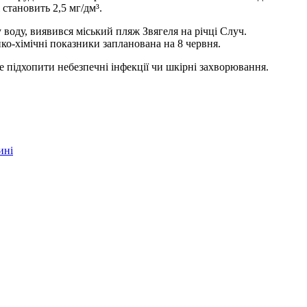
 становить 2,5 мг/дм³.
 воду, виявився міський пляж Звягеля на річці Случ.
ко-хімічні показники запланована на 8 червня.
 підхопити небезпечні інфекції чи шкірні захворювання.
ині