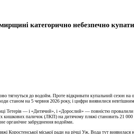
мирщині категорично небезпечно купатис
асово тягнуться до водойм. Проте відкривати купальний сезон на
 води станом на 5 червня 2026 року, і цифри виявилися невтішним
чці Тетерів — і «Дитячий», і «Дорослий» — повністю провалили пе
х кишкових паличок (ЛКП) на дитячому пляжі становить 21 000 в
не органічне забруднення водойми.
ляжі Коростенської міської ради на річці Уж. Вода тут виявилас