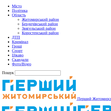
Місто
Політика
Область
Житомирський район
Бердичівський район
Звягельський район
Коростенський район
ДТП
Кримінал
Гроші
Спорт
Цікаво
Скандали
Фото/Відео
Пошук
Перший Житомирс