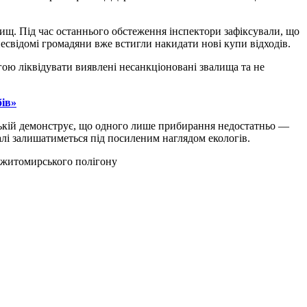
лищ. Під час останнього обстеження інспектори зафіксували, що
несвідомі громадяни вже встигли накидати нові купи відходів.
огою ліквідувати виявлені несанкціоновані звалища та не
бів»
вській демонструє, що одного лише прибирання недостатньо —
алі залишатиметься під посиленим наглядом екологів.