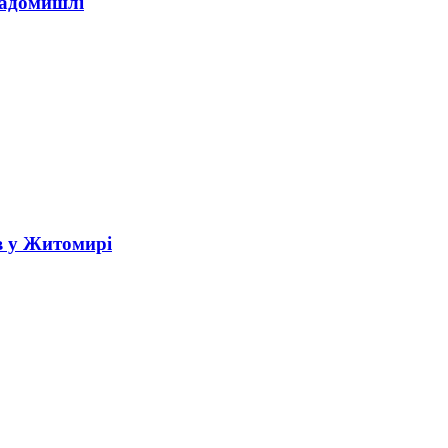
Радомишлі
в у Житомирі