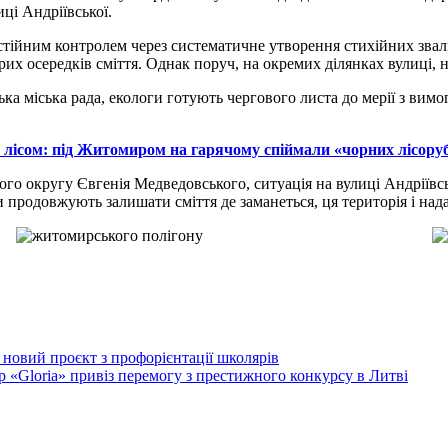
ці Андріївської.
постійним контролем через систематичне утворення стихійних зва
рих осередків сміття. Однак поруч, на окремих ділянках вулиці, 
ька міська рада, екологи готують чергового листа до мерії з вим
 лісом: під Житомиром на гарячому спіймали «чорних лісору
кого округу Євгенія Медведовського, ситуація на вулиці Андрії
и продовжують залишати сміття де заманеться, ця територія і над
 новий проєкт з профорієнтації школярів
 «Gloria» привіз перемогу з престижного конкурсу в Литві