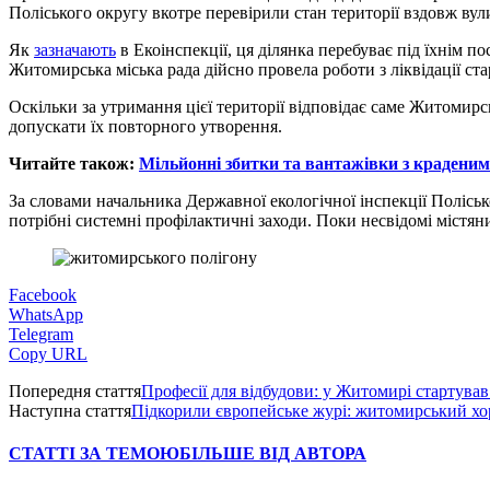
Поліського округу вкотре перевірили стан території вздовж вули
Як
зазначають
в Екоінспекції, ця ділянка перебуває під їхнім 
Житомирська міська рада дійсно провела роботи з ліквідації ста
Оскільки за утримання цієї території відповідає саме Житомирс
допускати їх повторного утворення.
Читайте також:
Мільйонні збитки та вантажівки з краденим
За словами начальника Державної екологічної інспекції Полісь
потрібні системні профілактичні заходи. Поки несвідомі містян
Facebook
WhatsApp
Telegram
Copy URL
Попередня стаття
Професії для відбудови: у Житомирі стартував
Наступна стаття
Підкорили європейське журі: житомирський хор
СТАТТІ ЗА ТЕМОЮ
БІЛЬШЕ ВІД АВТОРА