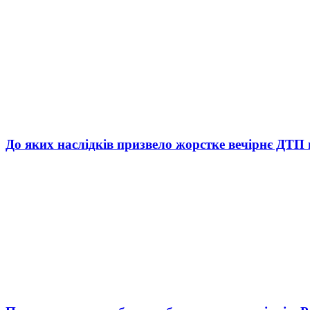
До яких наслідків призвело жорстке вечірнє ДТП 