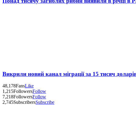
Понад тисячу загиблих рибин виявили в річці в 
Викрили новий канал міграції за 15 тисяч доларі
48,178
Fans
Like
1,215
Followers
Follow
7,218
Followers
Follow
2,745
Subscribers
Subscribe