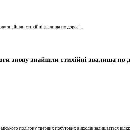
ву знайшли стихійні звалища по дорозі...
оги знову знайшли стихійні звалища по д
міського полігону твердих побутових відходів залишається відкр