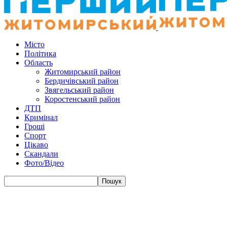
Місто
Політика
Область
Житомирський район
Бердичівський район
Звягельський район
Коростенський район
ДТП
Кримінал
Гроші
Спорт
Цікаво
Скандали
Фото/Відео