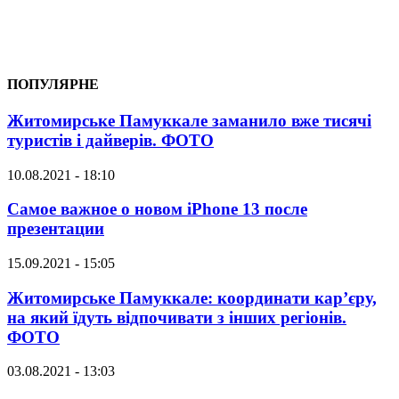
ПОПУЛЯРНЕ
Житомирське Памуккале заманило вже тисячі
туристів і дайверів. ФОТО
10.08.2021 - 18:10
Самое важное о новом iPhone 13 после
презентации
15.09.2021 - 15:05
Житомирське Памуккале: координати кар’єру,
на який їдуть відпочивати з інших регіонів.
ФОТО
03.08.2021 - 13:03