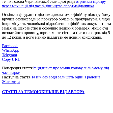
те, як голова Черняхівської селищної ради
отримала підозру
через махінації під час будівництва спортмайданчика
.
Оскільки фігурант є діючим адвокатом, офіційну підозру йому
вручив безпосередньо прокурор обласної прокуратури. Слідчі
інкримінують чоловікові підроблення офіційних документів та
замах на шахрайство в особливо великих розмірах. Якщо суд
визнає його провину, юрист може сісти за ґрати на строк від 5
до 12 років, а його майно підлягатиме повній конфіскації.
Facebook
WhatsApp
Telegram
Copy URL
Попередня стаття
Рецидивіст проломив голову знайомому під
час сварки
Наступна стаття
На ніч без води залишать один з районів
Житомира
СТАТТІ ЗА ТЕМОЮ
БІЛЬШЕ ВІД АВТОРА