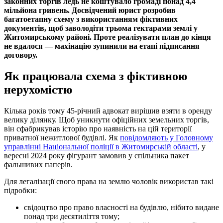
законних торгів ледь не коштувало громаді понад 4,4
мільйона гривень. Досвідчений юрист розробив
багатоетапну схему з використанням фіктивних
документів, щоб заволодіти трьома гектарами землі у
Житомирському районі. Проте реалізувати план до кінця
не вдалося — махінацію зупинили на етапі підписання
договору.
Як працювала схема з фіктивною
нерухомістю
Кілька років тому 45-річний адвокат вирішив взяти в оренду
велику ділянку. Щоб уникнути офіційних земельних торгів,
він сфабрикував історію про наявність на цій території
приватної нежитлової будівлі. Як
повідомляють у Головному
управлінні Національної поліції в Житомирській області
, у
вересні 2024 року фігурант замовив у спільника пакет
фальшивих паперів.
Для легалізації свого права на землю чоловік використав такі
підробки:
свідоцтво про право власності на будівлю, нібито видане
понад три десятиліття тому;