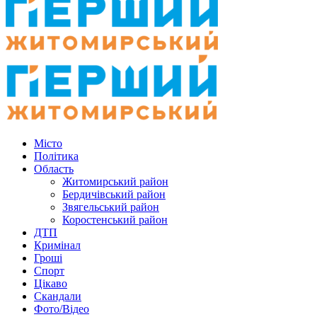
Місто
Політика
Область
Житомирський район
Бердичівський район
Звягельський район
Коростенський район
ДТП
Кримінал
Гроші
Спорт
Цікаво
Скандали
Фото/Відео