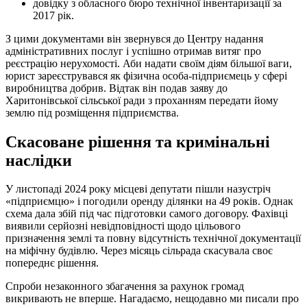
довідку з обласного бюро технічної інвентаризації за
2017 рік.
З цими документами він звернувся до Центру надання
адміністративних послуг і успішно отримав витяг про
реєстрацію нерухомості. Аби надати своїм діям більшої ваги,
юрист зареєструвався як фізична особа-підприємець у сфері
виробництва добрив. Відтак він подав заяву до
Харитонівської сільської ради з проханням передати йому
землю під розміщення підприємства.
Скасоване рішення та кримінальні
наслідки
У листопаді 2024 року місцеві депутати пішли назустріч
«підприємцю» і погодили оренду ділянки на 49 років. Однак
схема дала збій під час підготовки самого договору. Фахівці
виявили серйозні невідповідності щодо цільового
призначення землі та повну відсутність технічної документації
на міфічну будівлю. Через місяць сільрада скасувала своє
попереднє рішення.
Спроби незаконного збагачення за рахунок громад
викривають не вперше. Нагадаємо, нещодавно ми писали про