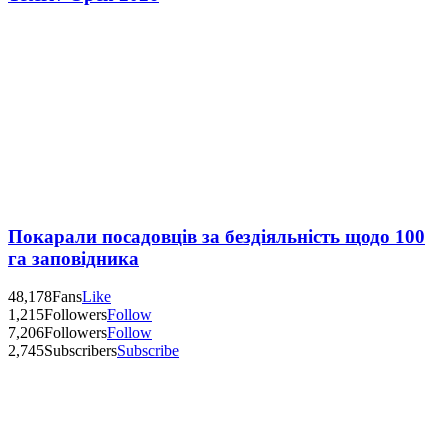
Покарали посадовців за бездіяльність щодо 100
га заповідника
48,178
Fans
Like
1,215
Followers
Follow
7,206
Followers
Follow
2,745
Subscribers
Subscribe