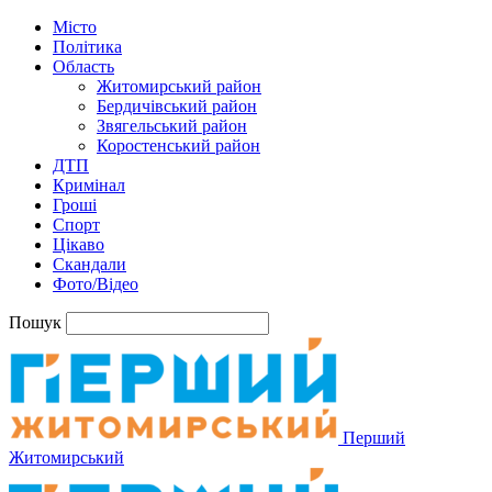
Місто
Політика
Область
Житомирський район
Бердичівський район
Звягельський район
Коростенський район
ДТП
Кримінал
Гроші
Спорт
Цікаво
Скандали
Фото/Відео
Пошук
Перший
Житомирський