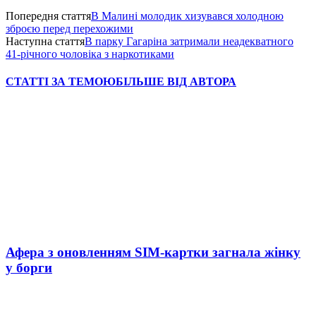
Попередня стаття
В Малині молодик хизувався холодною
зброєю перед перехожими
Наступна стаття
В парку Гагаріна затримали неадекватного
41-річного чоловіка з наркотиками
СТАТТІ ЗА ТЕМОЮ
БІЛЬШЕ ВІД АВТОРА
Афера з оновленням SIM-картки загнала жінку
у борги