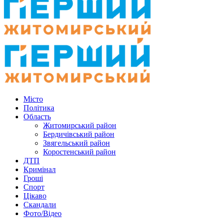
Місто
Політика
Область
Житомирський район
Бердичівський район
Звягельський район
Коростенський район
ДТП
Кримінал
Гроші
Спорт
Цікаво
Скандали
Фото/Відео