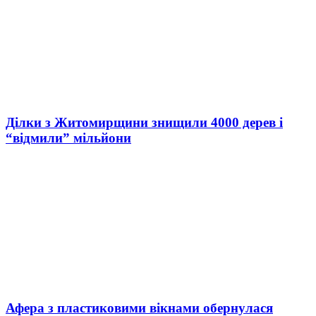
Ділки з Житомирщини знищили 4000 дерев і
“відмили” мільйони
Афера з пластиковими вікнами обернулася