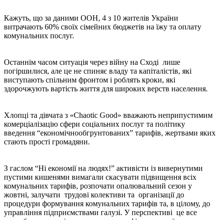
Кажуть, що за даними ООН, 4 з 10 жителів України
витрачають 60% своїх сімейних бюджетів на їжу та оплату
комунальних послуг.
Останнім часом ситуація через війну на Сході лише
погіршилися, але це не спиняє владу та капіталістів, які
виступають спільним фронтом і роблять кроки, які
здорочжують вартість життя для широких верств населення.
Хлопці та дівчата з «Chaotic Good» вважають неприпустимим
комерціалізацію сфери соціальних послуг та політику
введення “економічнообгрунтованих” тарифів, жертвами яких
стають прості громадяни.
З гаслом “Ні економії на людях!” активісти із вивернутими
пустими кишенями вимагали скасувати підвищення всіх
комунальних тарифів, розпочати опалювальний сезон у
жовтні, залучати трудові колективи та організації до
процедури формування комунальних тарифів та, в цілому, до
управління підприємствами галузі. У перспективі це все