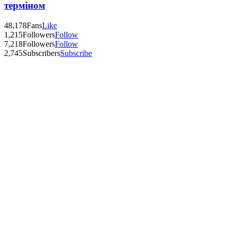
терміном
48,178
Fans
Like
1,215
Followers
Follow
7,218
Followers
Follow
2,745
Subscribers
Subscribe