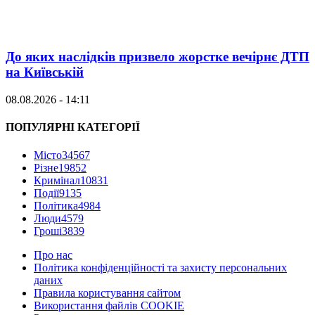
До яких наслідків призвело жорстке вечірнє ДТП
на Київській
08.08.2026 - 14:11
ПОПУЛЯРНІ КАТЕГОРІЇ
Місто
34567
Різне
19852
Кримінал
10831
Події
9135
Політика
4984
Люди
4579
Гроші
3839
Про нас
Політика конфіденційності та захисту персональних
даних
Правила користування сайтом
Використання файлів COOKIE