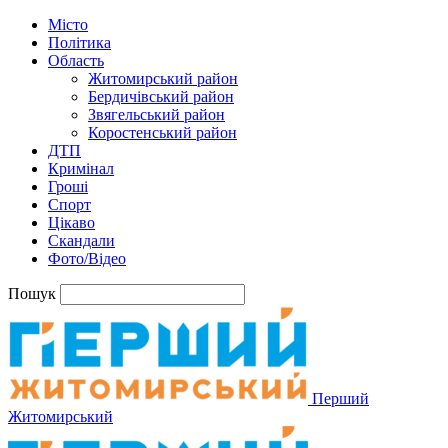
Місто
Політика
Область
Житомирський район
Бердичівський район
Звягельський район
Коростенський район
ДТП
Кримінал
Гроші
Спорт
Цікаво
Скандали
Фото/Відео
Пошук
Перший
Житомирський