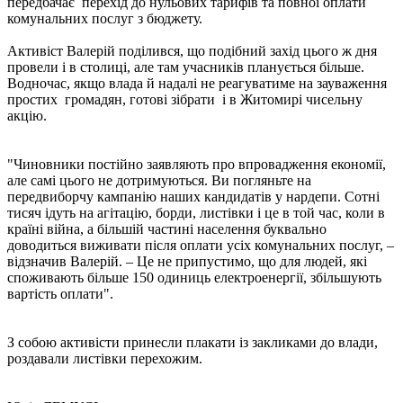
передбачає перехід до нульових тарифів та повної оплати
комунальних послуг з бюджету.
Активіст Валерій поділився, що подібний захід цього ж дня
провели і в столиці, але там учасників планується більше.
Водночас, якщо влада й надалі не реагуватиме на зауваження
простих громадян, готові зібрати і в Житомирі чисельну
акцію.
"Чиновники постійно заявляють про впровадження економії,
але самі цього не дотримуються. Ви погляньте на
передвиборчу кампанію наших кандидатів у нардепи. Сотні
тисяч ідуть на агітацію, борди, листівки і це в той час, коли в
країні війна, а більшій частині населення буквально
доводиться виживати після оплати усіх комунальних послуг, –
відзначив Валерій. – Це не припустимо, що для людей, які
споживають більше 150 одиниць електроенергії, збільшують
вартість оплати".
З собою активісти принесли плакати із закликами до влади,
роздавали листівки перехожим.