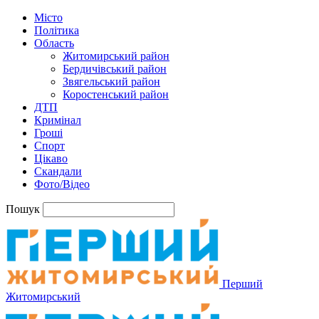
Місто
Політика
Область
Житомирський район
Бердичівський район
Звягельський район
Коростенський район
ДТП
Кримінал
Гроші
Спорт
Цікаво
Скандали
Фото/Відео
Пошук
Перший
Житомирський