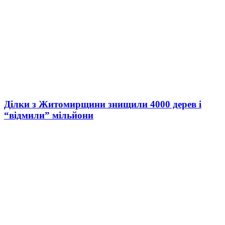
Ділки з Житомирщини знищили 4000 дерев і
“відмили” мільйони