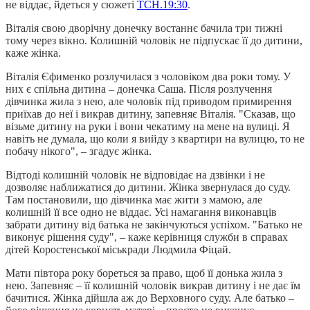
не віддає, йдеться у сюжеті
ТСН.19:30
.
Віталія свою дворічну донечку востаннє бачила три тижні
тому через вікно. Колишній чоловік не підпускає її до дитини,
каже жінка.
Віталія Єфименко розлучилася з чоловіком два роки тому. У
них є спільна дитина – донечка Саша. Після розлучення
дівчинка жила з нею, але чоловік під приводом примирення
приїхав до неї і викрав дитину, запевняє Віталія. "Сказав, що
візьме дитину на руки і вони чекатиму на мене на вулиці. Я
навіть не думала, що коли я вийду з квартири на вулицю, то не
побачу нікого", – згадує жінка.
Відтоді колишній чоловік не відповідає на дзвінки і не
дозволяє наближатися до дитини. Жінка звернулася до суду.
Там постановили, що дівчинка має жити з мамою, але
колишній її все одно не віддає. Усі намагання виконавців
забрати дитину від батька не закінчуються успіхом. "Батько не
виконує рішення суду", – каже керівниця служби в справах
дітей Коростенської міськради Людмила Фіцай.
Мати півтора року бореться за право, щоб її донька жила з
нею. Запевняє – її колишній чоловік викрав дитину і не дає їм
бачитися. Жінка дійшла аж до Верховного суду. Але батько –