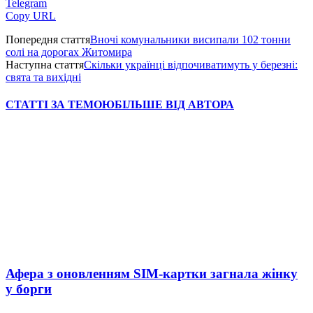
Telegram
Copy URL
Попередня стаття
Вночі комунальники висипали 102 тонни
солі на дорогах Житомира
Наступна стаття
Скільки українці відпочиватимуть у березні:
свята та вихідні
СТАТТІ ЗА ТЕМОЮ
БІЛЬШЕ ВІД АВТОРА
Афера з оновленням SIM-картки загнала жінку
у борги