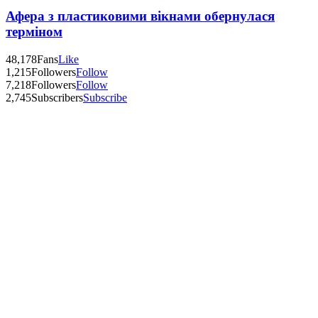
Афера з пластиковими вікнами обернулася
терміном
48,178
Fans
Like
1,215
Followers
Follow
7,218
Followers
Follow
2,745
Subscribers
Subscribe