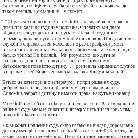
його рішення на користь матері – просто не виконує.
Виконавці, поліція та служба захисту дітей запевняють, що
також безсилі. Докладніше – у сюжеті.
ТСН разом з виконавціями, поліцією та службою в справах
дітей приїхали до будинку чоловіка. Спочатку він двері
відчиняє, але до дитини не пускає. Після півгодинних
перемов, чоловік пускає в дім лише виконавця. Представник
служби в справах дітей каже, що не раз перевіряли умови
проживання дівчинки. Вона всім забезпечена, але певні, що
батько тримає її в ізоляції. "Ми розуміємо, що дитина
ізольована, вона не спілкується зі своїм оточенням,
батькоізолює повністю дитину", – розповіла керівниця служби
в справах дітей Коростенської міськради Людмила Фіцай.
Батько це категорично заперечує і, попри рішення суду,
добровільно передавати дівчинку матері відмовляється.
Силоміць забрати дитину не мають права, кажуть виконавці.
У поліції проти батька відкрили провадження. За невиконання
рішення суду він має сплатити штраф у пять тисяч грн, утім,
поки він нічого не сплатив.
Як виконати рішення суду, якщо батько не віддає добровільно
дитину матері, не знають і в службі захисту дітей. Кажуть, що
закон такого не передбачив. "Не розписаний механізм до кінця