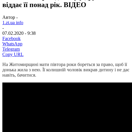
віддає її понад рік. ВІДЕО
Автор -
1.zt.ua info
-
07.02.2020 - 9:38
Facebook
WhatsApp
Telegram
Copy URL
На Житомирщині мати півтора роки бореться за право, щоб її
донька жила з нею. Її колишній чоловік викрав дитину і не дає
навіть, бачитися.