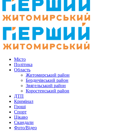
Місто
Політика
Область
Житомирський район
Бердичівський район
Звягельський район
Коростенський район
ДТП
Кримінал
Гроші
Спорт
Цікаво
Скандали
Фото/Відео