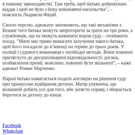
в нашому законодавстві. Там треба, щоб батько добровільно
віддав і щоб не було з боку виконавчої насильства", –
пояснила Людмила Фіцай.
Своєю чергою, адвокати запевняють, що такі механізми є.
Більше того батька можуть запроторити за ґрати на три роки, а
службовців, що не можуть виконати вирок суду – позбавити
посад. "Мати має право вимагати залучення такого батька,
щоб його посадили до в’язниці на термін до трьох років. У
поліції і судового виконавця є необхідні методи. Вони повинні
притягнуто до дисциплінарної відповідальності: догана,
позбавлення премії, можливо, повинні бути звільнені", – каже
адвокат Роман Марченко.
Наразі батько намагається подати апеляцію на рішення суду
про примусове відібрання дитини. Матір упевнена, що
колишній робить усе для того, аби затягти справу, і збирається
боротися за дитину до кінця.
Facebook
WhatsApp