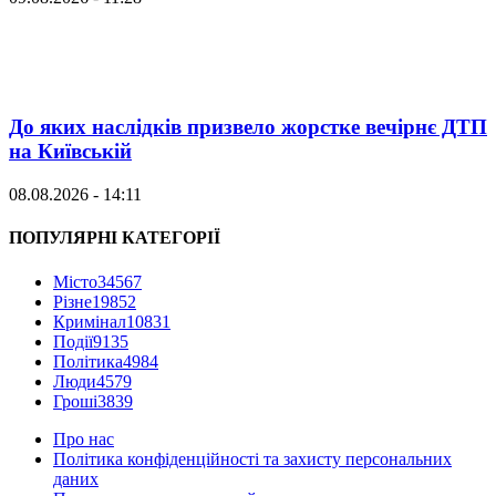
До яких наслідків призвело жорстке вечірнє ДТП
на Київській
08.08.2026 - 14:11
ПОПУЛЯРНІ КАТЕГОРІЇ
Місто
34567
Різне
19852
Кримінал
10831
Події
9135
Політика
4984
Люди
4579
Гроші
3839
Про нас
Політика конфіденційності та захисту персональних
даних