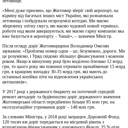
летовище.
«Мені дуже приємно, що Житомир зберіг свій аеропорт, на
відміну від багатьох інших міст України, які розпаювали
летовища і побудували незрозумілі котеджі. Ми маємо
збережену злітну смугу, ми маємо чудовий новий термінал,
роботи над яким завершуються, ми маємо гарну компанію яка
вже базується в аеропорту – Yanair», – зазначив Міністр.
Після огляду доріг Житомирщини Володимир Омелян
зауважив: «Проблема номер один – це, безумовно, дороги. Ми
це розуміємо, і Уряд свідомо збільшує фінансування з кожним
роком. Якщо в минулому році було виділено близько 12 млрд
грн, то цього року ми повинні отримати щонайменше 15 млрд
грн, в кращому випадку 30-35 млрд грн, які мають до
останньої копійки піти на відновлення українських
автошляхів».
У 2017 році з державного бюджету на поточний середній
ремонт автодоріг та будівництво доріг державного значення
Житомирської області передбачено більше 85 млн грн, на
експлуатаційне утримання доріг – 148 млн грн.
За словами Міністра, у 2018 році запрацює Дорожній Фонд.
120 тисяч км доріг передається на місцевий рівень з
відповідним фінансуванням з дорожнього Фонду. 35 % піде