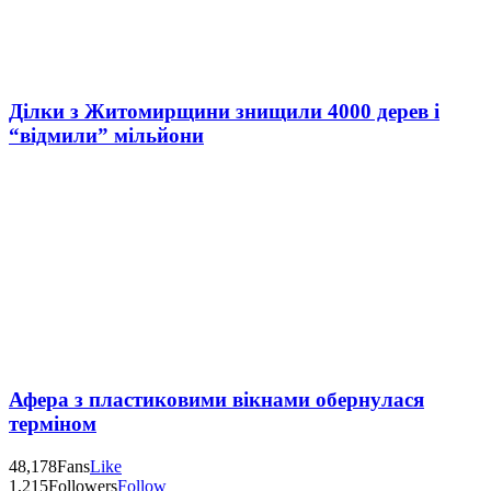
Ділки з Житомирщини знищили 4000 дерев і
“відмили” мільйони
Афера з пластиковими вікнами обернулася
терміном
48,178
Fans
Like
1,215
Followers
Follow