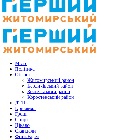
Місто
Політика
Область
Житомирський район
Бердичівський район
Звягельський район
Коростенський район
ДТП
Кримінал
Гроші
Спорт
Цікаво
Скандали
Фото/Відео