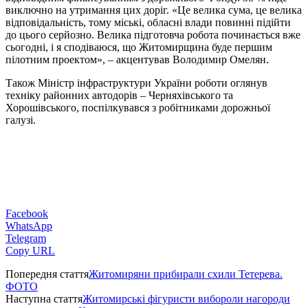
виключно на утримання цих доріг. «Це велика сума, це велика
відповідальність, тому міські, обласні влади повинні підійти
до цього серйозно. Велика підготовча робота починається вже
сьогодні, і я сподіваюся, що Житомирщина буде першим
пілотним проектом», – акцентував Володимир Омелян.
Також Міністр інфраструктури України роботи оглянув
техніку районних автодорів – Черняхівського та
Хорошівського, поспілкувався з робітниками дорожньої
галузі.
Facebook
WhatsApp
Telegram
Copy URL
Попередня стаття
Житомиряни прибирали схили Тетерева.
ФОТО
Наступна стаття
Житомирські фігуристи вибороли нагороди