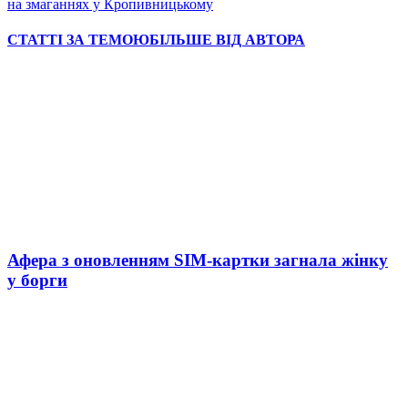
на змаганнях у Кропивницькому
СТАТТІ ЗА ТЕМОЮ
БІЛЬШЕ ВІД АВТОРА
Афера з оновленням SIM-картки загнала жінку
у борги