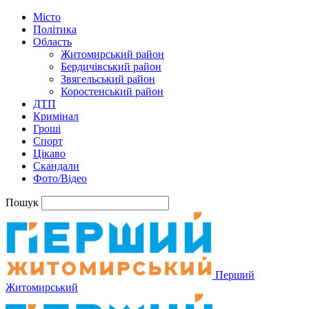
Місто
Політика
Область
Житомирський район
Бердичівський район
Звягельський район
Коростенський район
ДТП
Кримінал
Гроші
Спорт
Цікаво
Скандали
Фото/Відео
Пошук
Перший
Житомирський