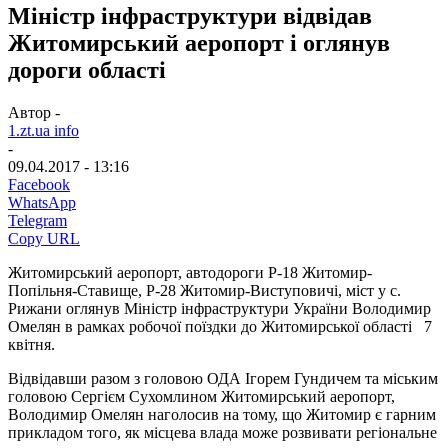
Міністр інфраструктури відвідав
Житомирський аеропорт і оглянув
дороги області
Автор -
1.zt.ua info
-
09.04.2017 - 13:16
Facebook
WhatsApp
Telegram
Copy URL
Житомирський аеропорт, автодороги Р-18 Житомир-
Попільня-Ставище, Р-28 Житомир-Виступовичі, міст у с.
Рижани оглянув Міністр інфраструктури України Володимир
Омелян в рамках робочої поїздки до Житомирської області 7
квітня.
Відвідавши разом з головою ОДА Ігорем Гундичем та міським
головою Сергієм Сухомлином Житомирський аеропорт,
Володимир Омелян наголосив на тому, що Житомир є гарним
прикладом того, як місцева влада може розвивати регіональне