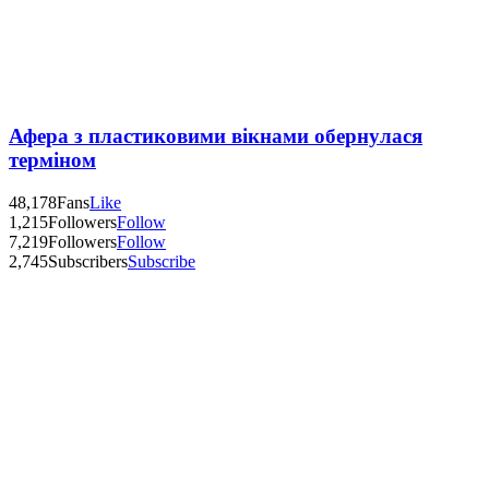
Афера з пластиковими вікнами обернулася
терміном
48,178
Fans
Like
1,215
Followers
Follow
7,219
Followers
Follow
2,745
Subscribers
Subscribe