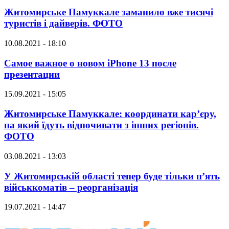
Житомирське Памуккале заманило вже тисячі
туристів і дайверів. ФОТО
10.08.2021 - 18:10
Самое важное о новом iPhone 13 после
презентации
15.09.2021 - 15:05
Житомирське Памуккале: координати кар’єру,
на який їдуть відпочивати з інших регіонів.
ФОТО
03.08.2021 - 13:03
У Житомирській області тепер буде тільки п’ять
військкоматів – реорганізація
19.07.2021 - 14:47