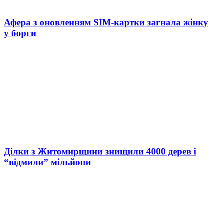
Афера з оновленням SIM-картки загнала жінку
у борги
Ділки з Житомирщини знищили 4000 дерев і
“відмили” мільйони