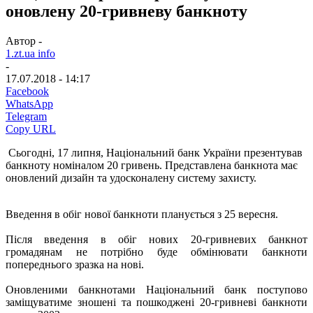
оновлену 20-гривневу банкноту
Автор -
1.zt.ua info
-
17.07.2018 - 14:17
Facebook
WhatsApp
Telegram
Copy URL
Сьогодні, 17 липня, Національний банк України презентував
банкноту номіналом 20 гривень. Представлена банкнота має
оновлений дизайн та удосконалену систему захисту.
Введення в обіг нової банкноти планується з 25 вересня.
Після введення в обіг нових 20-гривневих банкнот
громадянам не потрібно буде обмінювати банкноти
попереднього зразка на нові.
Оновленими банкнотами Національний банк поступово
заміщуватиме зношені та пошкоджені 20-гривневі банкноти