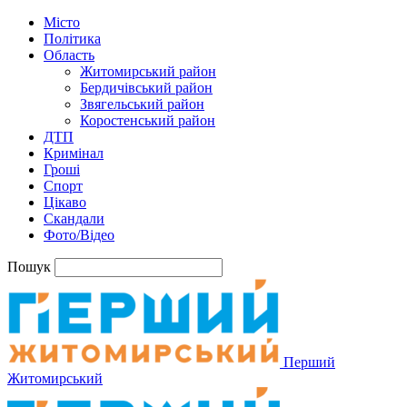
Місто
Політика
Область
Житомирський район
Бердичівський район
Звягельський район
Коростенський район
ДТП
Кримінал
Гроші
Спорт
Цікаво
Скандали
Фото/Відео
Пошук
Перший
Житомирський