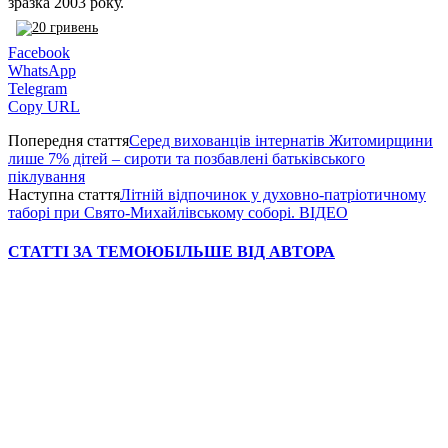
зразка 2003 року.
Facebook
WhatsApp
Telegram
Copy URL
Попередня стаття
Серед вихованців інтернатів Житомирщини
лише 7% дітей – сироти та позбавлені батьківського
піклування
Наступна стаття
Літній відпочинок у духовно-патріотичному
таборі при Свято-Михайлівському соборі. ВІДЕО
СТАТТІ ЗА ТЕМОЮ
БІЛЬШЕ ВІД АВТОРА