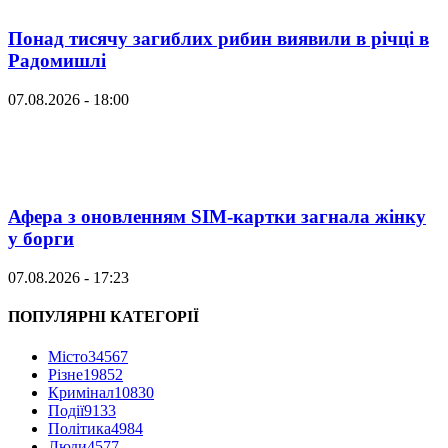
Понад тисячу загиблих рибин виявили в річці в
Радомишлі
07.08.2026 - 18:00
Афера з оновленням SIM-картки загнала жінку
у борги
07.08.2026 - 17:23
ПОПУЛЯРНІ КАТЕГОРІЇ
Місто
34567
Різне
19852
Кримінал
10830
Події
9133
Політика
4984
Люди
4577