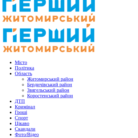
Місто
Політика
Область
Житомирський район
Бердичівський район
Звягельський район
Коростенський район
ДТП
Кримінал
Гроші
Спорт
Цікаво
Скандали
Фото/Відео