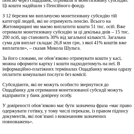
пенсію через Ощадбанк, отримали й монетизовану субсидію.
Ці кошти надійшли з Пенсійного фонду.
З 12 березня ми виплачуємо монетизовану субсидію тій
категорії людей, які не отримують пенсію. Всього на
Житомирщині ми маємо виплатити кошти 51 тис. осіб. Вже
отримали монетизовану субсидію за ці декілька днів – 15 тис.
200 осіб, що становить 30% від загальної кількості. Загальна
сума для виплат складає 26,8 млн грн, з якої 41% коштів вже
виплатили», – сказав Микола Шульга.
За його словами, не обов’язково отримувати кошти у касі,
можна оформити картку і кошти надходитимуть на неї. В
інформаційно-платіжних терміналах Ощадбанку можна одразу
оплатити комунальні послуги без комісії.
Субсидіанти, які не можуть особисто звернутися до
Ощадбанку для отримання монетизованої субсидії можуть
відправити у банк довірену особу.
У довіреності обов’язково має бути зазначена фраза «має право
одержувати готівку, у тому числі перекази, із правом підпису
документів, які пов’язані з виконанням зазначених
повноважень».