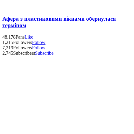
Афера з пластиковими вікнами обернулася
терміном
48,178
Fans
Like
1,215
Followers
Follow
7,219
Followers
Follow
2,745
Subscribers
Subscribe