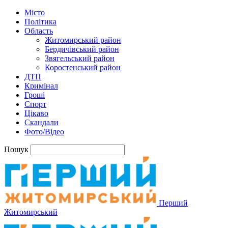
Місто
Політика
Область
Житомирський район
Бердичівський район
Звягельський район
Коростенський район
ДТП
Кримінал
Гроші
Спорт
Цікаво
Скандали
Фото/Відео
Пошук
Перший
Житомирський