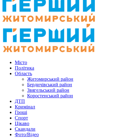
Місто
Політика
Область
Житомирський район
Бердичівський район
Звягельський район
Коростенський район
ДТП
Кримінал
Гроші
Спорт
Цікаво
Скандали
Фото/Відео