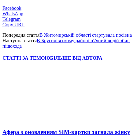
Facebook
WhatsApp
Telegram
Copy URL
Попередня стаття
В Житомирській області стартувала посівна
Наступна стаття
В Брусилівському районі п\’яний водій збив
пішохода
СТАТТІ ЗА ТЕМОЮ
БІЛЬШЕ ВІД АВТОРА
Афера з оновленням SIM-картки загнала жінку