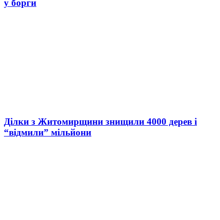
у борги
Ділки з Житомирщини знищили 4000 дерев і
“відмили” мільйони