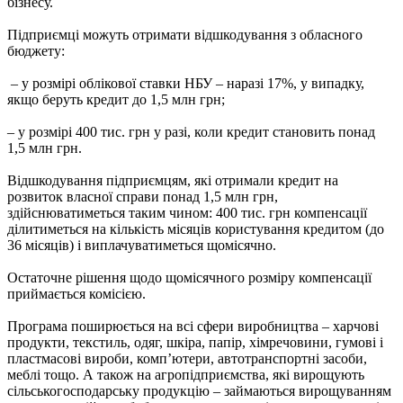
бізнесу.
Підприємці можуть отримати відшкодування з обласного
бюджету:
– у розмірі облікової ставки НБУ – наразі 17%, у випадку,
якщо беруть кредит до 1,5 млн грн;
– у розмірі 400 тис. грн у разі, коли кредит становить понад
1,5 млн грн.
Відшкодування підприємцям, які отримали кредит на
розвиток власної справи понад 1,5 млн грн,
здійснюватиметься таким чином: 400 тис. грн компенсації
ділитиметься на кількість місяців користування кредитом (до
36 місяців) і виплачуватиметься щомісячно.
Остаточне рішення щодо щомісячного розміру компенсації
приймається комісією.
Програма поширюється на всі сфери виробництва – харчові
продукти, текстиль, одяг, шкіра, папір, хімречовини, гумові і
пластмасові вироби, комп’ютери, автотранспортні засоби,
меблі тощо. А також на агропідприємства, які вирощують
сільськогосподарську продукцію – займаються вирощуванням