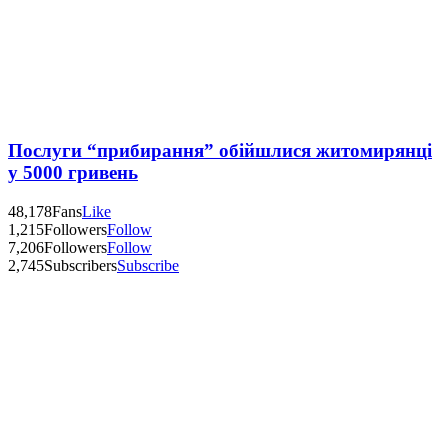
Послуги “прибирання” обійшлися житомирянці
у 5000 гривень
48,178
Fans
Like
1,215
Followers
Follow
7,206
Followers
Follow
2,745
Subscribers
Subscribe