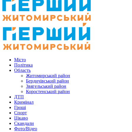
Місто
Політика
Область
Житомирський район
Бердичівський район
Звягельський район
Коростенський район
ДТП
Кримінал
Гроші
Спорт
Цікаво
Скандали
Фото/Відео