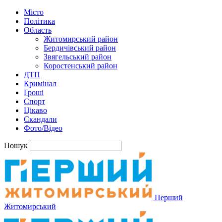
Місто
Політика
Область
Житомирський район
Бердичівський район
Звягельський район
Коростенський район
ДТП
Кримінал
Гроші
Спорт
Цікаво
Скандали
Фото/Відео
Пошук
Перший
Житомирський