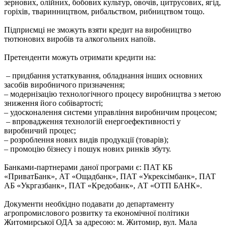
зернових, олійних, бобових культур, овочів, цитрусових, ягід,
горіхів, тваринництвом, рибальством, рибництвом тощо.
Підприємці не зможуть взяти кредит на виробництво
тютюнових виробів та алкогольних напоїв.
Претенденти можуть отримати кредити на:
– придбання устаткування, обладнання інших основних
засобів виробничого призначення;
– модернізацію технологічного процесу виробництва з метою
зниження його собівартості;
– удосконалення системи управління виробничим процесом;
– впровадження технологій енергоефективності у
виробничий процес;
– розроблення нових видів продукції (товарів);
– промоцію бізнесу і пошук нових ринків збуту.
Банками-партнерами даної програми є: ПАТ КБ
«ПриватБанк», АТ «Ощадбанк», ПАТ «Укрексімбанк», ПАТ
АБ «Укргазбанк», ПАТ «Кредобанк», АТ «ОТП БАНК».
Документи необхідно подавати до департаменту
агропромислового розвитку та економічної політики
Житомирської ОДА за адресою: м. Житомир, вул. Мала