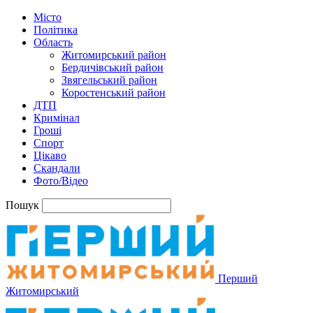
Місто
Політика
Область
Житомирський район
Бердичівський район
Звягельський район
Коростенський район
ДТП
Кримінал
Гроші
Спорт
Цікаво
Скандали
Фото/Відео
Пошук
Перший
Житомирський