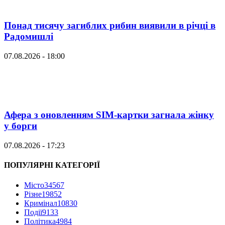
Понад тисячу загиблих рибин виявили в річці в
Радомишлі
07.08.2026 - 18:00
Афера з оновленням SIM-картки загнала жінку
у борги
07.08.2026 - 17:23
ПОПУЛЯРНІ КАТЕГОРІЇ
Місто
34567
Різне
19852
Кримінал
10830
Події
9133
Політика
4984