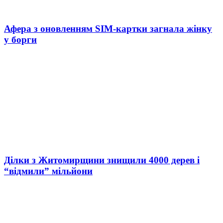
Афера з оновленням SIM-картки загнала жінку
у борги
Ділки з Житомирщини знищили 4000 дерев і
“відмили” мільйони