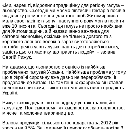
«Ми, нарешті, відродили традиційну для регіону галузь –
льонарство. Сьогодні ми маємо півтисячі гектарів посівів
як ділянку розмноження, для того, щоб Житомирщина
мала своє насіння льону і наступного року могла посіяти
вже 10 тисяч га. Сьогодні ця галузь не просто необхідна
для Житомирщини, а й надзвичайно важлива для
світової економіки, оскільки не тільки з довгого та з
короткого лляного волокна зараз виготовляються
потрібні речі в усіх галузях, навіть для потреб космосу,
замість цього пластику, що травить людей», – заявив
Сергій Рижук.
Нагадаємо, що льонарство є однією із найбільш
проблемних галузей України. Найбільша проблема у тому,
що в Україні сировину вже давно не переробляють. Її
продавали до Китаю. На тамтешніх фабриках він ставав
волокном і нитками, з якого потім шиють одяг і продають
Україні.
Рижук також додав, що він відроджує такі традиційні
галузі для Поліської землі як хмелярство, картоплярство,
м’ясне та молочне тваринництво.
Валова продукція сільського господарства за 2012 рік
зросла на 9,5%. За темпами її приросту область посіла 3