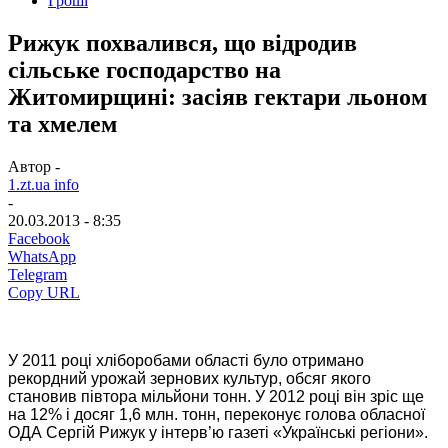
Гроші
Рижук похвалився, що відродив
сільське господарство на
Житомирщині: засіяв гектари льоном
та хмелем
Автор -
1.zt.ua info
-
20.03.2013 - 8:35
Facebook
WhatsApp
Telegram
Copy URL
У 2011 році хліборобами області було отримано
рекордний урожай зернових культур, обсяг якого
становив півтора мільйони тонн. У 2012 році він зріс ще
на 12% і досяг 1,6 млн. тонн, переконує голова обласної
ОДА Сергій Рижук у інтерв’ю газеті «Українські регіони».