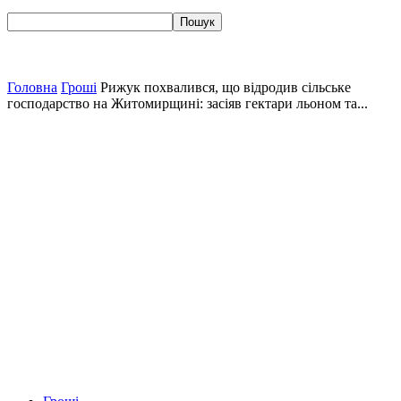
Головна
Гроші
Рижук похвалився, що відродив сільське
господарство на Житомирщині: засіяв гектари льоном та...