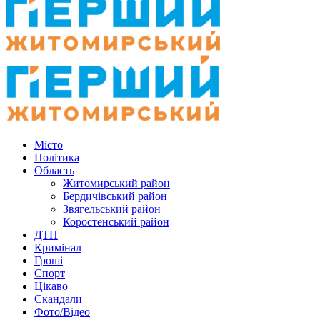
Місто
Політика
Область
Житомирський район
Бердичівський район
Звягельський район
Коростенський район
ДТП
Кримінал
Гроші
Спорт
Цікаво
Скандали
Фото/Відео