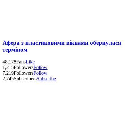
Афера з пластиковими вікнами обернулася
терміном
48,178
Fans
Like
1,215
Followers
Follow
7,219
Followers
Follow
2,745
Subscribers
Subscribe