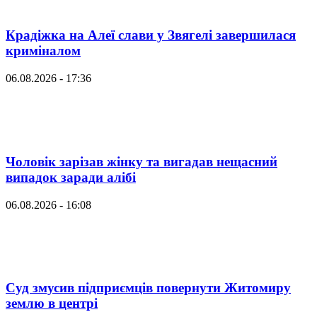
Крадіжка на Алеї слави у Звягелі завершилася
криміналом
06.08.2026 - 17:36
Чоловік зарізав жінку та вигадав нещасний
випадок заради алібі
06.08.2026 - 16:08
Суд змусив підприємців повернути Житомиру
землю в центрі