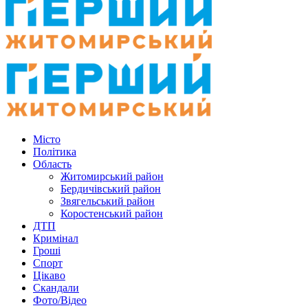
Місто
Політика
Область
Житомирський район
Бердичівський район
Звягельський район
Коростенський район
ДТП
Кримінал
Гроші
Спорт
Цікаво
Скандали
Фото/Відео