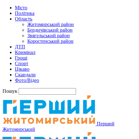
Місто
Політика
Область
Житомирський район
Бердичівський район
Звягельський район
Коростенський район
ДТП
Кримінал
Гроші
Спорт
Цікаво
Скандали
Фото/Відео
Пошук
Перший
Житомирський