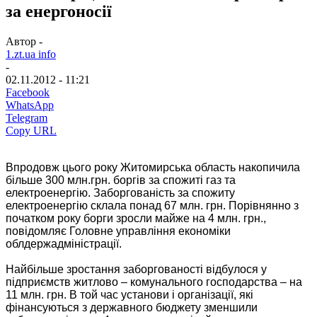
за енергоносії
Автор -
1.zt.ua info
-
02.11.2012 - 11:21
Facebook
WhatsApp
Telegram
Copy URL
Впродовж цього року Житомирська область накопичила
більше 300 млн.грн. боргів за спожиті газ та
електроенергію. Заборгованість за спожиту
електроенергію склала понад 67 млн. грн. Порівнянно з
початком року борги зросли майже на 4 млн. грн.
,
повідомляє Головне управління економіки
облдержадміністрації.
Найбільше зростання заборгованості відбулося у
підприємств житлово – комунального господарства – на
11 млн. грн. В той час установи і організації, які
фінансуються з державного бюджету зменшили