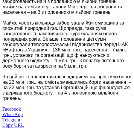
заборгованість на 4 з половиною мільйони гривень,
майже на стільки ж установи Міністерства оборони та
населення – на 3 з половино
ю мільйони гривень.
Майже чверть мільярда заборгувала Житомирщина за
спожитий природний газ. Щоправда, така сума
заборгованості накопичилась з урахуванням боргів
попередніх років. Більше половвини цієї суми
заборгували теплопостачальні підприємства перед НАК
«Нафтогаз України» – 136 млн. грн., населення – 7 млн.
грн., установи та організації, що фінансуються з
державного бюджету – 4 млн. грн. З початку поточного
року борги за газ зросли на 9 млн. грн.
За цей рік теплопостачальні підприємства зростили борги
на 22 млн. грн., натомість зменшились борги населення –
на 22 млн. грн. та установ і організацій, що фінансуються
з державного бюджету – на 4 з половиною мільйони
гривень.
Facebook
WhatsApp
Telegram
Copy URL