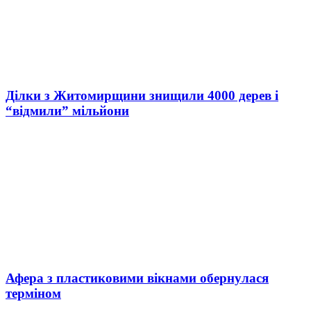
Ділки з Житомирщини знищили 4000 дерев і
“відмили” мільйони
Афера з пластиковими вікнами обернулася
терміном