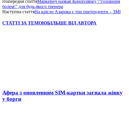
Попередня стаття
Маркевич назвав Коноплянку \”головним
болем\” для будь-якого тренера
Наступна стаття
На крісло Азарова є три претенденти – ЗМІ
СТАТТІ ЗА ТЕМОЮ
БІЛЬШЕ ВІД АВТОРА
Афера з оновленням SIM-картки загнала жінку
у борги