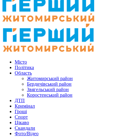
Місто
Політика
Область
Житомирський район
Бердичівський район
Звягельський район
Коростенський район
ДТП
Кримінал
Гроші
Спорт
Цікаво
Скандали
Фото/Відео