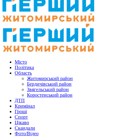
Місто
Політика
Область
Житомирський район
Бердичівський район
Звягельський район
Коростенський район
ДТП
Кримінал
Гроші
Спорт
Цікаво
Скандали
Фото/Відео