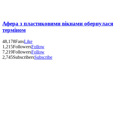
Афера з пластиковими вікнами обернулася
терміном
48,178
Fans
Like
1,215
Followers
Follow
7,219
Followers
Follow
2,745
Subscribers
Subscribe