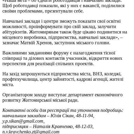
«Наша мета – об’єднати роботодавців і навчальні заклади.
Щоб роботодавці показали, які у них є вакансії, поділилися
своїми проблемами, презентували себе.
Навчальні заклади і центри зможуть показати свої освітні
можливості, проінформувати про свій заклад, залучити
абітурієнтів. Житомирянам також буде цікаво подивитися на
місцевого виробника, підприємства, навчальні заклади», –
зазначає Матвій Хренов, заступник міського голови.
Важливими завданнями форуму є налагодження тісної
співпраці та ділових контактів учасників, відкриття нових
перспектив для реалізації спільних проектів.
На захід запрошуються підприємства міста, ВНЗ, коледжі,
профтехучилища, центр зайнятості, кадрові агенції, жителі
міста.
Організатором заходу виступає департамент економічного
розвитку Житомирської міської ради.
Контактні особи для реєстрації та уточнення подробиць:
навчальним закладам – Юлія Сікан, 48-11-94,
y.p.sikan@gmail.com,
підприємцям – Наталія Кравченко, 48-12-03,
n.v.kravchenko.zt@gmail.com