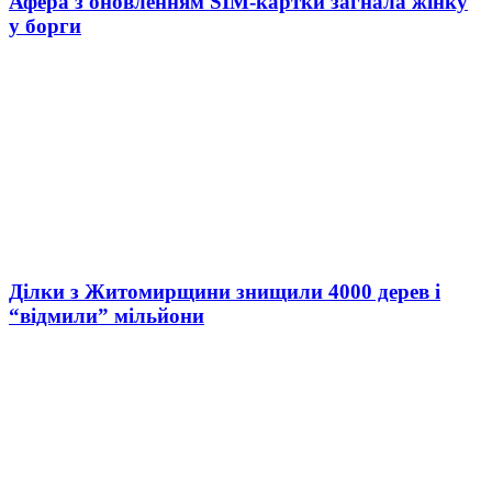
Афера з оновленням SIM-картки загнала жінку
у борги
Ділки з Житомирщини знищили 4000 дерев і
“відмили” мільйони