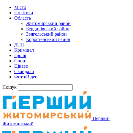
Місто
Політика
Область
Житомирський район
Бердичівський район
Звягельський район
Коростенський район
ДТП
Кримінал
Гроші
Спорт
Цікаво
Скандали
Фото/Відео
Пошук
Перший
Житомирський