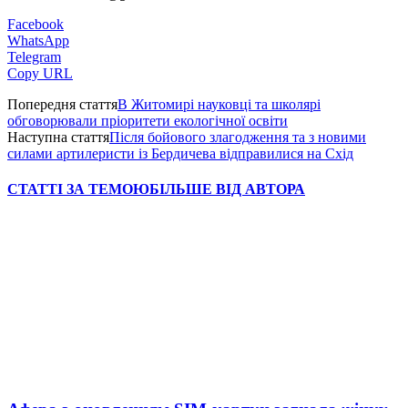
Facebook
WhatsApp
Telegram
Copy URL
Попередня стаття
В Житомирі науковці та школярі
обговорювали пріоритети екологічної освіти
Наступна стаття
Після бойового злагодження та з новими
силами артилеристи із Бердичева відправилися на Схід
СТАТТІ ЗА ТЕМОЮ
БІЛЬШЕ ВІД АВТОРА