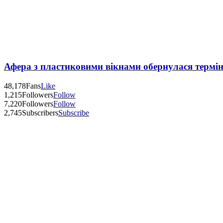
Афера з пластиковими вікнами обернулася термі
48,178
Fans
Like
1,215
Followers
Follow
7,220
Followers
Follow
2,745
Subscribers
Subscribe