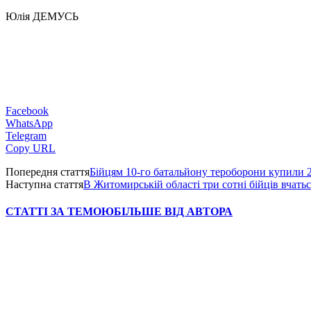
Юлія ДЕМУСЬ
Facebook
WhatsApp
Telegram
Copy URL
Попередня стаття
Бійцям 10-го батальйону тероборони купили 
Наступна стаття
В Житомирській області три сотні бійців вчатьс
СТАТТІ ЗА ТЕМОЮ
БІЛЬШЕ ВІД АВТОРА