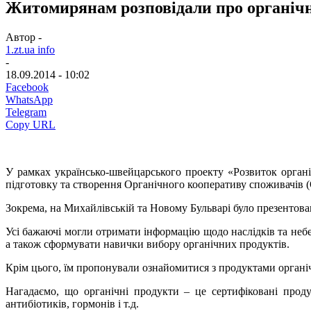
Житомирянам розповідали про органічн
Автор -
1.zt.ua info
-
18.09.2014 - 10:02
Facebook
WhatsApp
Telegram
Copy URL
У рамках українсько-швейцарського проекту «Розвиток орган
підготовку та створення Органічного кооперативу споживачів (
Зокрема, на Михайлівській та Новому Бульварі було презентова
Усі бажаючі могли
отримати інформацію щодо наслідків та небе
а також сформувати навички вибору органічних продуктів.
Крім цього, їм пропонували ознайомитися з продуктами органі
Нагадаємо, що органічні продукти – це сертифіковані проду
антибіотиків, гормонів і т.д.