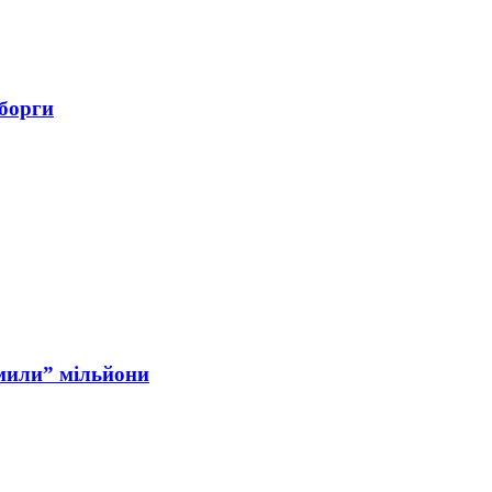
 борги
мили” мільйони