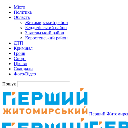
Місто
Політика
Область
Житомирський район
Бердичівський район
Звягельський район
Коростенський район
ДТП
Кримінал
Гроші
Спорт
Цікаво
Скандали
Фото/Відео
Пошук
Перший Житомирс