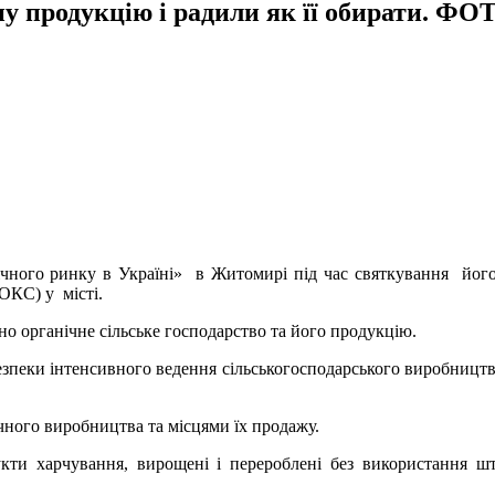
у продукцію і радили як її обирати. ФО
ічного ринку в Україні» в Житомирі під час святкування його 
ОКС) у місті.
но органічне сільське господарство та його продукцію.
зпеки інтенсивного ведення сільськогосподарського виробництва
чного виробництва та місцями їх продажу.
кти харчування, вирощені і перероблені без використання шт