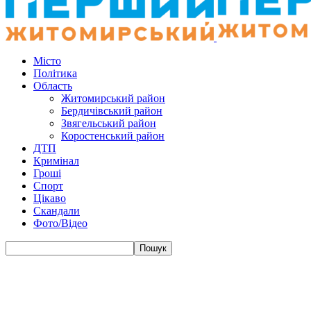
Місто
Політика
Область
Житомирський район
Бердичівський район
Звягельський район
Коростенський район
ДТП
Кримінал
Гроші
Спорт
Цікаво
Скандали
Фото/Відео