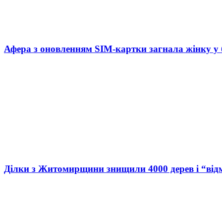
Афера з оновленням SIM-картки загнала жінку у
Ділки з Житомирщини знищили 4000 дерев і “від