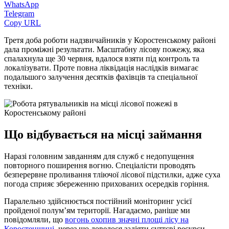
WhatsApp
Telegram
Copy URL
Третя доба роботи надзвичайників у Коростенському районі
дала проміжні результати. Масштабну лісову пожежу, яка
спалахнула ще 30 червня, вдалося взяти під контроль та
локалізувати. Проте повна ліквідація наслідків вимагає
подальшого залучення десятків фахівців та спеціальної
техніки.
Що відбувається на місці займання
Наразі головним завданням для служб є недопущення
повторного поширення вогню. Спеціалісти проводять
безперервне проливання тліючої лісової підстилки, адже суха
погода сприяє збереженню прихованих осередків горіння.
Паралельно здійснюється постійний моніторинг усієї
пройденої полум’ям території. Нагадаємо, раніше ми
повідомляли, що
вогонь охопив значні площі лісу на
Коростенщині
, через що довелося задіяти суттєві ресурси.