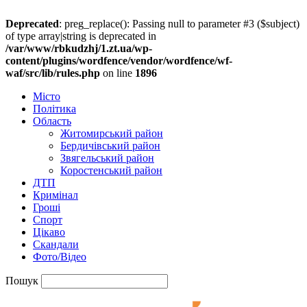
Deprecated
: preg_replace(): Passing null to parameter #3 ($subject)
of type array|string is deprecated in
/var/www/rbkudzhj/1.zt.ua/wp-
content/plugins/wordfence/vendor/wordfence/wf-
waf/src/lib/rules.php
on line
1896
Місто
Політика
Область
Житомирський район
Бердичівський район
Звягельський район
Коростенський район
ДТП
Кримінал
Гроші
Спорт
Цікаво
Скандали
Фото/Відео
Пошук