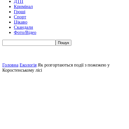
ДТП
Кримінал
Гроші
Спорт
Цікаво
Скандали
Фото/Відео
Головна
Екологія
Як розгортаються події з пожежею у
Коростенському лісі