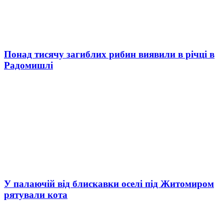
Понад тисячу загиблих рибин виявили в річці в
Радомишлі
У палаючій від блискавки оселі під Житомиром
рятували кота