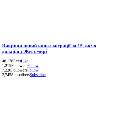
Викрили новий канал міграції за 15 тисяч
доларів у Житомирі
48,178
Fans
Like
1,215
Followers
Follow
7,220
Followers
Follow
2,745
Subscribers
Subscribe