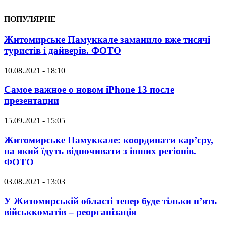
ПОПУЛЯРНЕ
Житомирське Памуккале заманило вже тисячі
туристів і дайверів. ФОТО
10.08.2021 - 18:10
Самое важное о новом iPhone 13 после
презентации
15.09.2021 - 15:05
Житомирське Памуккале: координати кар’єру,
на який їдуть відпочивати з інших регіонів.
ФОТО
03.08.2021 - 13:03
У Житомирській області тепер буде тільки п’ять
військкоматів – реорганізація