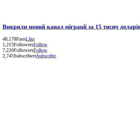
Викрили новий канал міграції за 15 тисяч доларі
48,178
Fans
Like
1,215
Followers
Follow
7,220
Followers
Follow
2,745
Subscribers
Subscribe