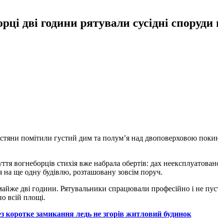
ці дві години рятували сусідні споруди
істяни помітили густий дим та полум’я над двоповерховою покин
тя вогнеборців стихія вже набрала обертів: дах неексплуатова
я на ще одну будівлю, розташовану зовсім поруч.
йже дві години. Рятувальники спрацювали професійно і не пуст
о всій площі.
ез коротке замикання ледь не згорів житловий будинок