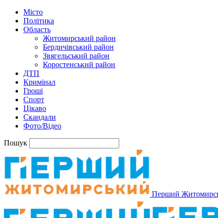
Місто
Політика
Область
Житомирський район
Бердичівський район
Звягельський район
Коростенський район
ДТП
Кримінал
Гроші
Спорт
Цікаво
Скандали
Фото/Відео
Пошук
Перший Житомирс