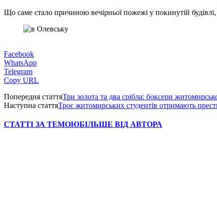
Що саме стало причиною вечірньої пожежі у покинутій будівлі, 
Facebook
WhatsApp
Telegram
Copy URL
Попередня стаття
Три золота та два срібла: боксери житомирсь
Наступна стаття
Троє житомирських студентів отримають прест
СТАТТІ ЗА ТЕМОЮ
БІЛЬШЕ ВІД АВТОРА