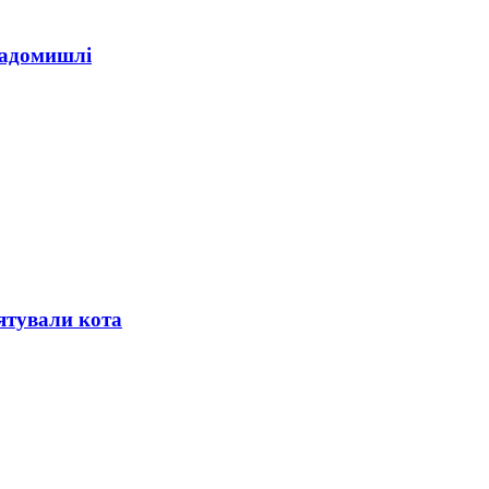
Радомишлі
ятували кота