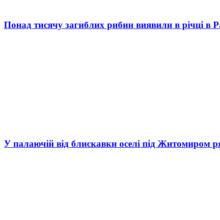
Понад тисячу загиблих рибин виявили в річці в 
У палаючій від блискавки оселі під Житомиром р