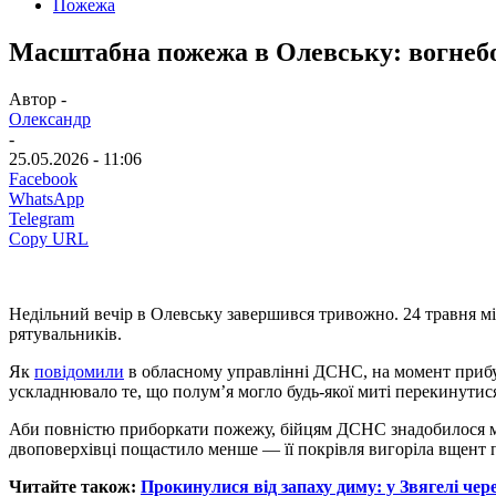
Пожежа
Масштабна пожежа в Олевську: вогнебор
Автор -
Олександр
-
25.05.2026 - 11:06
Facebook
WhatsApp
Telegram
Copy URL
Недільний вечір в Олевську завершився тривожно. 24 травня м
рятувальників.
Як
повідомили
в обласному управлінні ДСНС, на момент прибут
ускладнювало те, що полум’я могло будь-якої миті перекинутис
Аби повністю приборкати пожежу, бійцям ДСНС знадобилося ма
двоповерхівці пощастило менше — її покрівля вигоріла вщент п
Читайте також:
Прокинулися від запаху диму: у Звягелі чер