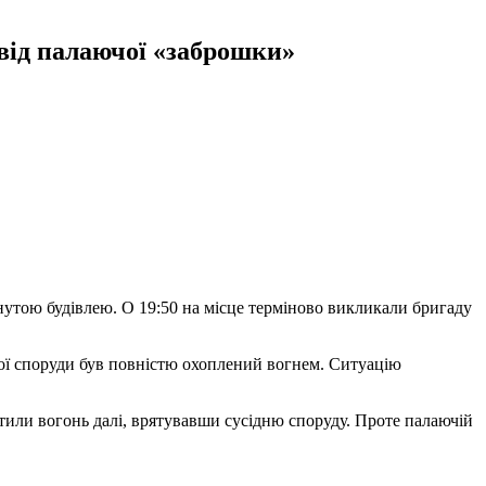
 від палаючої «заброшки»
утою будівлею. О 19:50 на місце терміново викликали бригаду
ної споруди був повністю охоплений вогнем. Ситуацію
или вогонь далі, врятувавши сусідню споруду. Проте палаючій