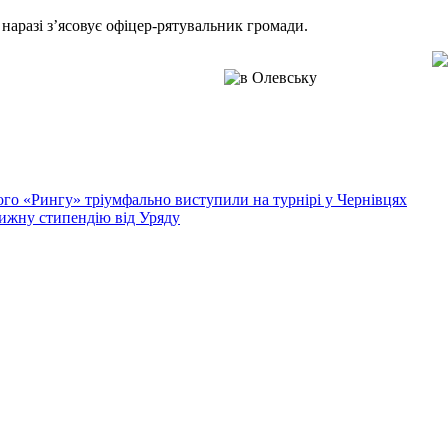
наразі з’ясовує офіцер-рятувальник громади.
кого «Рингу» тріумфально виступили на турнірі у Чернівцях
ижну стипендію від Уряду