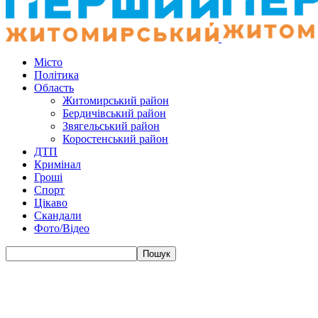
Місто
Політика
Область
Житомирський район
Бердичівський район
Звягельський район
Коростенський район
ДТП
Кримінал
Гроші
Спорт
Цікаво
Скандали
Фото/Відео