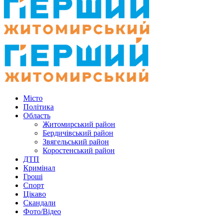
Місто
Політика
Область
Житомирський район
Бердичівський район
Звягельський район
Коростенський район
ДТП
Кримінал
Гроші
Спорт
Цікаво
Скандали
Фото/Відео