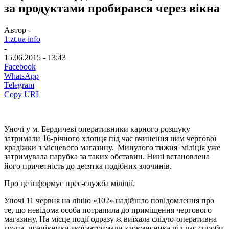
за продуктами пробирався через вікна
Автор -
1.zt.ua info
-
15.06.2015 - 13:43
Facebook
WhatsApp
Telegram
Copy URL
Уночі у м. Бердичеві оперативники карного розшуку
затримали 16-річного хлопця під час вчинення ним чергової
крадіжки з місцевого магазину. Минулого тижня міліція уже
затримувала парубка за таких обставин. Нині встановлена
його причетність до десятка подібних злочинів.
Про це інформує прес-служба міліції.
Уночі 11 червня на лінію «102» надійшло повідомлення про
те, що невідома особа потрапила до приміщення чергового
магазину. На місце події одразу ж виїхала слідчо-оперативна
група, працівники якої затримали зловмисника під час спроби