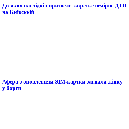
До яких наслідків призвело жорстке вечірнє ДТП
на Київській
Афера з оновленням SIM-картки загнала жінку
у борги