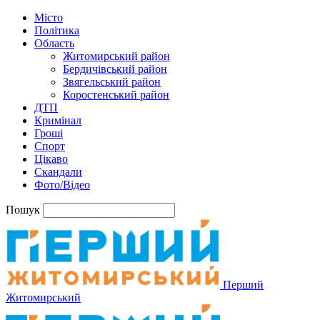
Місто
Політика
Область
Житомирський район
Бердичівський район
Звягельський район
Коростенський район
ДТП
Кримінал
Гроші
Спорт
Цікаво
Скандали
Фото/Відео
Пошук
Перший
Житомирський