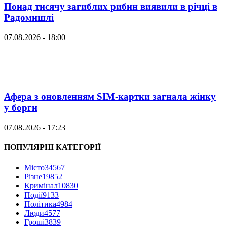
Понад тисячу загиблих рибин виявили в річці в
Радомишлі
07.08.2026 - 18:00
Афера з оновленням SIM-картки загнала жінку
у борги
07.08.2026 - 17:23
ПОПУЛЯРНІ КАТЕГОРІЇ
Місто
34567
Різне
19852
Кримінал
10830
Події
9133
Політика
4984
Люди
4577
Гроші
3839