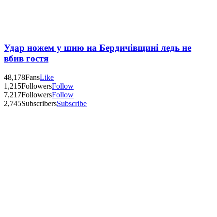
Удар ножем у шию на Бердичівщині ледь не
вбив гостя
48,178
Fans
Like
1,215
Followers
Follow
7,217
Followers
Follow
2,745
Subscribers
Subscribe