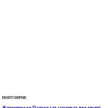
ПОПУЛЯРНЕ
Житомирське Памуккале заманило вже тисячі