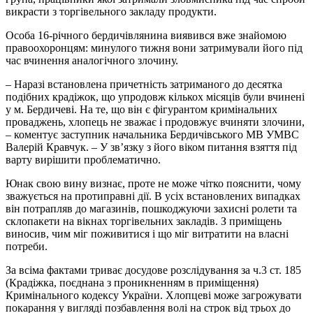
викрасти з торгівельного закладу продукти.
Особа 16-річного бердичівлянина виявився вже знайомою
правоохоронцям: минулого тижня вони затримували його під
час вчинення аналогічного злочину.
– Наразі встановлена причетність затриманого до десятка
подібних крадіжок, що упродовж кількох місяців були вчинені
у м. Бердичеві. На те, що він є фігурантом кримінальних
проваджень, хлопець не зважає і продовжує вчиняти злочини,
– коментує заступник начальника Бердичівського МВ УМВС
Валерій Кравчук. – У зв’язку з його віком питання взяття під
варту вирішити проблематично.
Юнак свою вину визнає, проте не може чітко пояснити, чому
зважується на протиправні дії. В усіх встановлених випадках
він потрапляв до магазинів, пошкоджуючи захисні ролети та
склопакети на вікнах торгівельних закладів. З приміщень
виносив, чим міг поживитися і що міг витратити на власні
потреби.
За всіма фактами триває досудове розслідування за ч.3 ст. 185
(Крадіжка, поєднана з проникненням в приміщення)
Кримінального кодексу України. Хлопцеві може загрожувати
покарання у вигляді позбавлення волі на строк від трьох до