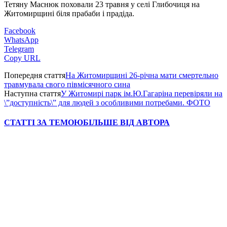
Тетяну Маснюк похо­вали 23 трав­ня у селі Глибочиця на
Житомирщині біля прабаби і прадіда.
Facebook
WhatsApp
Telegram
Copy URL
Попередня стаття
На Житомирщині 26-річна мати смертельно
травмувала свого півмісячного сина
Наступна стаття
У Житомирі парк ім.Ю.Гагаріна перевіряли на
\”доступність\” для людей з особливими потребами. ФОТО
СТАТТІ ЗА ТЕМОЮ
БІЛЬШЕ ВІД АВТОРА