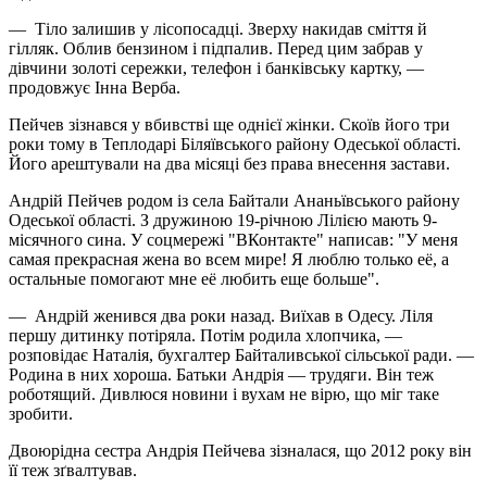
— Тіло залишив у лісопосадці. Зверху накидав сміття й
гілляк. Облив бензином і підпалив. Перед цим забрав у
дівчини золоті сережки, телефон і банківську картку, —
продовжує Інна Верба.
Пейчев зізнався у вбивстві ще однієї жінки. Скоїв його три
роки тому в Теплодарі Біляївського району Одеської області.
Його арештували на два місяці без права внесення застави.
Андрій Пейчев родом із села Байтали Ананьївського району
Одеської області. З дружиною 19-річною Лілією мають 9-
місячного сина. У соцмережі "ВКонтакте" написав: "У меня
самая прекрасная жена во всем мире! Я люблю только её, а
остальные помогают мне её любить еще больше".
— Андрій женився два роки назад. Виїхав в Одесу. Ліля
першу дитинку потіряла. Потім родила хлопчика, —
розповідає Наталія, бухгалтер Байталивської сільської ради. —
Родина в них хороша. Батьки Андрія — трудяги. Він теж
роботящий. Дивлюся новини і вухам не вірю, що міг таке
зробити.
Двоюрідна сестра Андрія Пейчева зізналася, що 2012 року він
її теж зґвалтував.