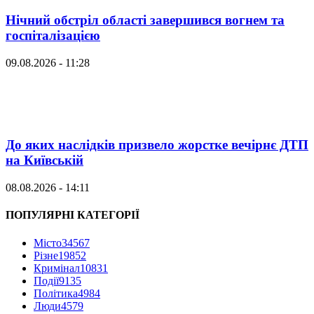
Нічний обстріл області завершився вогнем та
госпіталізацією
09.08.2026 - 11:28
До яких наслідків призвело жорстке вечірнє ДТП
на Київській
08.08.2026 - 14:11
ПОПУЛЯРНІ КАТЕГОРІЇ
Місто
34567
Різне
19852
Кримінал
10831
Події
9135
Політика
4984
Люди
4579