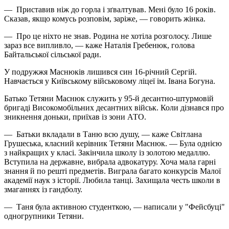
— Приставив ніж до горла і зґвалтував. Мені було 16 років.
Сказав, якщо комусь розповім, заріже, — говорить жінка.
— Про це ніхто не знав. Родина не хотіла розголосу. Лише
зараз все випливло, — каже Наталія Гребенюк, голова
Байтальської сільської ради.
У подружжя Маснюків лишився син 16-річний Сергій.
Навчається у Київському військовому ліцеї ім. Івана Богуна.
Батько Тетяни Маснюк служить у 95-й ­де­­сант­но-штурмовій
бригаді Високомобільних десантних військ. Коли дізнався про
зникнення доньки, приїхав із зони АТО.
— Батьки вкладали в Таню всю душу, — каже Світлана
Грушеська, класний керівник Тетяни Маснюк. — Була однією
з найкращих у класі. Закінчила школу із золотою медаллю.
Вступила на державне, вибрала адвокатуру. Хоча мала гарні
знання й по решті предметів. Виграла багато конкурсів Малої
академії наук з історії. Любила танці. Захищала честь школи в
змаганнях із гандболу.
— Таня була активною студенткою, — написали у "Фейсбуці"
одногрупники Тетяни.