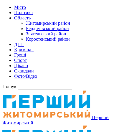
Місто
Політика
Область
Житомирський район
Бердичівський район
Звягельський район
Коростенський район
ДТП
Кримінал
Гроші
Спорт
Цікаво
Скандали
Фото/Відео
Пошук
Перший
Житомирський