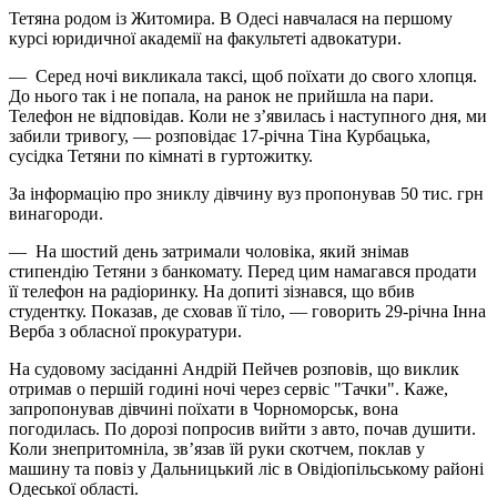
Тетяна родом із Житомира. В Одесі навчалася на першому
курсі юридичної академії на факультеті адвокатури.
— Серед ночі викликала таксі, щоб поїхати до свого хлопця.
До нього так і не попала, на ранок не прийшла на пари.
Телефон не відповідав. Коли не з’явилась і наступного дня, ми
забили тривогу, — розповідає 17-річна Тіна Курбацька,
сусідка Тетяни по кімнаті в гуртожитку.
За інформацію про зниклу дівчину вуз пропонував 50 тис. грн
винагороди.
— На шостий день затримали чоловіка, який знімав
стипендію Тетяни з банкомату. Перед цим намагався продати
її телефон на радіоринку. На допиті зізнався, що вбив
студентку. Показав, де сховав її тіло, — говорить 29-річна Інна
Верба з обласної прокуратури.
На судовому засіданні Андрій Пейчев розповів, що виклик
отримав о першій годині ночі через сервіс "Тачки". Каже,
запропонував дівчині поїхати в Чорноморськ, вона
погодилась. По дорозі попросив вийти з авто, почав душити.
Коли знепритомніла, зв’язав їй руки скотчем, поклав у
машину та повіз у Дальницький ліс в Овідіопільському районі
Одеської області.