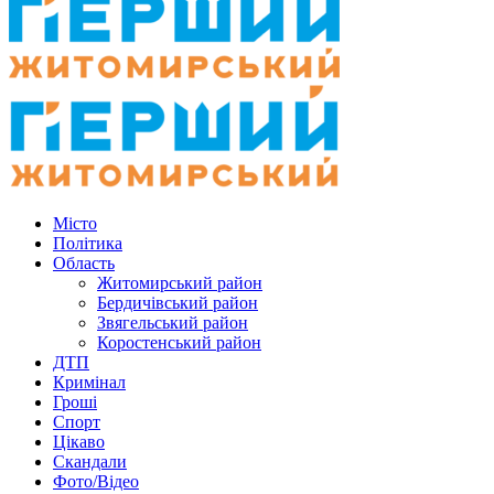
Місто
Політика
Область
Житомирський район
Бердичівський район
Звягельський район
Коростенський район
ДТП
Кримінал
Гроші
Спорт
Цікаво
Скандали
Фото/Відео