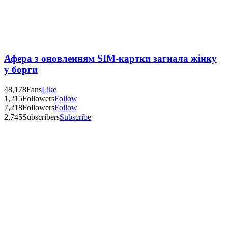
Афера з оновленням SIM-картки загнала жінку
у борги
48,178
Fans
Like
1,215
Followers
Follow
7,218
Followers
Follow
2,745
Subscribers
Subscribe