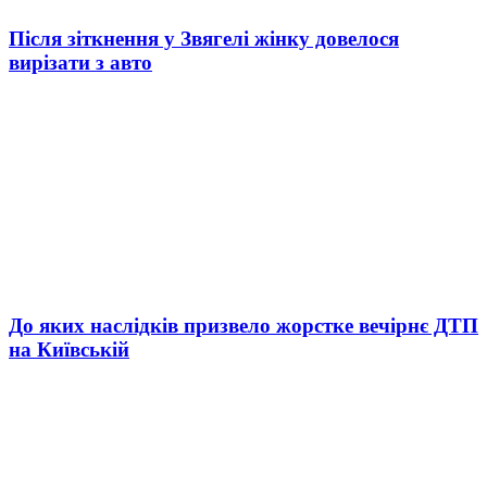
Після зіткнення у Звягелі жінку довелося
вирізати з авто
До яких наслідків призвело жорстке вечірнє ДТП
на Київській