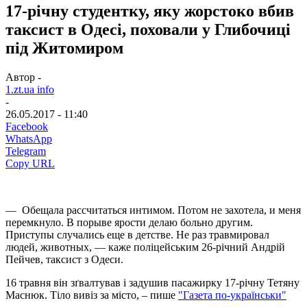
17-річну студентку, яку жорстоко вбив
таксист в Одесі, поховали у Глибочиці
під Житомиром
Автор -
1.zt.ua info
-
26.05.2017 - 11:40
Facebook
WhatsApp
Telegram
Copy URL
— Обещала рассчитаться интимом. Потом не захотела, и меня
перемкнуло. В порыве ярости делаю больно другим.
Приступы случались еще в детстве. Не раз травмировал
людей, животных, — каже поліцейським 26-річний Андрій
Пейчев, таксист з Одеси.
16 травня він зґвалтував і задушив пасажирку 17-річну Тетяну
Маснюк. Тіло вивіз за місто, – пише
"Газета по-українськи"