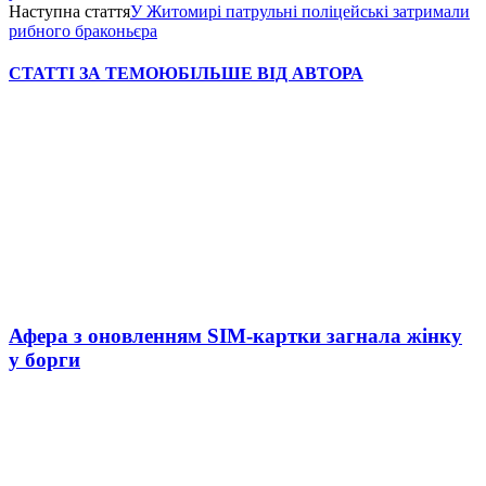
Наступна стаття
У Житомирі патрульні поліцейські затримали
рибного браконьєра
СТАТТІ ЗА ТЕМОЮ
БІЛЬШЕ ВІД АВТОРА
Афера з оновленням SIM-картки загнала жінку
у борги