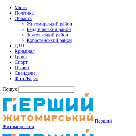
Місто
Політика
Область
Житомирський район
Бердичівський район
Звягельський район
Коростенський район
ДТП
Кримінал
Гроші
Спорт
Цікаво
Скандали
Фото/Відео
Пошук
Перший
Житомирський