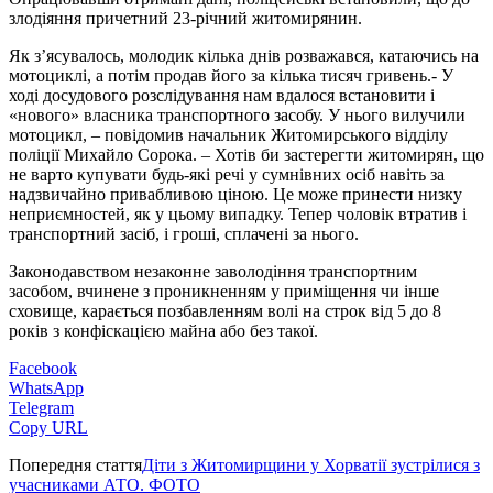
злодіяння причетний 23-річний житомирянин.
Як з’ясувалось, молодик кілька днів розважався, катаючись на
мотоциклі, а потім продав його за кілька тисяч гривень.- У
ході досудового розслідування нам вдалося встановити і
«нового» власника транспортного засобу. У нього вилучили
мотоцикл, – повідомив начальник Житомирського відділу
поліції Михайло Сорока. – Хотів би застерегти житомирян, що
не варто купувати будь-які речі у сумнівних осіб навіть за
надзвичайно привабливою ціною. Це може принести низку
неприємностей, як у цьому випадку. Тепер чоловік втратив і
транспортний засіб, і гроші, сплачені за нього.
Законодавством незаконне заволодіння транспортним
засобом, вчинене з проникненням у приміщення чи інше
сховище, карається позбавленням волі на строк від 5 до 8
років з конфіскацією майна або без такої.
Facebook
WhatsApp
Telegram
Copy URL
Попередня стаття
Діти з Житомирщини у Хорватії зустрілися з
учасниками АТО. ФОТО