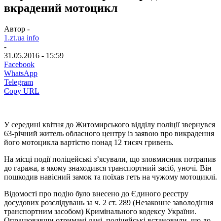
вкрадений мотоцикл
Автор -
1.zt.ua info
-
31.05.2016 - 15:59
Facebook
WhatsApp
Telegram
Copy URL
У середині квітня до Житомирського відділу поліції звернувся
63-річний житель обласного центру із заявою про викрадення
його мотоцикла вартістю понад 12 тисяч гривень.
На місці події поліцейські з’ясували, що зловмисник потрапив
до гаража, в якому знаходився транспортний засіб, уночі. Він
пошкодив навісний замок та поїхав геть на чужому мотоциклі.
Відомості про подію було внесено до Єдиного реєстру
досудових розслідувань за ч. 2 ст. 289 (Незаконне заволодіння
транспортним засобом) Кримінального кодексу України.
Опрацювавши отримані дані, поліцейські встановили, що до