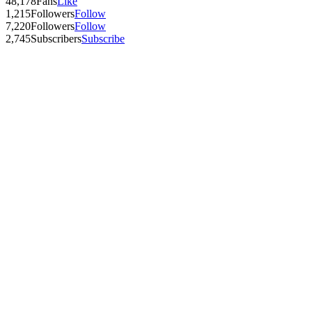
48,178
Fans
Like
1,215
Followers
Follow
7,220
Followers
Follow
2,745
Subscribers
Subscribe