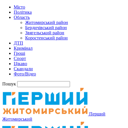
Місто
Політика
Область
Житомирський район
Бердичівський район
Звягельський район
Коростенський район
ДТП
Кримінал
Гроші
Спорт
Цікаво
Скандали
Фото/Відео
Пошук
Перший
Житомирський