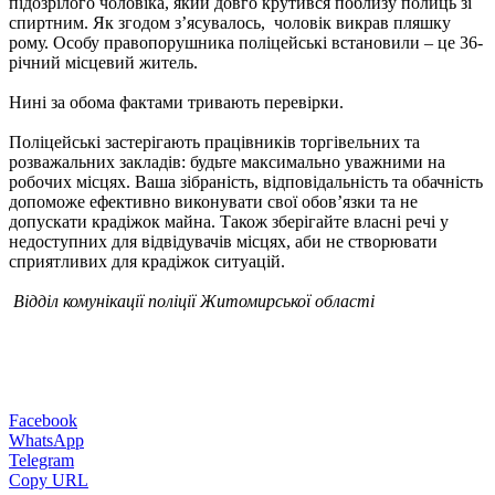
підозрілого чоловіка, який довго крутився поблизу полиць зі
спиртним. Як згодом з’ясувалось, чоловік викрав пляшку
рому. Особу правопорушника поліцейські встановили – це 36-
річний місцевий житель.
Нині за обома фактами тривають перевірки.
Поліцейські застерігають працівників торгівельних та
розважальних закладів: будьте максимально уважними на
робочих місцях. Ваша зібраність, відповідальність та обачність
допоможе ефективно виконувати свої обов’язки та не
допускати крадіжок майна. Також зберігайте власні речі у
недоступних для відвідувачів місцях, аби не створювати
сприятливих для крадіжок ситуацій.
Відділ комунікації поліції Житомирської області
Facebook
WhatsApp
Telegram
Copy URL