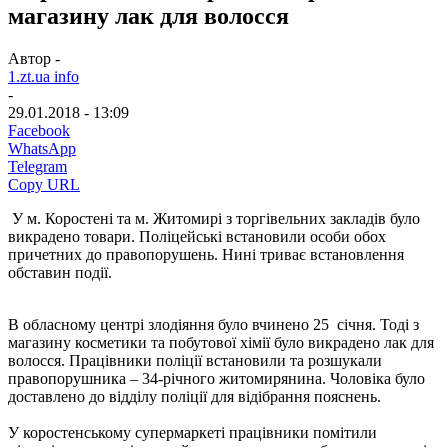
магазину лак для волосся
Автор -
1.zt.ua info
-
29.01.2018 - 13:09
Facebook
WhatsApp
Telegram
Copy URL
У м. Коростені та м. Житомирі з торгівельних закладів було
викрадено товари. Поліцейські встановили особи обох
причетних до правопорушень. Нині триває встановлення
обставин події.
В обласному центрі злодіяння було вчинено 25 січня. Тоді з
магазину косметики та побутової хімії було викрадено лак для
волосся. Працівники поліції встановили та розшукали
правопорушника – 34-річного житомирянина. Чоловіка було
доставлено до відділу поліції для відібрання пояснень.
У коростенському супермаркеті працівники помітили