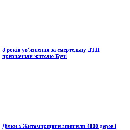
8 років ув’язнення за смертельну ДТП
призначили жителю Бучі
Ділки з Житомирщини знищили 4000 дерев і