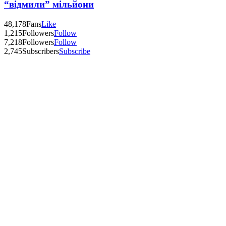
“відмили” мільйони
48,178
Fans
Like
1,215
Followers
Follow
7,218
Followers
Follow
2,745
Subscribers
Subscribe