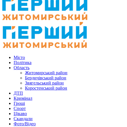
Місто
Політика
Область
Житомирський район
Бердичівський район
Звягельський район
Коростенський район
ДТП
Кримінал
Гроші
Спорт
Цікаво
Скандали
Фото/Відео