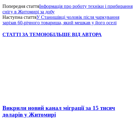
Попередня стаття
Інформація про роботу техніки і прибирання
снігу в Житомирі за добу
Наступна стаття
У Станишівці чоловік після чаркування
зарізав 60-річного товариша, який мешкав у його оселі
СТАТТІ ЗА ТЕМОЮ
БІЛЬШЕ ВІД АВТОРА
Викрили новий канал міграції за 15 тисяч
доларів у Житомирі