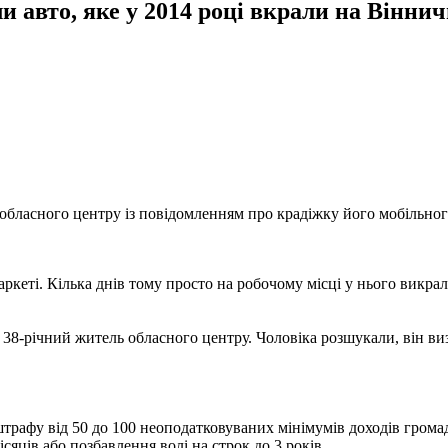
 авто, яке у 2014 році вкрали на Віннич
обласного центру із повідомленням про крадіжку його мобільног
кеті. Кілька днів тому просто на робочому місці у нього викра
38-річний житель обласного центру. Чоловіка розшукали, він виз
рафу від 50 до 100 неоподатковуваних мінімумів доходів громадя
ісяців або позбавлення волі на строк до 3 років.