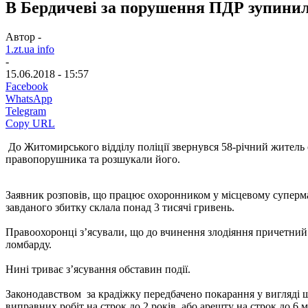
В Бердичеві за порушення ПДР зупинили
Автор -
1.zt.ua info
-
15.06.2018 - 15:57
Facebook
WhatsApp
Telegram
Copy URL
До Житомирського відділу поліції звернувся 58-річний житель 
правопорушника та розшукали його.
Заявник розповів, що працює охоронником у місцевому супермар
завданого збитку склала понад 3 тисячі гривень.
Правоохоронці з’ясували, що до вчинення злодіяння причетний 
ломбарду.
Нині триває з’ясування обставин події.
Законодавством за крадіжку передбачено покарання у вигляді шт
виправних робіт на строк до 2 років, або арешту на строк до 6 м