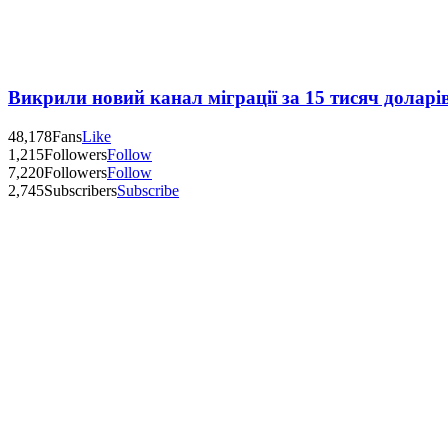
Викрили новий канал міграції за 15 тисяч доларі
48,178
Fans
Like
1,215
Followers
Follow
7,220
Followers
Follow
2,745
Subscribers
Subscribe