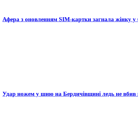
Афера з оновленням SIM-картки загнала жінку у
Удар ножем у шию на Бердичівщині ледь не вбив 