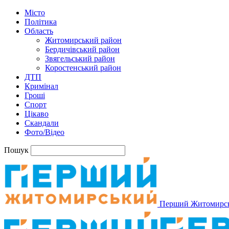
Місто
Політика
Область
Житомирський район
Бердичівський район
Звягельський район
Коростенський район
ДТП
Кримінал
Гроші
Спорт
Цікаво
Скандали
Фото/Відео
Пошук
Перший Житомирс