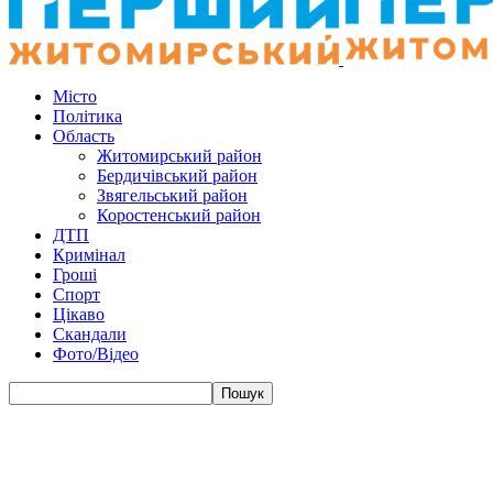
Місто
Політика
Область
Житомирський район
Бердичівський район
Звягельський район
Коростенський район
ДТП
Кримінал
Гроші
Спорт
Цікаво
Скандали
Фото/Відео