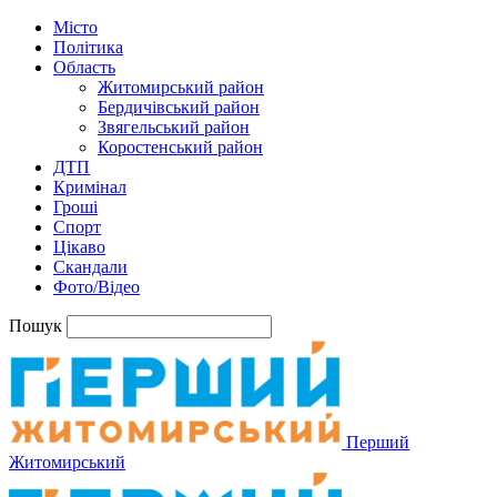
Місто
Політика
Область
Житомирський район
Бердичівський район
Звягельський район
Коростенський район
ДТП
Кримінал
Гроші
Спорт
Цікаво
Скандали
Фото/Відео
Пошук
Перший
Житомирський