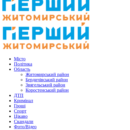
Місто
Політика
Область
Житомирський район
Бердичівський район
Звягельський район
Коростенський район
ДТП
Кримінал
Гроші
Спорт
Цікаво
Скандали
Фото/Відео