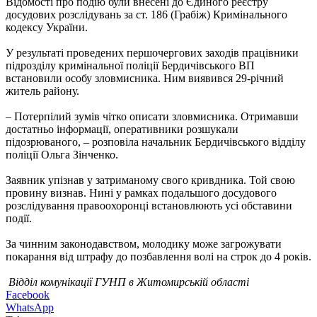
Відомості про подію були внесені до Єдиного реєстру
досудових розслідувань за ст. 186 (Грабіж) Кримінального
кодексу України.
У результаті проведених першочергових заходів працівники
підрозділу кримінальної поліції Бердичівського ВП
встановили особу зловмисника. Ним виявився 29-річний
житель району.
– Потерпілий зумів чітко описати зловмисника. Отримавши
достатньо інформації, оперативники розшукали
підозрюваного, – розповіла начальник Бердичівського відділу
поліції Ольга Зінченко.
Заявник упізнав у затриманому свого кривдника. Той свою
провину визнав. Нині у рамках подальшого досудового
розслідування правоохоронці встановлюють усі обставини
події.
За чинним законодавством, молодику може загрожувати
покарання від штрафу до позбавлення волі на строк до 4 років.
Відділ комунікації ГУНП в Житомирській області
Facebook
WhatsApp