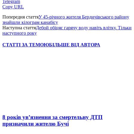
Telegram
Copy URL
Попередня стаття
У 45-річного жителя Бердичівського району
знайшли кілограм канабісу
Наступна стаття
Дебой обіцяє гарячу воду навіть влітку. Тільки
наступного року
СТАТТІ ЗА ТЕМОЮ
БІЛЬШЕ ВІД АВТОРА
8 років ув’язнення за смертельну ДТП
призначили жителю Бучі