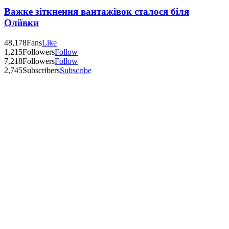
Важке зіткнення вантажівок сталося біля
Оліївки
48,178
Fans
Like
1,215
Followers
Follow
7,218
Followers
Follow
2,745
Subscribers
Subscribe