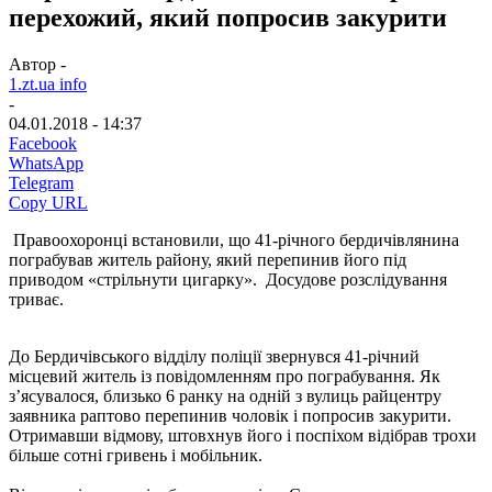
перехожий, який попросив закурити
Автор -
1.zt.ua info
-
04.01.2018 - 14:37
Facebook
WhatsApp
Telegram
Copy URL
Правоохоронці встановили, що 41-річного бердичівлянина
пограбував житель району, який перепинив його під
приводом «стрільнути цигарку». Досудове розслідування
триває.
До Бердичівського відділу поліції звернувся 41-річний
місцевий житель із повідомленням про пограбування. Як
з’ясувалося, близько 6 ранку на одній з вулиць райцентру
заявника раптово перепинив чоловік і попросив закурити.
Отримавши відмову, штовхнув його і поспіхом відібрав трохи
більше сотні гривень і мобільник.