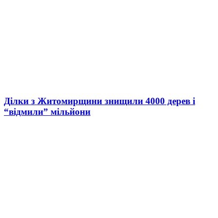
Ділки з Житомирщини знищили 4000 дерев і
“відмили” мільйони