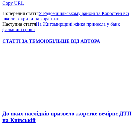
Copy URL
Попередня стаття
У Радомишльському районі та Коростені всі
школи закрили на карантин
Наступна стаття
На Житомирщині жінка принесла у банк
фальшиві гроші
СТАТТІ ЗА ТЕМОЮ
БІЛЬШЕ ВІД АВТОРА
До яких наслідків призвело жорстке вечірнє ДТП
на Київській