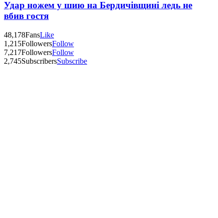
Удар ножем у шию на Бердичівщині ледь не
вбив гостя
48,178
Fans
Like
1,215
Followers
Follow
7,217
Followers
Follow
2,745
Subscribers
Subscribe