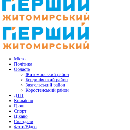
Місто
Політика
Область
Житомирський район
Бердичівський район
Звягельський район
Коростенський район
ДТП
Кримінал
Гроші
Спорт
Цікаво
Скандали
Фото/Відео