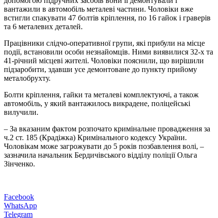
допомогою підручних засобів вони її демонтували і
вантажили в автомобіль металеві частини. Чоловіки вже
встигли спакувати 47 болтів кріплення, по 16 гайок і граверів
та 6 металевих деталей.
Працівники слідчо-оперативної групи, які прибули на місце
події, встановили особи незнайомців. Ними виявилися 32-х та
41-річний місцеві жителі. Чоловіки пояснили, що вирішили
підзаробити, здавши усе демонтоване до пункту прийому
металобрухту.
Болти кріплення, гайки та металеві комплектуючі, а також
автомобіль, у який вантажилось викрадене, поліцейські
вилучили.
– За вказаним фактом розпочато кримінальне провадження за
ч.2 ст. 185 (Крадіжка) Кримінального кодексу України.
Чоловікам може загрожувати до 5 років позбавлення волі, –
зазначила начальник Бердичівського відділу поліції Ольга
Зінченко.
Facebook
WhatsApp
Telegram