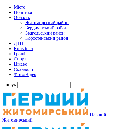
Місто
Політика
Область
Житомирський район
Бердичівський район
Звягельський район
Коростенський район
ДТП
Кримінал
Гроші
Спорт
Цікаво
Скандали
Фото/Відео
Пошук
Перший
Житомирський