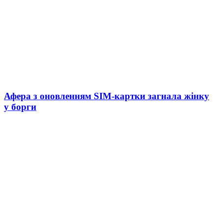
Афера з оновленням SIM-картки загнала жінку
у борги