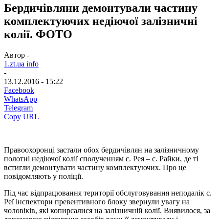
Бердичівляни демонтували частину
комплектуючих недіючої залізничні
колії. ФОТО
Автор -
1.zt.ua info
-
13.12.2016 - 15:22
Facebook
WhatsApp
Telegram
Copy URL
Правоохоронці застали обох бердичівлян на залізничному
полотні недіючої колії сполученням с. Рея – с. Райки, де ті
встигли демонтувати частину комплектуючих. Про це
повідомляють у поліції.
Під час відпрацювання території обслуговування неподалік с.
Реї інспектори превентивного блоку звернули увагу на
чоловіків, які копирсалися на залізничній колії. Виявилося, за