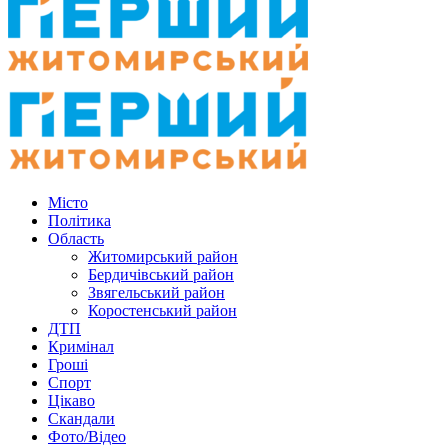
Місто
Політика
Область
Житомирський район
Бердичівський район
Звягельський район
Коростенський район
ДТП
Кримінал
Гроші
Спорт
Цікаво
Скандали
Фото/Відео