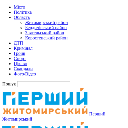
Місто
Політика
Область
Житомирський район
Бердичівський район
Звягельський район
Коростенський район
ДТП
Кримінал
Гроші
Спорт
Цікаво
Скандали
Фото/Відео
Пошук
Перший
Житомирський