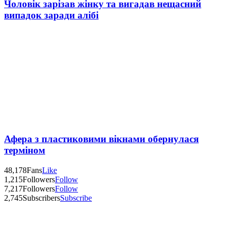
Чоловік зарізав жінку та вигадав нещасний
випадок заради алібі
Афера з пластиковими вікнами обернулася
терміном
48,178
Fans
Like
1,215
Followers
Follow
7,217
Followers
Follow
2,745
Subscribers
Subscribe