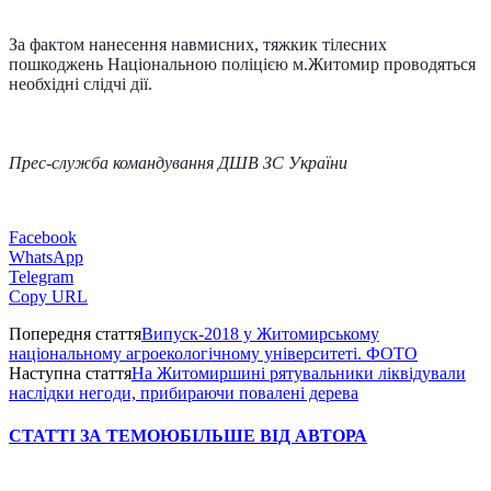
За фактом нанесення навмисних, тяжкик тілесних
пошкоджень Національною поліцією м.Житомир проводяться
необхідні слідчі дії.
Прес-служба командування ДШВ ЗС України
Facebook
WhatsApp
Telegram
Copy URL
Попередня стаття
Випуск-2018 у Житомирському
національному агроекологічному університеті. ФОТО
Наступна стаття
На Житомиршині рятувальники ліквідували
наслідки негоди, прибираючи повалені дерева
СТАТТІ ЗА ТЕМОЮ
БІЛЬШЕ ВІД АВТОРА