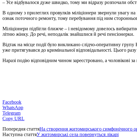
– Усе відбувалося дуже швидко, тому ми відразу розпочали обс
В одному з прилеглих провулків міліціонери звернули увагу на
ознак поточного ремонту, тому перебування під ним сторонньог
Міліціонери підбігли ближче – і невідомому довелось вибиратис
літню жінку. До речі, неподалік знайшлися й речі пенсіонерки.
Відтак на місце події було викликано слідчо-оперативну груп
уже притягувався до кримінальної відповідальності. Цього раз
Наразі подію відповідним чином зареєстровано, а чоловікові за
Facebook
WhatsApp
Telegram
Copy URL
Попередня стаття
На створення житомирського симфонічного ор
Наступна стаття
У житомирські села повернуться лікарі