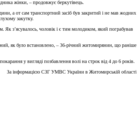
вдника жінки, – продовжує беркутівець.
ини, а от сам транспортний засіб був закритий і не мав жодних
лухому закутку.
. Як з’ясувалось, чоловік і є тим молодиком, який пограбував
ний, як було встановлено, – 36-річний житомирянин, що раніше
окарання у вигляді позбавлення волі на строк від 4 до 6 років.
За інформацією СЗГ УМВС України в Житомирській області