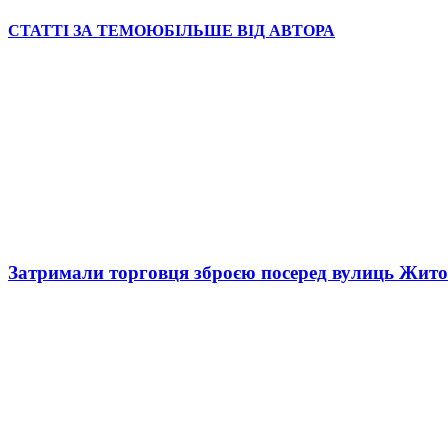
СТАТТІ ЗА ТЕМОЮ
БІЛЬШЕ ВІД АВТОРА
Затримали торговця зброєю посеред вулиць Жит