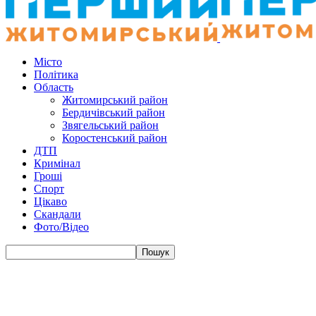
Місто
Політика
Область
Житомирський район
Бердичівський район
Звягельський район
Коростенський район
ДТП
Кримінал
Гроші
Спорт
Цікаво
Скандали
Фото/Відео