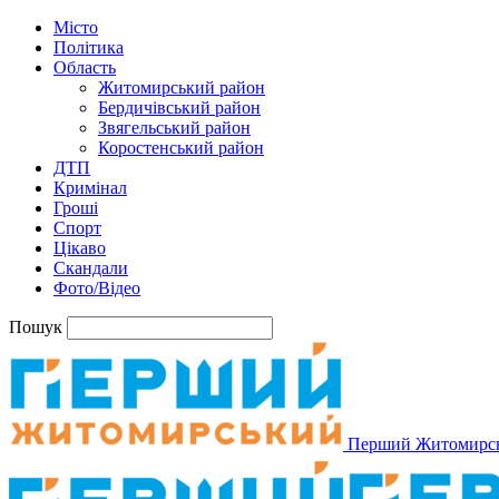
Місто
Політика
Область
Житомирський район
Бердичівський район
Звягельський район
Коростенський район
ДТП
Кримінал
Гроші
Спорт
Цікаво
Скандали
Фото/Відео
Пошук
Перший Житомирс