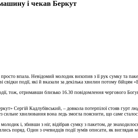
 машину і чекав Беркут
просто впала. Невідомий молодик вихопив з її рук сумку та пакет
 свідки події, які й вказали за декілька хвилин потому бійцям «
 події, тож, отримавши близько 16.30 повідомлення чергового Б
кут» Сергій Кадлубівський, – довкола потерпілої стояв гурт люде
рез сильне хвилювання вона ледь змогла пояснити, що саме сталос
 молодик і, збивши з ніг, відібрав сумку з пакетом, де знаходил
сь поряд. Один з очевидців події зумів описати, як виглядав мо