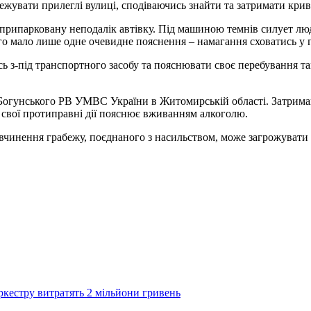
тежувати прилеглі вулиці, сподіваючись знайти та затримати кри
 припарковану неподалік автівку. Під машиною темнів силует люд
о мало лише одне очевидне пояснення – намагання сховатись у г
ь з-під транспортного засобу та пояснювати своє перебування там
у Богунського РВ УМВС України в Житомирській області. Затрима
у свої протиправні дії пояснює вживанням алкоголю.
 вчинення грабежу, поєднаного з насильством, може загрожувати п
кестру витратять 2 мільйони гривень