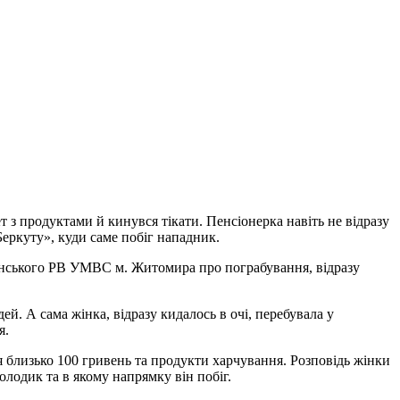
 з продуктами й кинувся тікати. Пенсіонерка навіть не відразу
Беркуту», куди саме побіг нападник.
огунського РВ УМВС м. Житомира про пограбування, відразу
й. А сама жінка, відразу кидалось в очі, перебувала у
я.
ося близько 100 гривень та продукти харчування. Розповідь жінки
лодик та в якому напрямку він побіг.