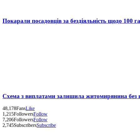
Покарали посадовців за бездіяльність щодо 100 г
Схема з виплатами залишила житомирянина без 
48,178
Fans
Like
1,215
Followers
Follow
7,206
Followers
Follow
2,745
Subscribers
Subscribe