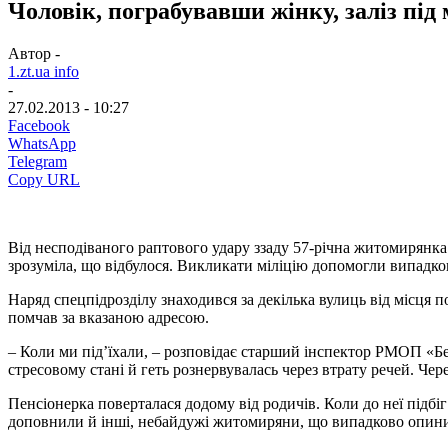
Чоловік, пограбувавши жінку, заліз під
Автор -
1.zt.ua info
-
27.02.2013 - 10:27
Facebook
WhatsApp
Telegram
Copy URL
Від несподіваного раптового удару ззаду 57-річна житомирянка 
зрозуміла, що відбулося. Викликати міліцію допомогли випадкові
Наряд спецпідрозділу знаходився за декілька вулиць від місця
помчав за вказаною адресою.
– Коли ми під’їхали, – розповідає старший інспектор РМОП «Бер
стресовому стані й геть рознервувалась через втрату речей. Че
Пенсіонерка поверталася додому від родичів. Коли до неї підбіг
доповнили й інші, небайдужі житомиряни, що випадково опинили