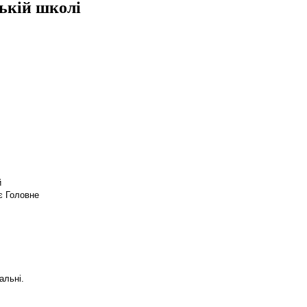
ькій школі
й
є Головне
альні.