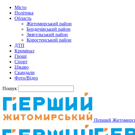
Місто
Політика
Область
Житомирський район
Бердичівський район
Звягельський район
Коростенський район
ДТП
Кримінал
Гроші
Спорт
Цікаво
Скандали
Фото/Відео
Пошук
Перший Житомирс