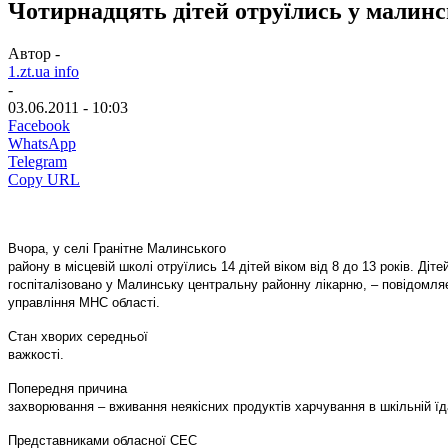
Чотирнадцять дітей отруїлись у малинс
Автор -
1.zt.ua info
-
03.06.2011 - 10:03
Facebook
WhatsApp
Telegram
Copy URL
Вчора, у селі Гранітне Малинського
району в місцевій школі отруїлись 14 дітей віком від 8 до 13 років. Діте
госпіталізовано у Малинську центральну районну лікарню, – повідомля
управління МНС області.
Стан хворих середньої
важкості.
Попередня причина
захворювання – вживання неякісних продуктів харчування в шкільній їд
Представниками обласної СЕС