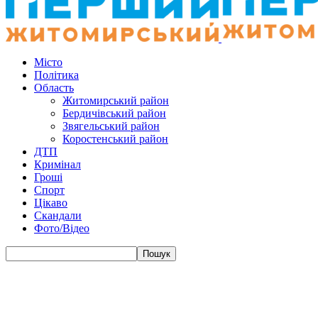
Місто
Політика
Область
Житомирський район
Бердичівський район
Звягельський район
Коростенський район
ДТП
Кримінал
Гроші
Спорт
Цікаво
Скандали
Фото/Відео