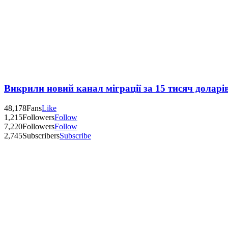
Викрили новий канал міграції за 15 тисяч доларі
48,178
Fans
Like
1,215
Followers
Follow
7,220
Followers
Follow
2,745
Subscribers
Subscribe