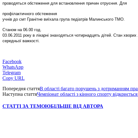
проводяться обстеження для встановлення причин отруєння. Для
профілактичного обстеження
учнів до смт Гранітне виїхала група педіатрів Малинського ТМО.
Станом на 06.00 год.
03.06.2011 року в лікарні знаходяться чотирнадцять дітей. Стан хворих 
середньої важкості.
Facebook
WhatsApp
Telegram
Copy URL
Попередня стаття
В області багато порушень з дотриманням пр
Наступна стаття
Чемпіонат області з кінного спорту відкриється
СТАТТІ ЗА ТЕМОЮ
БІЛЬШЕ ВІД АВТОРА