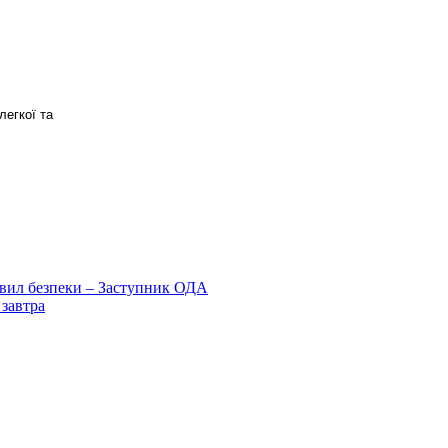
легкої та
авил безпеки – Заступник ОДА
 завтра