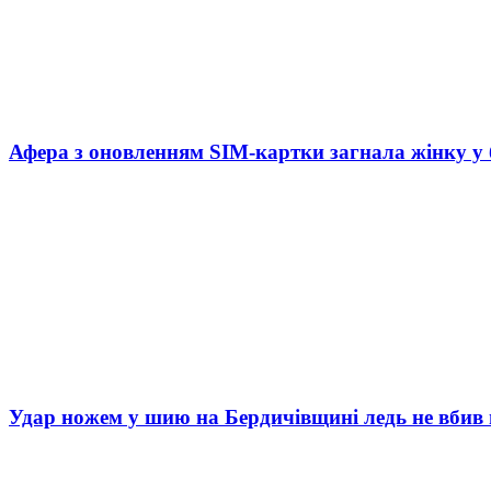
Афера з оновленням SIM-картки загнала жінку у
Удар ножем у шию на Бердичівщині ледь не вбив 