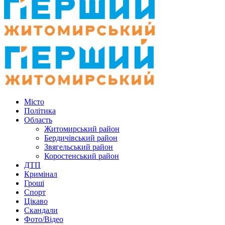
Місто
Політика
Область
Житомирський район
Бердичівський район
Звягельський район
Коростенський район
ДТП
Кримінал
Гроші
Спорт
Цікаво
Скандали
Фото/Відео