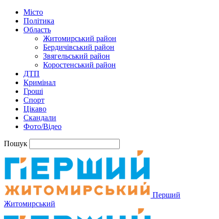
Місто
Політика
Область
Житомирський район
Бердичівський район
Звягельський район
Коростенський район
ДТП
Кримінал
Гроші
Спорт
Цікаво
Скандали
Фото/Відео
Пошук
Перший
Житомирський