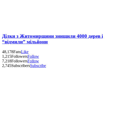
Ділки з Житомирщини знищили 4000 дерев і
“відмили” мільйони
48,178
Fans
Like
1,215
Followers
Follow
7,218
Followers
Follow
2,745
Subscribers
Subscribe