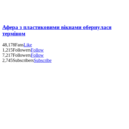
Афера з пластиковими вікнами обернулася
терміном
48,178
Fans
Like
1,215
Followers
Follow
7,217
Followers
Follow
2,745
Subscribers
Subscribe