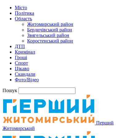
Місто
Політика
Область
Житомирський район
Бердичівський район
Звягельський район
Коростенський район
ДТП
Кримінал
Гроші
Спорт
Цікаво
Скандали
Фото/Відео
Пошук
Перший
Житомирський