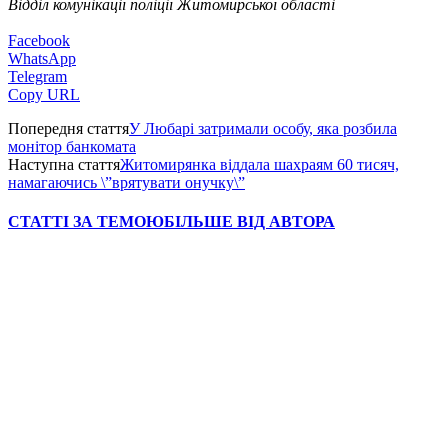
Відділ комунікації поліції Житомирської області
Facebook
WhatsApp
Telegram
Copy URL
Попередня стаття
У Любарі затримали особу, яка розбила
монітор банкомата
Наступна стаття
Житомирянка віддала шахраям 60 тисяч,
намагаючись \”врятувати онучку\”
СТАТТІ ЗА ТЕМОЮ
БІЛЬШЕ ВІД АВТОРА