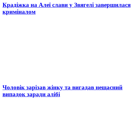
Крадіжка на Алеї слави у Звягелі завершилася
криміналом
Чоловік зарізав жінку та вигадав нещасний
випадок заради алібі