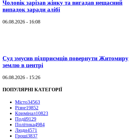
Чоловік зарізав жінку та вигадав нещасний
випадок заради алібі
06.08.2026 - 16:08
Суд змусив підприємців повернути Житомиру
землю в центрі
06.08.2026 - 15:26
ПОПУЛЯРНІ КАТЕГОРІЇ
Місто
34563
Різне
19852
Кримінал
10823
Події
9129
Політика
4984
Люди
4571
Гроші
3837