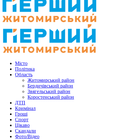
Місто
Політика
Область
Житомирський район
Бердичівський район
Звягельський район
Коростенський район
ДТП
Кримінал
Гроші
Спорт
Цікаво
Скандали
Фото/Відео