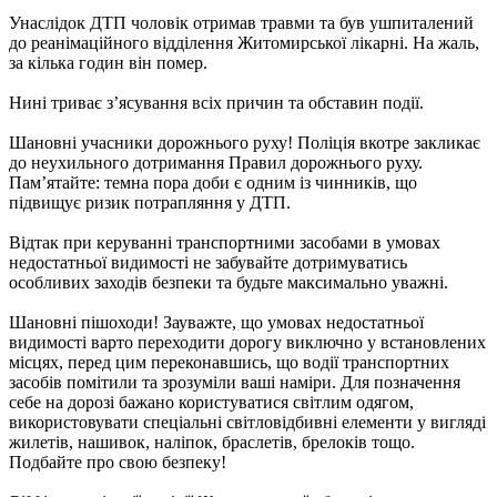
Унаслідок ДТП чоловік отримав травми та був ушпиталений
до реанімаційного відділення Житомирської лікарні. На жаль,
за кілька годин він помер.
Нині триває з’ясування всіх причин та обставин події.
Шановні учасники дорожнього руху! Поліція вкотре закликає
до неухильного дотримання Правил дорожнього руху.
Пам’ятайте: темна пора доби є одним із чинників, що
підвищує ризик потрапляння у ДТП.
Відтак при керуванні транспортними засобами в умовах
недостатньої видимості не забувайте дотримуватись
особливих заходів безпеки та будьте максимально уважні.
Шановні пішоходи! Зауважте, що умовах недостатньої
видимості варто переходити дорогу виключно у встановлених
місцях, перед цим переконавшись, що водії транспортних
засобів помітили та зрозуміли ваші наміри. Для позначення
себе на дорозі бажано користуватися світлим одягом,
використовувати спеціальні світловідбивні елементи у вигляді
жилетів, нашивок, наліпок, браслетів, брелоків тощо.
Подбайте про свою безпеку!