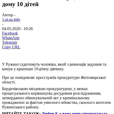
дому 10 дітей
Автор -
1.zt.ua info
-
04.05.2020 - 10:26
Facebook
WhatsApp
Telegram
Copy URL
У Ружині судитимуть чоловіка, який з ревнощів задушив та
кинув у криницю 19-річну дівчину.
Про це повідомляє
пресслужба прокуратури Житомирської
області.
Бердичівською місцевою прокуратурою, у межах
процесуального керівництва досудовим розслідуванням,
затверджено обвинувальний акт у кримінальному
провадженні за фактом умисного вбивства, скоєного жителем
Ружинського району.
ЧИТАЙТЕ ТАКОЖ:
Любив її, а вона мене спровокувала, –