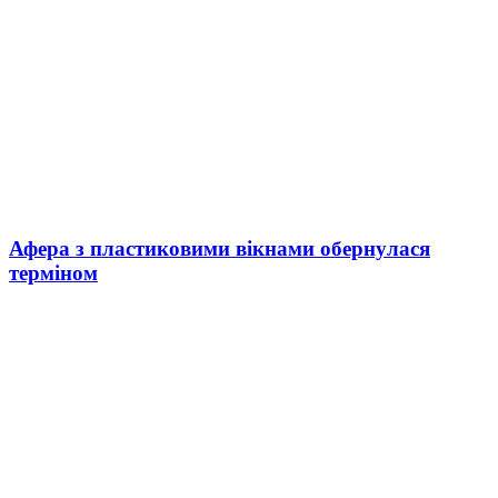
Афера з пластиковими вікнами обернулася
терміном