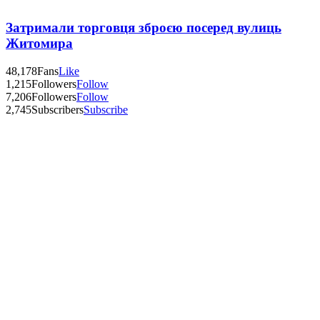
Затримали торговця зброєю посеред вулиць
Житомира
48,178
Fans
Like
1,215
Followers
Follow
7,206
Followers
Follow
2,745
Subscribers
Subscribe