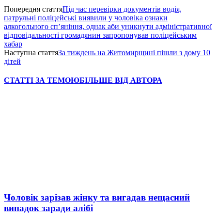
Попередня стаття
Під час перевірки документів водія,
патрульні поліцейські виявили у чоловіка ознаки
алкогольного сп’яніння, однак аби уникнути адміністративної
відповідальності громадянин запропонував поліцейським
хабар
Наступна стаття
За тиждень на Житомирщині пішли з дому 10
дітей
СТАТТІ ЗА ТЕМОЮ
БІЛЬШЕ ВІД АВТОРА
Чоловік зарізав жінку та вигадав нещасний
випадок заради алібі