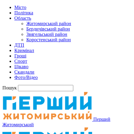
Місто
Політика
Область
Житомирський район
Бердичівський район
Звягельський район
Коростенський район
ДТП
Кримінал
Гроші
Спорт
Цікаво
Скандали
Фото/Відео
Пошук
Перший
Житомирський