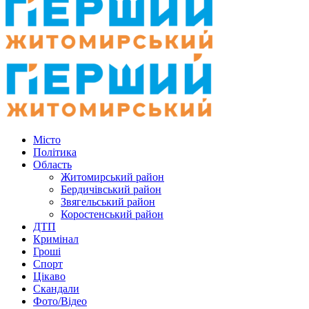
Місто
Політика
Область
Житомирський район
Бердичівський район
Звягельський район
Коростенський район
ДТП
Кримінал
Гроші
Спорт
Цікаво
Скандали
Фото/Відео