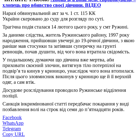
хлопець про вбивство своєї дівчини. ВІДЕО
Наразі обвинувальний акт за ч. 1 ст. 115 КК
України скеровано до суду для розгляду по суті.
Трагічна подія сталася 14 лютого цього року, у смт Ружині.
За даними слідства, житель Ружинського району, 1997 року
народження, прийшовши увечері до 19-річної дівчини, з якою
раніше мав стосунки та затіявши суперечку на грунті
ревнощів, почав душити, від чого вона втратила свідомість.
У подальшому, думаючи що дівчина вже мертва, аби
приховати скоєний злочин, витягнув тіло потерпілої на
подвір’я та кинув у криницю, унаслідок чого вона втопилася.
Після цього зловмисник викинув у криницю ще й її верхній
одяг, а сам втік.
Досудове розслідування проводило Ружинське відділення
поліції.
Санкція інкримінованої статті передбачає покарання у виді
позбавлення волі на строк від семи до п’ятнадцяти років.
Facebook
WhatsApp
Telegram
Copy URL