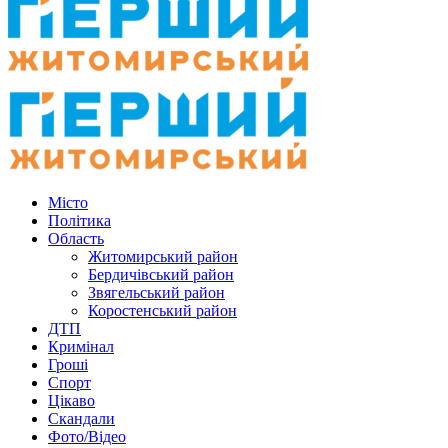
Місто
Політика
Область
Житомирський район
Бердичівський район
Звягельський район
Коростенський район
ДТП
Кримінал
Гроші
Спорт
Цікаво
Скандали
Фото/Відео