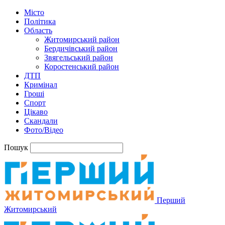
Місто
Політика
Область
Житомирський район
Бердичівський район
Звягельський район
Коростенський район
ДТП
Кримінал
Гроші
Спорт
Цікаво
Скандали
Фото/Відео
Пошук
Перший
Житомирський