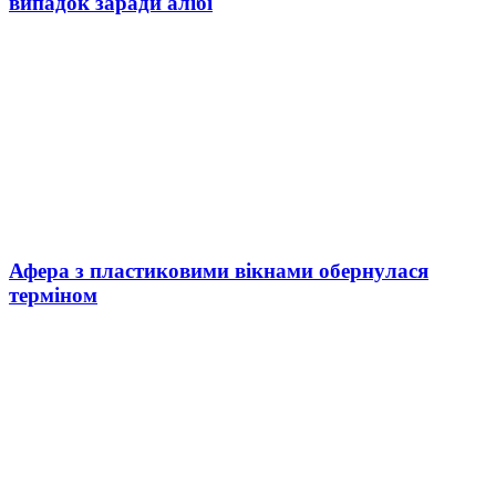
випадок заради алібі
Афера з пластиковими вікнами обернулася
терміном