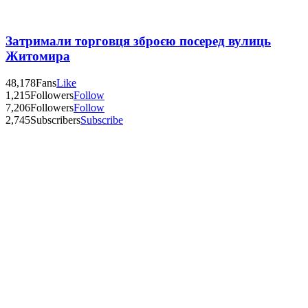
Затримали торговця зброєю посеред вулиць
Житомира
48,178
Fans
Like
1,215
Followers
Follow
7,206
Followers
Follow
2,745
Subscribers
Subscribe