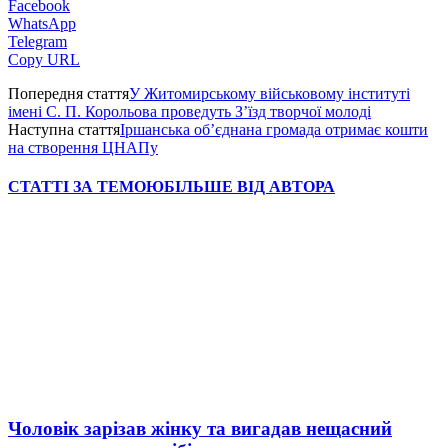
Facebook
WhatsApp
Telegram
Copy URL
Попередня стаття
У Житомирському військовому інституті
імені С. П. Корольова проведуть З’їзд творчої молоді
Наступна стаття
Іршанська об’єднана громада отримає кошти
на створення ЦНАПу
СТАТТІ ЗА ТЕМОЮ
БІЛЬШЕ ВІД АВТОРА
Чоловік зарізав жінку та вигадав нещасний