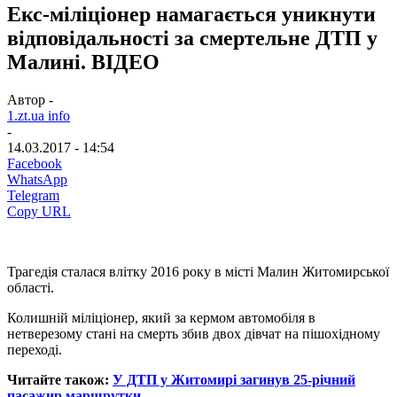
Екс-міліціонер намагається уникнути
відповідальності за смертельне ДТП у
Малині. ВІДЕО
Автор -
1.zt.ua info
-
14.03.2017 - 14:54
Facebook
WhatsApp
Telegram
Copy URL
Трагедія сталася влітку 2016 року в місті Малин Житомирської
області.
Колишній міліціонер, який за кермом автомобіля в
нетверезому стані на смерть збив двох дівчат на пішохідному
переході.
Читайте також:
У ДТП у Житомирі загинув 25-річний
пасажир маршрутки.