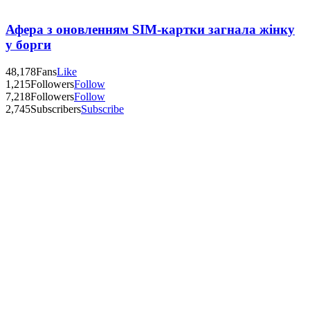
Афера з оновленням SIM-картки загнала жінку
у борги
48,178
Fans
Like
1,215
Followers
Follow
7,218
Followers
Follow
2,745
Subscribers
Subscribe