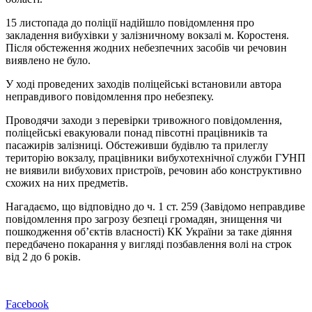
15 листопада до поліції надійшло повідомлення про
закладення вибухівки у залізничному вокзалі м. Коростеня.
Після обстеження жодних небезпечних засобів чи речовин
виявлено не було.
У ході проведених заходів поліцейські встановили автора
неправдивого повідомлення про небезпеку.
Проводячи заходи з перевірки тривожного повідомлення,
поліцейські евакуювали понад півсотні працівників та
пасажирів залізниці. Обстеживши будівлю та прилеглу
територію вокзалу, працівники вибухотехнічної служби ГУНП
не виявили вибухових пристроїв, речовин або конструктивно
схожих на них предметів.
Нагадаємо, що відповідно до ч. 1 ст. 259 (Завідомо неправдиве
повідомлення про загрозу безпеці громадян, знищення чи
пошкодження об’єктів власності) КК України за таке діяння
передбачено покарання у вигляді позбавлення волі на строк
від 2 до 6 років.
Facebook