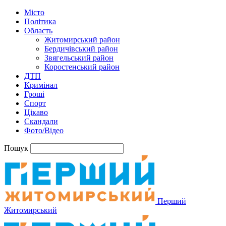
Місто
Політика
Область
Житомирський район
Бердичівський район
Звягельський район
Коростенський район
ДТП
Кримінал
Гроші
Спорт
Цікаво
Скандали
Фото/Відео
Пошук
Перший
Житомирський