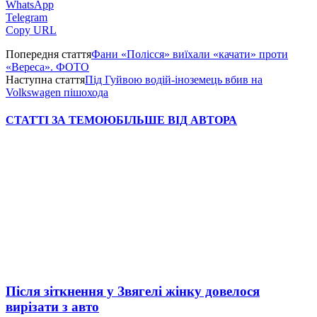
WhatsApp
Telegram
Copy URL
Попередня стаття
Фани «Полісся» виїхали «качати» проти
«Вереса». ФОТО
Наступна стаття
Під Гуйвою водій-іноземець вбив на
Volkswagen пішохода
СТАТТІ ЗА ТЕМОЮ
БІЛЬШЕ ВІД АВТОРА
Після зіткнення у Звягелі жінку довелося
вирізати з авто