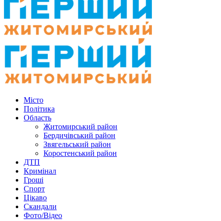
Місто
Політика
Область
Житомирський район
Бердичівський район
Звягельський район
Коростенський район
ДТП
Кримінал
Гроші
Спорт
Цікаво
Скандали
Фото/Відео