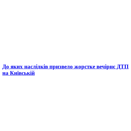
До яких наслідків призвело жорстке вечірнє ДТП
на Київській