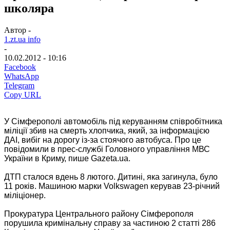
школяра
Автор -
1.zt.ua info
-
10.02.2012 - 10:16
Facebook
WhatsApp
Telegram
Copy URL
У Сімферополі автомобіль під керуванням співробітника
міліції збив на смерть хлопчика, який, за інформацією
ДАІ, вибіг на дорогу із-за стоячого автобуса. Про це
повідомили в прес-службі Головного управління МВС
України в Криму, пише Gazeta.ua.
ДТП сталося вдень 8 лютого. Дитині, яка загинула, було
11 років.
Машиною марки Volkswagen керував 23-річний
міліціонер.
Прокуратура Центрального району Сімферополя
порушила кримінальну справу за частиною 2 статті 286