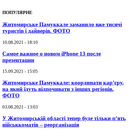
ПОПУЛЯРНЕ
Житомирське Памуккале заманило вже тисячі
туристів і дайверів. ФОТО
10.08.2021 - 18:10
Самое важное о новом iPhone 13 после
презентации
15.09.2021 - 15:05
Житомирське Памуккале: координати кар’єру,
на який їдуть відпочивати з інших регіонів.
ФОТО
03.08.2021 - 13:03
У Житомирській області тепер буде тільки п’ять
військкоматів – реорганізація