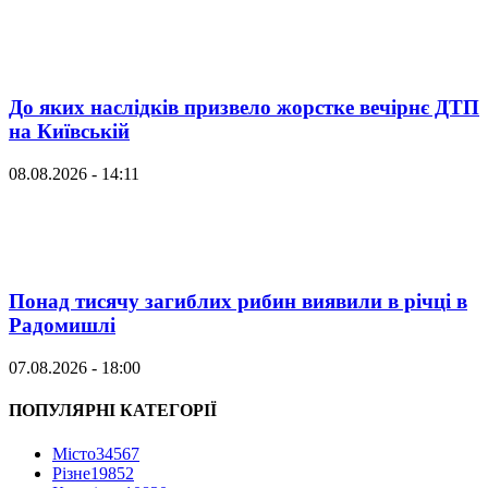
До яких наслідків призвело жорстке вечірнє ДТП
на Київській
08.08.2026 - 14:11
Понад тисячу загиблих рибин виявили в річці в
Радомишлі
07.08.2026 - 18:00
ПОПУЛЯРНІ КАТЕГОРІЇ
Місто
34567
Різне
19852