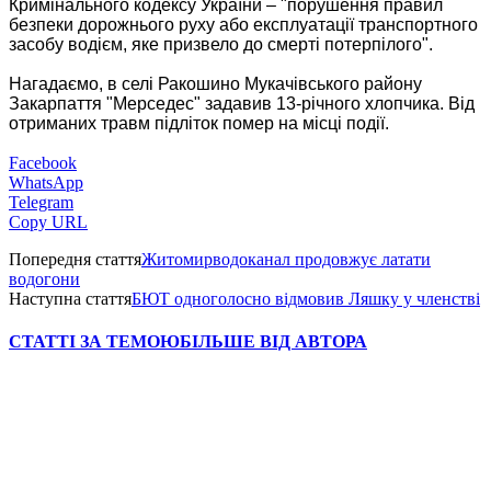
Кримінального кодексу України – "порушення правил
безпеки дорожнього руху або експлуатації транспортного
засобу водієм, яке призвело до смерті потерпілого".
Нагадаємо, в селі Ракошино Мукачівського району
Закарпаття "Мерседес" задавив 13-річного хлопчика. Від
отриманих травм підліток помер на місці події.
Facebook
WhatsApp
Telegram
Copy URL
Попередня стаття
Житомирводоканал продовжує латати
водогони
Наступна стаття
БЮТ одноголосно відмовив Ляшку у членстві
СТАТТІ ЗА ТЕМОЮ
БІЛЬШЕ ВІД АВТОРА