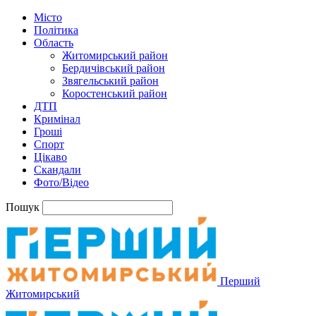
Місто
Політика
Область
Житомирський район
Бердичівський район
Звягельський район
Коростенський район
ДТП
Кримінал
Гроші
Спорт
Цікаво
Скандали
Фото/Відео
Пошук
Перший
Житомирський