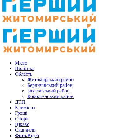
Місто
Політика
Область
Житомирський район
Бердичівський район
Звягельський район
Коростенський район
ДТП
Кримінал
Гроші
Спорт
Цікаво
Скандали
Фото/Відео