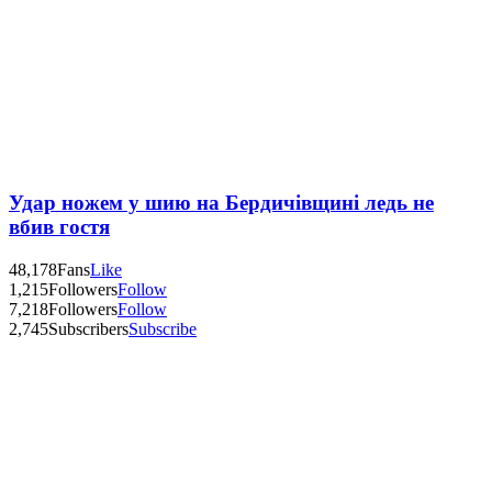
Удар ножем у шию на Бердичівщині ледь не
вбив гостя
48,178
Fans
Like
1,215
Followers
Follow
7,218
Followers
Follow
2,745
Subscribers
Subscribe