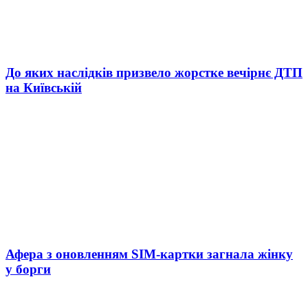
До яких наслідків призвело жорстке вечірнє ДТП
на Київській
Афера з оновленням SIM-картки загнала жінку
у борги