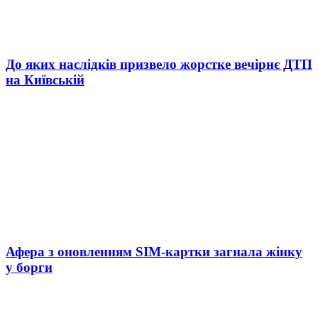
До яких наслідків призвело жорстке вечірнє ДТП
на Київській
Афера з оновленням SIM-картки загнала жінку
у борги