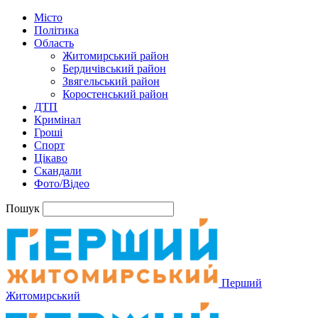
Місто
Політика
Область
Житомирський район
Бердичівський район
Звягельський район
Коростенський район
ДТП
Кримінал
Гроші
Спорт
Цікаво
Скандали
Фото/Відео
Пошук
Перший
Житомирський