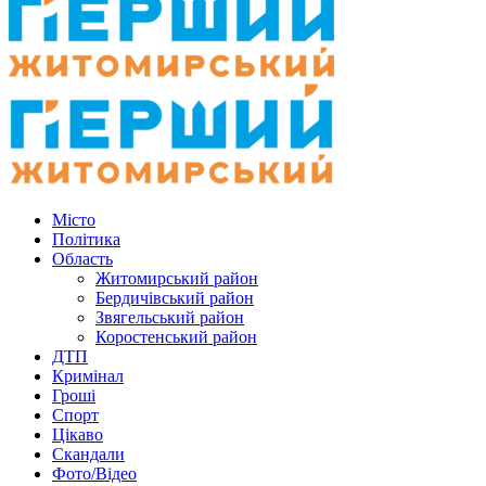
Місто
Політика
Область
Житомирський район
Бердичівський район
Звягельський район
Коростенський район
ДТП
Кримінал
Гроші
Спорт
Цікаво
Скандали
Фото/Відео