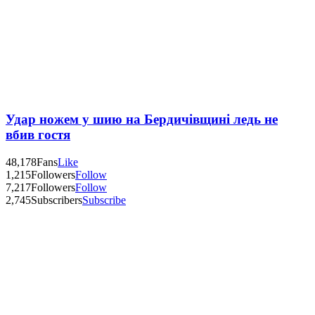
Удар ножем у шию на Бердичівщині ледь не
вбив гостя
48,178
Fans
Like
1,215
Followers
Follow
7,217
Followers
Follow
2,745
Subscribers
Subscribe