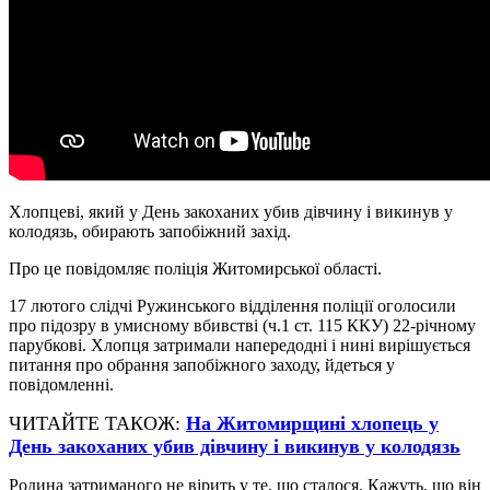
Хлопцеві, який у День закоханих убив дівчину і викинув у
колодязь, обирають запобіжний захід.
Про це повідомляє поліція Житомирської області.
17 лютого слідчі Ружинського відділення поліції оголосили
про підозру в умисному вбивстві (ч.1 ст. 115 ККУ) 22-річному
парубкові. Хлопця затримали напередодні і нині вирішується
питання про обрання запобіжного заходу, йдеться у
повідомленні.
ЧИТАЙТЕ ТАКОЖ:
На Житомирщині хлопець у
День закоханих убив дівчину і викинув у колодязь
Родина затриманого не вірить у те, що сталося. Кажуть, що він